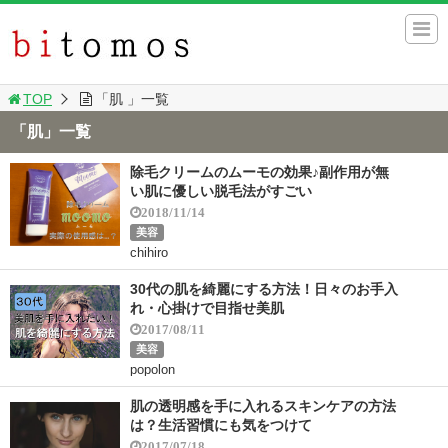
TOP
「肌 」一覧
「肌」一覧
除毛クリームのムーモの効果♪副作用が無
い肌に優しい脱毛法がすごい
2018/11/14
美容
chihiro
30代の肌を綺麗にする方法！日々のお手入
れ・心掛けで目指せ美肌
2017/08/11
美容
popolon
肌の透明感を手に入れるスキンケアの方法
は？生活習慣にも気をつけて
2017/07/18