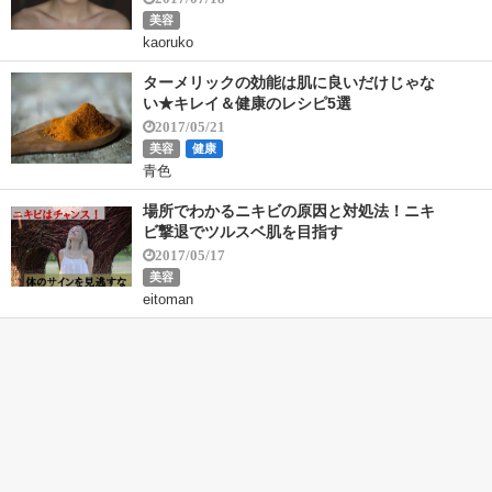
美容
kaoruko
ターメリックの効能は肌に良いだけじゃな
い★キレイ＆健康のレシピ5選
2017/05/21
美容
健康
青色
場所でわかるニキビの原因と対処法！ニキ
ビ撃退でツルスベ肌を目指す
2017/05/17
美容
eitoman