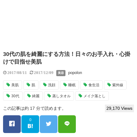
30代の肌を綺麗にする方法！日々のお手入れ・心掛
けで目指せ美肌
popolon
2017/08/11
2017/12/09
美容
美肌
肌
洗顔
睡眠
食生活
紫外線
30代
綺麗
蒸しタオル
メイク落とし
この記事は約 17 分で読めます。
29,170 Views
0