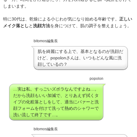
しまいます。
特に30代は、乾燥による小じわが気になり始める年齢です。
正しい
メイク落とし
と
洗顔方法
を身につけて、肌の調子を整えましょう。
bitomos編集長
肌を綺麗にする上で、基本となるのが洗顔だ
けど、popolonさんは、いつもどんな風に洗
顔しているの？
popolon
…実は私、すっごいズボラなんですよね…。
だから洗顔もいい加減で、とりあえず拭くタ
イプの化粧落としをして、適当にバァーと洗
顔フォームを付けて洗って熱めのシャワーで
洗い流して終了です…。
bitomos編集長