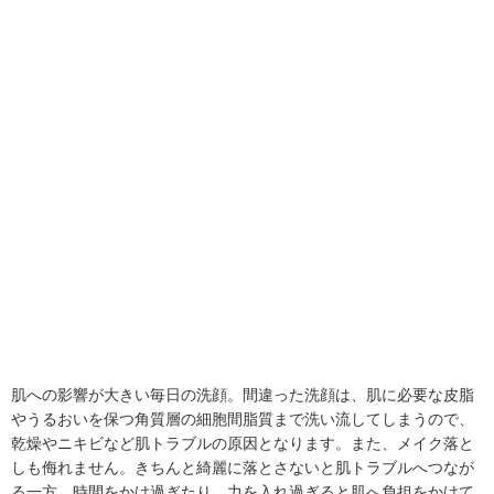
肌への影響が大きい毎日の洗顔。間違った洗顔は、肌に必要な皮脂
やうるおいを保つ角質層の細胞間脂質まで洗い流してしまうので、
乾燥やニキビなど肌トラブルの原因となります。また、メイク落と
しも侮れません。きちんと綺麗に落とさないと肌トラブルへつなが
る一方、時間をかけ過ぎたり、力を入れ過ぎると肌へ負担をかけて