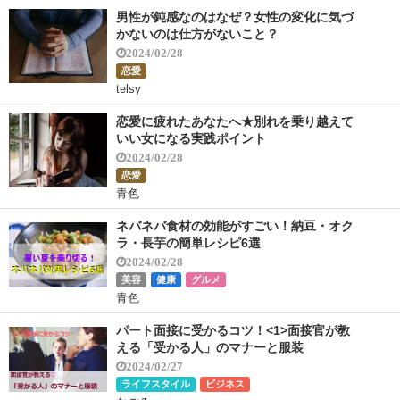
男性が鈍感なのはなぜ？女性の変化に気づ
かないのは仕方がないこと？
2024/02/28
恋愛
telsy
恋愛に疲れたあなたへ★別れを乗り越えて
いい女になる実践ポイント
2024/02/28
恋愛
青色
ネバネバ食材の効能がすごい！納豆・オク
ラ・長芋の簡単レシピ6選
2024/02/28
美容
健康
グルメ
青色
パート面接に受かるコツ！<1>面接官が教
える「受かる人」のマナーと服装
2024/02/27
ライフスタイル
ビジネス