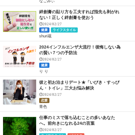
なごみぃ
絆創膏の貼り方を工夫すれば指先も剥がれ
ない！正しく絆創膏を使おう
2024/02/27
健康
ライフスタイル
shuri蔵
2024インフルエンザ大流行！後悔しない為
の賢い７つの予防法
2024/02/27
健康
り り
彼と初お泊まりデート★「いびき・すっぴ
ん・トイレ」三大お悩み解決
2024/02/27
恋愛
青色
仕事のミスで落ち込むことの多いあなた
へ。前向きになれる24の言葉
2024/02/27