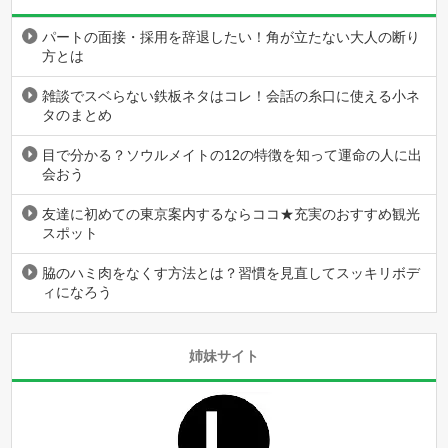
パートの面接・採用を辞退したい！角が立たない大人の断り
方とは
雑談でスベらない鉄板ネタはコレ！会話の糸口に使える小ネ
タのまとめ
目で分かる？ソウルメイトの12の特徴を知って運命の人に出
会おう
友達に初めての東京案内するならココ★充実のおすすめ観光
スポット
脇のハミ肉をなくす方法とは？習慣を見直してスッキリボデ
ィになろう
姉妹サイト