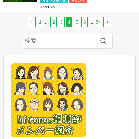
ライフスタイル
ビジネス
kaoruko
1
…
2
3
4
5
6
…
84