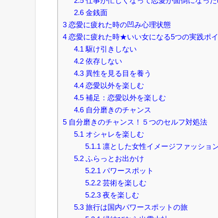
2.5
仕事が忙しくなって恋愛が面倒になった
2.6
金銭面
3
恋愛に疲れた時の凹み心理状態
4
恋愛に疲れた時★いい女になる5つの実践ポ
4.1
駆け引きしない
4.2
依存しない
4.3
異性を見る目を養う
4.4
恋愛以外を楽しむ
4.5
補足：恋愛以外を楽しむ
4.6
自分磨きのチャンス
5
自分磨きのチャンス！５つのセルフ対処法
5.1
オシャレを楽しむ
5.1.1
凛とした女性イメージファッショ
5.2
ふらっとお出かけ
5.2.1
パワースポット
5.2.2
芸術を楽しむ
5.2.3
夜を楽しむ
5.3
旅行は国内パワースポットの旅