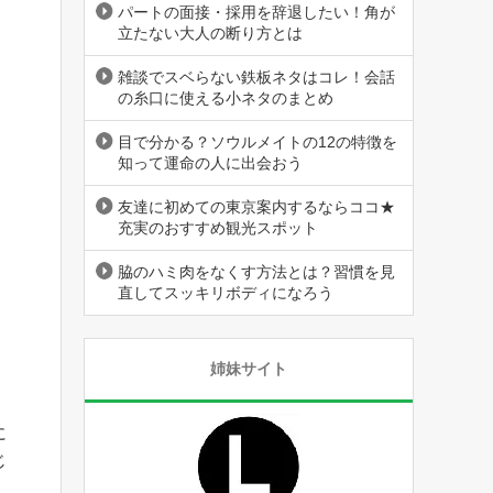
パートの面接・採用を辞退したい！角が
立たない大人の断り方とは
雑談でスベらない鉄板ネタはコレ！会話
の糸口に使える小ネタのまとめ
目で分かる？ソウルメイトの12の特徴を
知って運命の人に出会おう
友達に初めての東京案内するならココ★
充実のおすすめ観光スポット
脇のハミ肉をなくす方法とは？習慣を見
直してスッキリボディになろう
姉妹サイト
に
じ