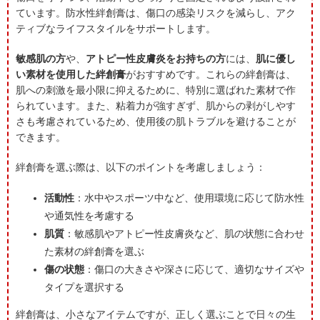
ています。防水性絆創膏は、傷口の感染リスクを減らし、アク
ティブなライフスタイルをサポートします。
敏感肌の方
や、
アトピー性皮膚炎をお持ちの方
には、
肌に優し
い素材を使用した絆創膏
がおすすめです。これらの絆創膏は、
肌への刺激を最小限に抑えるために、特別に選ばれた素材で作
られています。また、粘着力が強すぎず、肌からの剥がしやす
さも考慮されているため、使用後の肌トラブルを避けることが
できます。
絆創膏を選ぶ際は、以下のポイントを考慮しましょう：
活動性
：水中やスポーツ中など、使用環境に応じて防水性
や通気性を考慮する
肌質
：敏感肌やアトピー性皮膚炎など、肌の状態に合わせ
た素材の絆創膏を選ぶ
傷の状態
：傷口の大きさや深さに応じて、適切なサイズや
タイプを選択する
絆創膏は、小さなアイテムですが、正しく選ぶことで日々の生