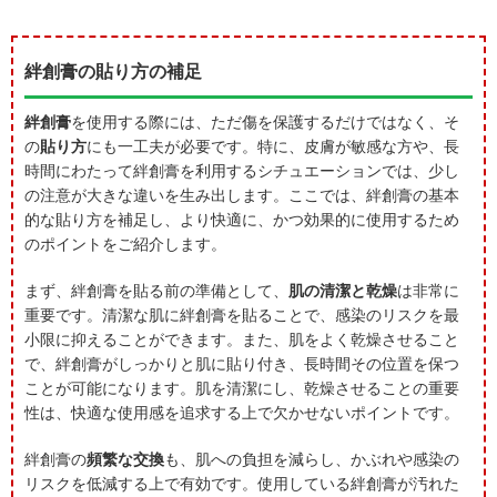
絆創膏の貼り方の補足
絆創膏
を使用する際には、ただ傷を保護するだけではなく、そ
の
貼り方
にも一工夫が必要です。特に、皮膚が敏感な方や、長
時間にわたって絆創膏を利用するシチュエーションでは、少し
の注意が大きな違いを生み出します。ここでは、絆創膏の基本
的な貼り方を補足し、より快適に、かつ効果的に使用するため
のポイントをご紹介します。
まず、絆創膏を貼る前の準備として、
肌の清潔と乾燥
は非常に
重要です。清潔な肌に絆創膏を貼ることで、感染のリスクを最
小限に抑えることができます。また、肌をよく乾燥させること
で、絆創膏がしっかりと肌に貼り付き、長時間その位置を保つ
ことが可能になります。肌を清潔にし、乾燥させることの重要
性は、快適な使用感を追求する上で欠かせないポイントです。
絆創膏の
頻繁な交換
も、肌への負担を減らし、かぶれや感染の
リスクを低減する上で有効です。使用している絆創膏が汚れた