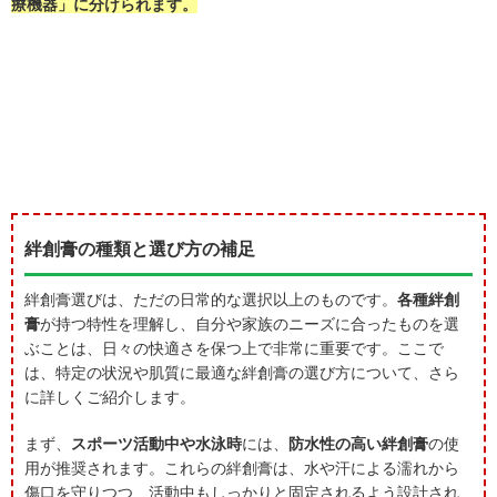
療機器」に分けられます。
絆創膏の種類と選び方の補足
絆創膏選びは、ただの日常的な選択以上のものです。
各種絆創
膏
が持つ特性を理解し、自分や家族のニーズに合ったものを選
ぶことは、日々の快適さを保つ上で非常に重要です。ここで
は、特定の状況や肌質に最適な絆創膏の選び方について、さら
に詳しくご紹介します。
まず、
スポーツ活動中や水泳時
には、
防水性の高い絆創膏
の使
用が推奨されます。これらの絆創膏は、水や汗による濡れから
傷口を守りつつ、活動中もしっかりと固定されるよう設計され