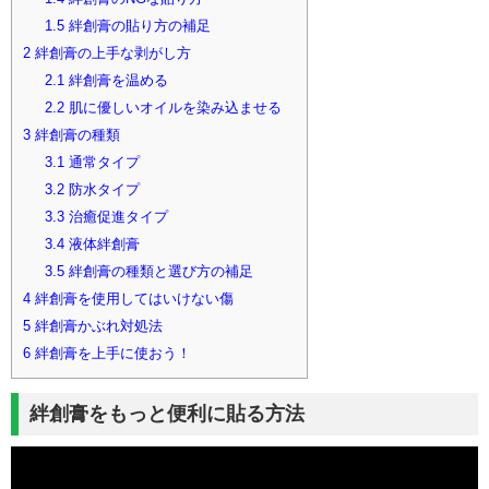
1.5
絆創膏の貼り方の補足
2
絆創膏の上手な剥がし方
2.1
絆創膏を温める
2.2
肌に優しいオイルを染み込ませる
3
絆創膏の種類
3.1
通常タイプ
3.2
防水タイプ
3.3
治癒促進タイプ
3.4
液体絆創膏
3.5
絆創膏の種類と選び方の補足
4
絆創膏を使用してはいけない傷
5
絆創膏かぶれ対処法
6
絆創膏を上手に使おう！
絆創膏をもっと便利に貼る方法