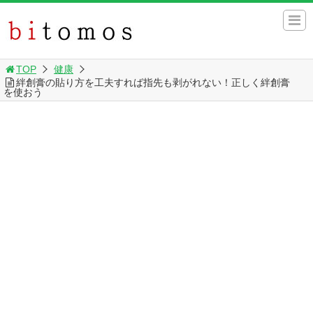
TOP
健康
絆創膏の貼り方を工夫すれば指先も剥がれない！正しく絆創膏
を使おう