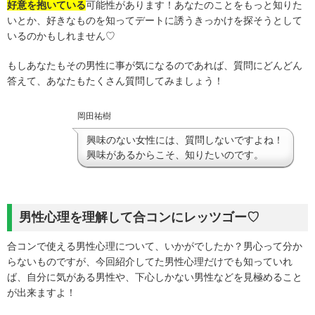
好意を抱いている
可能性があります！あなたのことをもっと知りた
いとか、好きなものを知ってデートに誘うきっかけを探そうとして
いるのかもしれません♡
もしあなたもその男性に事が気になるのであれば、質問にどんどん
答えて、あなたもたくさん質問してみましょう！
岡田祐樹
興味のない女性には、質問しないですよね！
興味があるからこそ、知りたいのです。
男性心理を理解して合コンにレッツゴー♡
合コンで使える男性心理について、いかがでしたか？男心って分か
らないものですが、今回紹介してた男性心理だけでも知っていれ
ば、自分に気がある男性や、下心しかない男性などを見極めること
が出来ますよ！