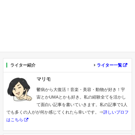
ライター紹介
ライター一覧
マリモ
鬱病から大復活！音楽・美容・動物が好き！宇
宙とかUMAとかも好き。私の経験全てを活かし
て面白い記事を書いていきます。私の記事で1人
でも多くの人がが何か感じてくれたら幸いです。⇒
詳しいプロフ
はこちら