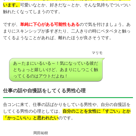
います。
可愛いなとか、好きだな～とか、そんな気持ちでついつい
触れたくなってしまうのです。
ですが、
単純に下心がある可能性もある
ので気を付けましょう。あ
まりにスキンシップが多すぎたり、二人きりの時にベタベタと触っ
てくるようなことがあれば、離れたほうが良さそうです。
マリモ
あ～たまにいるいる～！気になっている彼だ
とちょっと嬉しいけど、あまりにしつこく触
ってくるのはアウトだよね！
仕事の話や自慢話をしてくる男性心理
合コンに来て、仕事の話ばかりをしている男性や、自分の自慢話を
してくる男性の心理としては、
自分のことを女性に「すごい」とか
「かっこいい」と思われたい
のです。
岡田祐樹