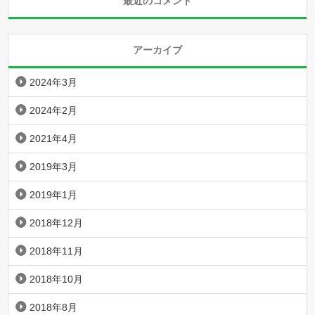
最近のコメント
アーカイブ
2024年3月
2024年2月
2021年4月
2019年3月
2019年1月
2018年12月
2018年11月
2018年10月
2018年8月