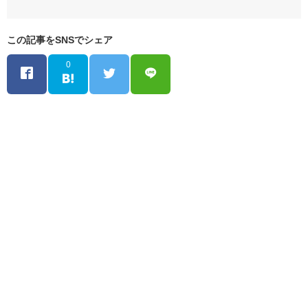
この記事をSNSでシェア
0