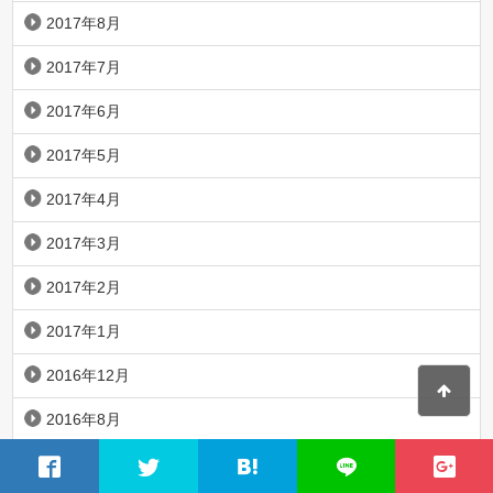
2017年8月
2017年7月
2017年6月
2017年5月
2017年4月
2017年3月
2017年2月
2017年1月
2016年12月
2016年8月
カテゴリー