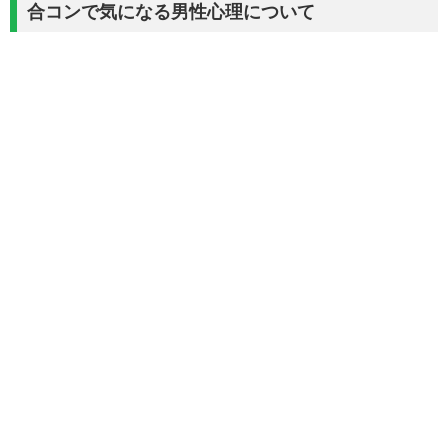
合コンで気になる男性心理について