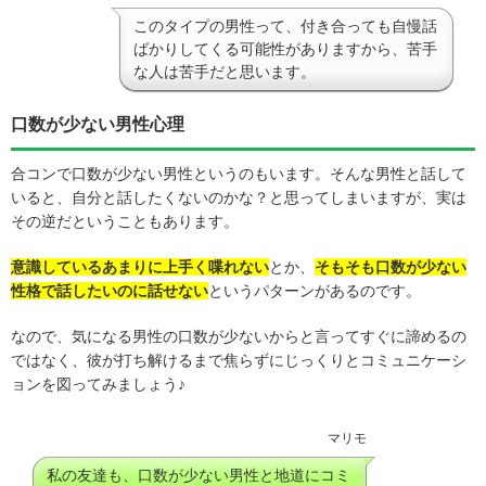
このタイプの男性って、付き合っても自慢話
ばかりしてくる可能性がありますから、苦手
な人は苦手だと思います。
口数が少ない男性心理
合コンで口数が少ない男性というのもいます。そんな男性と話して
いると、自分と話したくないのかな？と思ってしまいますが、実は
その逆だということもあります。
意識しているあまりに上手く喋れない
とか、
そもそも口数が少ない
性格で話したいのに話せない
というパターンがあるのです。
なので、気になる男性の口数が少ないからと言ってすぐに諦めるの
ではなく、彼が打ち解けるまで焦らずにじっくりとコミュニケーシ
ョンを図ってみましょう♪
マリモ
私の友達も、口数が少ない男性と地道にコミ