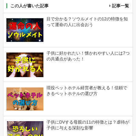
この人が書いた記事
記事一覧
目で分かる？ソウルメイトの12の特徴を知
って運命の人に出会おう
子供に好かれたい！懐かれやすい人には7つ
の共通点があった！
現役ペットホテル経営者が教える！信頼で
きるペットホテルの選び方
子供にDVする母親の11の特徴とは？虐待が
子供に与える深刻な影響