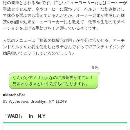
行の発祥とされるBarです。忙しいニューヨーカーたちはコーヒーが
手放せませんが、今やコーヒーに変わって、ヘルシーな飲み物とし
て抹茶を選ぶ方も増えているんだとか。オーナー兄弟が実感した抹
茶の効能や効果をニューヨーカーにも教えて、仕事や生活のモチベ
ーションを上げる手助けを！と願っているそうです。
人気のメニューは「抹茶の抗酸化作用」が存分に活かせる、アーモ
ンドミルクや豆乳を使用したラテなんですって♡アンチエイジング
効果狙いでヒットしているのでしょう♪
青色
なんだかアメリカ人なのに抹茶愛がすごい！
見習わなきゃという気持ちになりますね。
■MatchaBar
93 Wythe Ave, Brooklyn, NY 11249
「WABI」 In N.Y