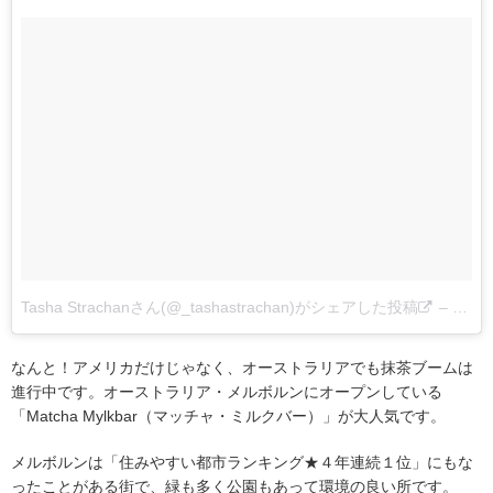
Tasha Strachanさん(@_tashastrachan)がシェアした投稿
–
2017
なんと！アメリカだけじゃなく、オーストラリアでも抹茶ブームは
進行中です。オーストラリア・メルボルンにオープンしている
「Matcha Mylkbar（マッチャ・ミルクバー）」が大人気です。
メルボルンは「住みやすい都市ランキング★４年連続１位」にもな
ったことがある街で、緑も多く公園もあって環境の良い所です。