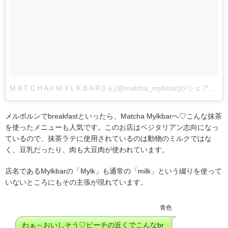
M A T C H A // M Y L K B A Rさん(@matcha_mylkbar)がシェアした投稿
メルボルンでbreakfastといったら、Matcha Mylkbarへ♡こんな抹茶
を使ったメニューも人気です。このお店はベジタリアン志向になっ
ているので、抹茶ラテに使用されているのは動物のミルクではな
く、豆乳だったり、肉も大豆肉が使われています。
店名であるMylkbarの「Mylk」も通常の「milk」という綴りを使って
いないところにもその主張が現れています。
青色
わぁ～おいしそう♡ビーチの近くでこんなbr