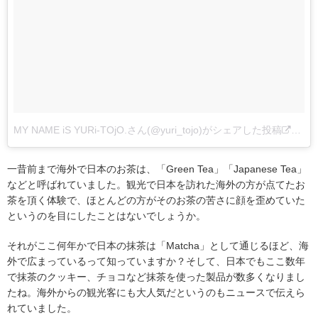
MY NAME iS YURi-TOjO.さん(@yuri_tojo)がシェアした投稿
–
20
一昔前まで海外で日本のお茶は、「Green Tea」「Japanese Tea」
などと呼ばれていました。観光で日本を訪れた海外の方が点てたお
茶を頂く体験で、ほとんどの方がそのお茶の苦さに顔を歪めていた
というのを目にしたことはないでしょうか。
それがここ何年かで日本の抹茶は「Matcha」として通じるほど、海
外で広まっているって知っていますか？そして、日本でもここ数年
で抹茶のクッキー、チョコなど抹茶を使った製品が数多くなりまし
たね。海外からの観光客にも大人気だというのもニュースで伝えら
れていました。