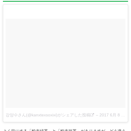
강양수さん(@kanxtexsoxixi)がシェアした投稿
–
2017 6月 8 6:03午後 PDT