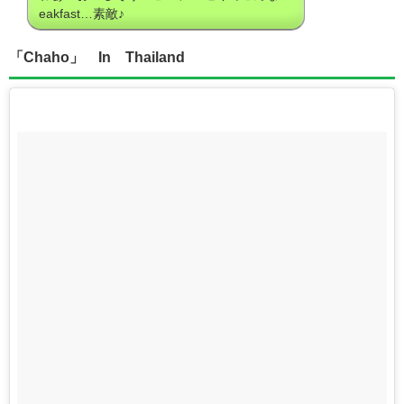
eakfast…素敵♪
「Chaho」 In Thailand