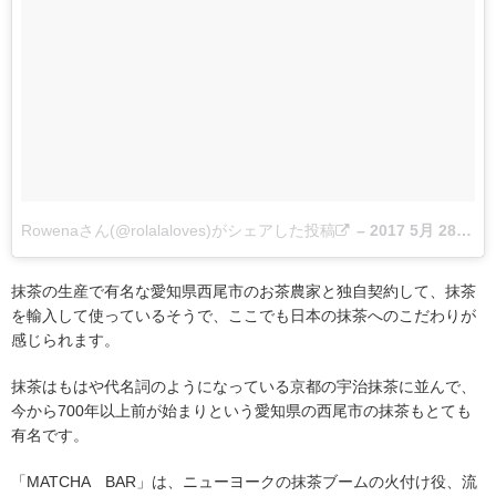
Rowenaさん(@rolalaloves)がシェアした投稿
–
2017 5月 28 12:23午後 PDT
抹茶の生産で有名な愛知県西尾市のお茶農家と独自契約して、抹茶
を輸入して使っているそうで、ここでも日本の抹茶へのこだわりが
感じられます。
抹茶はもはや代名詞のようになっている京都の宇治抹茶に並んで、
今から700年以上前が始まりという愛知県の西尾市の抹茶もとても
有名です。
「MATCHA BAR」は、ニューヨークの抹茶ブームの火付け役、流