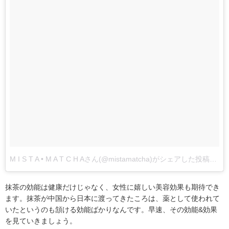
M I S T A • M A T C H Aさん(@mistamatcha)がシェアした投稿
–
抹茶の効能は健康だけじゃなく、女性に嬉しい美容効果も期待でき
ます。抹茶が中国から日本に渡ってきたころは、薬として使われて
いたというのも頷ける効能ばかりなんです。早速、その効能&効果
を見ていきましょう。