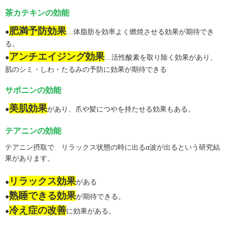
茶カテキンの効能
肥満予防効果
●
…体脂肪を効率よく燃焼させる効果が期待でき
る。
アンチエイジング効果
●
…活性酸素を取り除く効果があり、
肌のシミ・しわ・たるみの予防に効果が期待できる
サポニンの効能
美肌効果
●
があり、爪や髪につやを持たせる効果もある。
テアニンの効能
テアニン摂取で リラックス状態の時に出るα波が出るという研究結
果があります。
リラックス効果
●
がある
熟睡できる効果
●
が期待できる。
冷え症の改善
●
に効果がある。