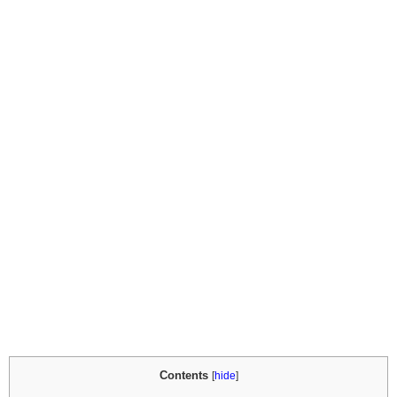
Contents
[
hide
]