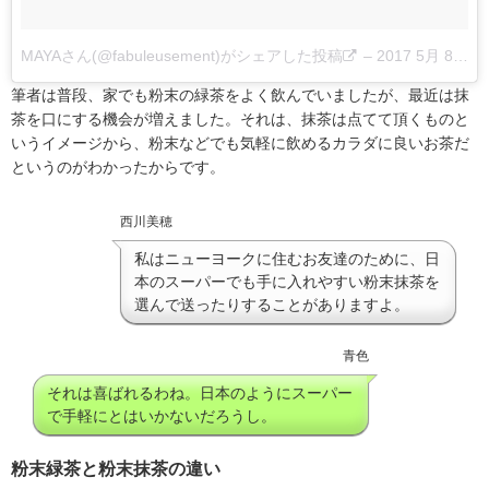
MAYAさん(@fabuleusement)がシェアした投稿
–
2017 5月 8 2:16午後 PDT
筆者は普段、家でも粉末の緑茶をよく飲んでいましたが、最近は抹
茶を口にする機会が増えました。それは、抹茶は点てて頂くものと
いうイメージから、粉末などでも気軽に飲めるカラダに良いお茶だ
というのがわかったからです。
西川美穂
私はニューヨークに住むお友達のために、日
本のスーパーでも手に入れやすい粉末抹茶を
選んで送ったりすることがありますよ。
青色
それは喜ばれるわね。日本のようにスーパー
で手軽にとはいかないだろうし。
粉末緑茶と粉末抹茶の違い