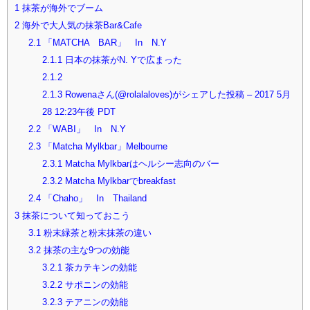
1
抹茶が海外でブーム
2
海外で大人気の抹茶Bar&Cafe
2.1
「MATCHA BAR」 In N.Y
2.1.1
日本の抹茶がN. Yで広まった
2.1.2
2.1.3
Rowenaさん(@rolalaloves)がシェアした投稿 – 2017 5月
28 12:23午後 PDT
2.2
「WABI」 In N.Y
2.3
「Matcha Mylkbar」Melbourne
2.3.1
Matcha Mylkbarはヘルシー志向のバー
2.3.2
Matcha Mylkbarでbreakfast
2.4
「Chaho」 In Thailand
3
抹茶について知っておこう
3.1
粉末緑茶と粉末抹茶の違い
3.2
抹茶の主な9つの効能
3.2.1
茶カテキンの効能
3.2.2
サポニンの効能
3.2.3
テアニンの効能