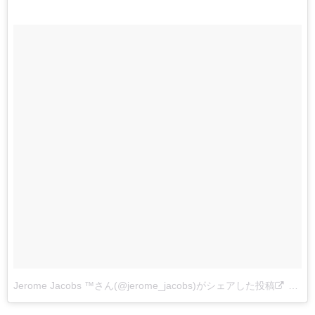
Jerome Jacobs ™さん(@jerome_jacobs)がシェアした投稿
–
201