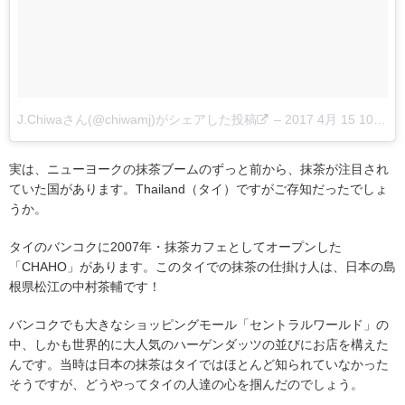
J.Chiwaさん(@chiwamj)がシェアした投稿
–
2017 4月 15 10:11午後 PDT
実は、ニューヨークの抹茶ブームのずっと前から、抹茶が注目され
ていた国があります。Thailand（タイ）ですがご存知だったでしょ
うか。
タイのバンコクに2007年・抹茶カフェとしてオープンした
「CHAHO」があります。このタイでの抹茶の仕掛け人は、日本の島
根県松江の中村茶輔です！
バンコクでも大きなショッピングモール「セントラルワールド」の
中、しかも世界的に大人気のハーゲンダッツの並びにお店を構えた
んです。当時は日本の抹茶はタイではほとんど知られていなかった
そうですが、どうやってタイの人達の心を掴んだのでしょう。