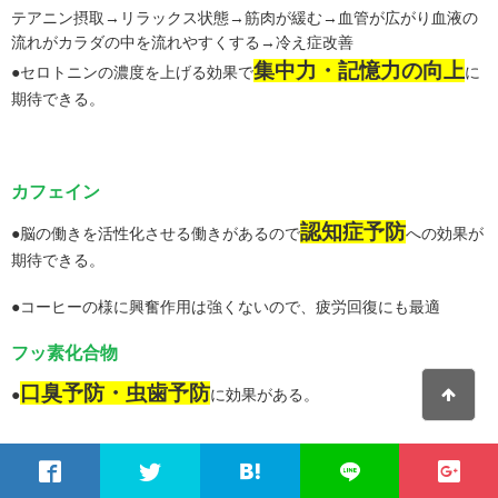
テアニン摂取→リラックス状態→筋肉が緩む→血管が広がり血液の
流れがカラダの中を流れやすくする→冷え症改善
集中力・記憶力の向上
●セロトニンの濃度を上げる効果で
に
期待できる。
カフェイン
認知症予防
●脳の働きを活性化させる働きがあるので
への効果が
期待できる。
●コーヒーの様に興奮作用は強くないので、疲労回復にも最適
フッ素化合物
口臭予防・虫歯予防
●
に効果がある。
西川美穂
こんなに効果があるなんて知らなかったぁ～