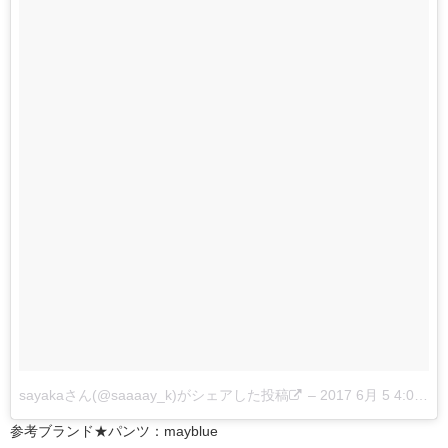
sayakaさん(@saaaay_k)がシェアした投稿
–
2017 6月 5 4:04午前 PDT
参考ブランド★パンツ：mayblue