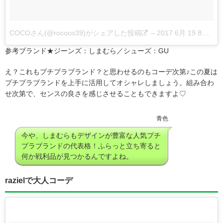
COCOさん(@rococo39)がシェアした投稿
–
2017 6月 19 8:15午前 PDT
参考ブランド★ジーンズ：しまむら／シューズ：GU
え？これもプチプラブランド？と思わせるのもコーデ次第♪この夏は
プチプラブランドを上手に活用してオシャレしましょう。組み合わ
せ次第で、センスの良さを感じさせることもできますよ♡
青色
今や、しまむらもデザインが豊富な人気プチ
プラブランドの代表格！ふらっと立ち寄ると
何か戦利品が見つかるんですよね。
razielで大人コーデ