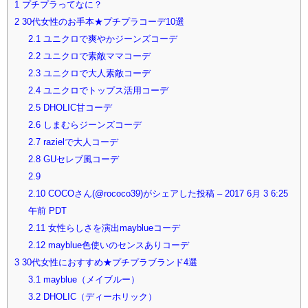
1
プチプラってなに？
2
30代女性のお手本★プチプラコーデ10選
2.1
ユニクロで爽やかジーンズコーデ
2.2
ユニクロで素敵ママコーデ
2.3
ユニクロで大人素敵コーデ
2.4
ユニクロでトップス活用コーデ
2.5
DHOLIC甘コーデ
2.6
しまむらジーンズコーデ
2.7
razielで大人コーデ
2.8
GUセレブ風コーデ
2.9
2.10
COCOさん(@rococo39)がシェアした投稿 – 2017 6月 3 6:25
午前 PDT
2.11
女性らしさを演出mayblueコーデ
2.12
mayblue色使いのセンスありコーデ
3
30代女性におすすめ★プチプラブランド4選
3.1
mayblue（メイブルー）
3.2
DHOLIC（ディーホリック）