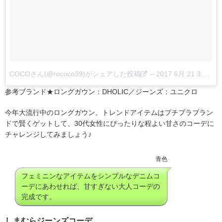
COCOさん(@rococo39)がシェアした投稿
–
2017 6月 21 3:41午前 PDT
参考ブランド★ロングガウン：DHOLIC／ジーンズ：ユニクロ
今年大流行中のロングガウン。トレンドアイテムはプチプラブラン
ドで賢くゲットして、30代女性にぴったりな程よい甘さのコーデに
チャレンジしてみましょう♪
青色
フェミニンなアイテムをシンプルなデニムコ
ーデにあわせれば、甘すぎない大人コーデの
完成です。
しまむらジーンズコーデ