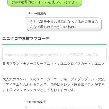
は結構定番的なアイテムを使っていますよ♪
bitomos編集長
うちも家族全員お世話になってるわ♡家族み
んなで着られるのがいいわね♪
ユニクロで素敵ママコーデ
☆aco☆さん(@happy_acoaco)がシェアした投稿
–
2017 6月 24 5:52午前 PDT
参考ブランド★ノースリーブニット：ユニクロ／スカート：ユニク
ロ
大人気のコンバースのスニーカーコーデも、ブチプラブランドの流
行アイテムと合わせることで、気軽にトレンド感を出すことができ
ます♡ママファッションとしてもおすすめです。
bitomos編集長