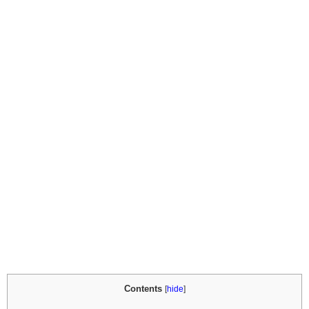
Contents
[
hide
]