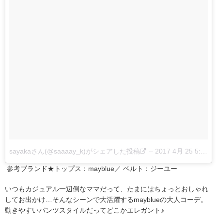
sayakaさん(@saaaay_k)がシェアした投稿
–
2017 4月 25 5:30午前 PDT
参考ブランド★トップス：mayblue／ ベルト：ジーユー
いつもカジュアル一辺倒なママだって、たまにはちょっとおしゃれ
してお出かけ…そんなシーンで大活躍するmayblueの大人コーデ。
動きやすいパンツスタイルだってどこかエレガント♪