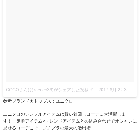
COCOさん(@rococo39)がシェアした投稿
–
2017 6月 22 3:54午前 PDT
参考ブランド★トップス：ユニクロ
ユニクロのシンプルアイテムは賢い着回しコーデに大活躍しま
す！！定番アイテム×トレンドアイテムとの組み合わせでオシャレに
見せるコーデこそ、プチプラの最大の活用術♪