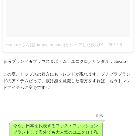
☆aco☆さん(@happy_acoaco)がシェアした投稿
–
2017 6月 18 5:03午前 PDT
参考ブランド★ブラウス＆ボトム：ユニクロ／サンダル：titivate
この夏、トップスの着方にもトレンドが現れます。プチプラブラン
ドのアイテムだって、抜け感を意識した着方をすれば、もうトレン
ドアイテムに変身です♡
青色
今や、日本を代表するファストファッション
ブランドして海外でも大人気のユニクロ！私