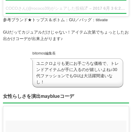
COCOさん(@rococo39)がシェアした投稿
–
2017 6月 3 6:25午前 PDT
参考ブランド★トップス＆ボトム：GU／バッグ：titivate
GUだってカジュアルだけじゃない！アイテム次第でちょっとしたお
出かけコーデが出来上がります♪
bitomos編集長
ユニクロよりも更にお手ごろな価格で、トレ
ンドアイテムが手に入るのが嬉しいよね♪30
代ファッションでもGUは大活躍間違いな
し！
女性らしさを演出mayblueコーデ