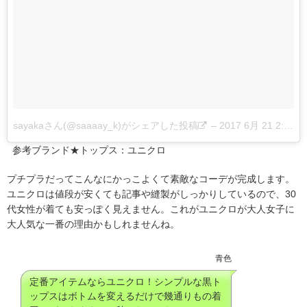
sayakaさん(@saaaay_k)がシェアした投稿
–
2017 6月 21 2:17午前 PDT
参考ブランド★トップス：ユニクロ
プチプラだってこんなにかっこよくて素敵なコーデが完成します。
ユニクロは値段が安くても記事や縫製がしっかりしているので、30
代女性が着ても安っぽく見えません。これがユニクロが大人女子に
大人気な一番の理由かもしれませんね。
青色
定番アイテムならユニクロ！シンプルな黒ト
ップスはボトムを変えるだけで幾通りもの着