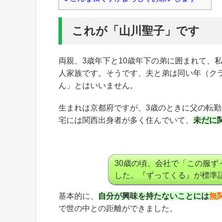
これが「山川聖子」です
両親、3歳年下と10歳年下の弟に囲まれて、
人家族です。そうです、夫と弟は同い年（ク
ん」とはいいません。
生まれは京都府ですが、3歳のときに父の転
宅には関西出身者が多く住んでいて、
未だに
30歳の頃、会社で「この服
した。『ずってくる』が標準
基本的に、
自分が興味を持たないことには
無
で世の中との距離ができました。