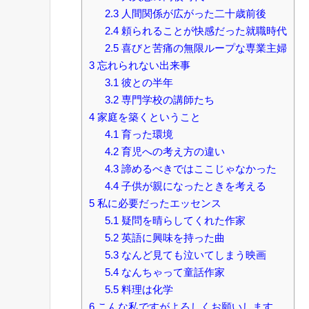
2.3
人間関係が広がった二十歳前後
2.4
頼られることが快感だった就職時代
2.5
喜びと苦痛の無限ループな専業主婦
3
忘れられない出来事
3.1
彼との半年
3.2
専門学校の講師たち
4
家庭を築くということ
4.1
育った環境
4.2
育児への考え方の違い
4.3
諦めるべきではここじゃなかった
4.4
子供が親になったときを考える
5
私に必要だったエッセンス
5.1
疑問を晴らしてくれた作家
5.2
英語に興味を持った曲
5.3
なんど見ても泣いてしまう映画
5.4
なんちゃって童話作家
5.5
料理は化学
6
こんな私ですがよろしくお願いします