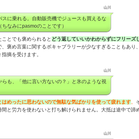
山川
バスに乗れる。自動販売機でジュースも買えるな
ちなみにpasmoのことです）
たことでも褒められると
どう返していいかわからずにフリーズ
で、褒め言葉に関するボキャブラリーが少なすぎることもあり
々指摘を受けます。
山川
からも、「他に言い方ないの？」と氷のような視
とはめったに思わないので無駄な気ばかりを使って疲れます
。
時間と労力を使わないと打ち解けられません。大抵は途中で諦
山川