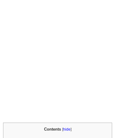
Contents
[
hide
]