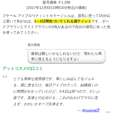
販売価格 ￥1,296
(2017年12月6日19時15分時点の価格)
プチール アイブロウティントカラージェルは、眉毛に塗って15分以
上置いて剥がせば、
1～5日間色づいてくれる眉ティント
です。ダー
クブラウンとライトブラウンの2色があるので自分の眉毛に合った色
を使ってみてください。
西川美穂
最初は難しいかもしれないけど、慣れたら簡
単に使えるようになりますよ♪
アットコスメの口コミ
とても簡単な使用感です。筆にしみ込んでるジェル
を、眉に塗るだけ。毎日アイブロウって、結構描くの
に時間がかかっていたけど、3-4日は持つので、だいぶ
楽です。友達とのお泊りも、これのおかげでマロに見
えず、かわいさキープ出来ます。
@cosme