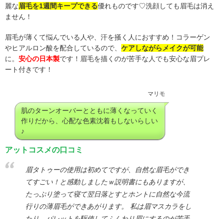
麗な
眉毛を1週間キープできる
優れものです♡洗顔しても眉毛は消え
ません！
眉毛が薄くて悩んでいる人や、汗を掻く人におすすめ！コラーゲン
やヒアルロン酸を配合しているので、
ケアしながらメイクが可能
に。
安心の日本製
です！眉毛を描くのが苦手な人でも安心な眉プレ
ート付きです！
マリモ
肌のターンオーバーとともに薄くなっていく
作りだから、心配な色素沈着もしないらしい
♪
アットコスメの口コミ
眉タトゥーの使用は初めてですが、自然な眉毛ができ
てすごい！と感動しましたｗ説明書にもありますが、
たっぷり塗って寝て翌日落とすとホントに自然な今流
行りの薄眉毛ができあがります。 私は眉マスカラをし
たり、パレットを駆使してふんわり眉にするのが苦手