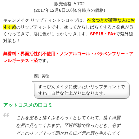
販売価格 ￥702
(2017年12月6日10時5分時点の価格)
キャンメイク リップティントシロップは、
ベタつきが苦手な人にお
すすめ
のリップティントです。塗ってからしばらくすると発色が良
くなってきて、唇に色がしっかりつきます。
SPF15・PA+
で紫外線
対策も！
無香料・界面活性剤不使用・ノンアルコール・パラベンフリー・ア
レルギーテスト済
です。
西川美穂
すっぴんメイクに使いたいリップティントで
すね！自然な仕上がりになります。
アットコスメの口コミ
これを塗ると凄くぷるんっ！としてくれて、凄く綺麗
な唇に見せてくれます。至近距離で喋ったとき、必ず
どこのリップ？って聞かれるほど元の唇を生かしてく