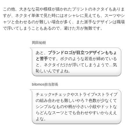
この他、大きなな花や模様が描かれたプリントのネクタイもありま
すが、ネクタイ単体で見た時にはオシャレに見えても、スーツやシ
ャツと合わせるのが難しい場合が多く、また派手なデザインは職場
で浮いてしまうこともあるので、避けた方が無難です。
岡田祐樹
あと、
ブランドロゴが目立つデザインもちょ
と苦手
です。ボクのような若造が締めている
と、ネクタイだけが浮いてしまうようで…気
恥しいんですよね。
bitomos担当部長
チェック×チェックやストライプ×ストライプ
の組み合わせも難しいやろ？色数が少なくて
シンプルなものや柄が小さい小紋やドットな
らどんなスーツとでも合わせやすいからええ
よな。