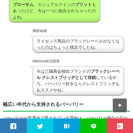
プローサム
、カジュアルラインの
ブリット
も
あったけど、今は一つに統合されちゃったの
よね。
岡田祐樹
ライセンス商品のブラックレーベルがなくな
ったのはちょっと残念でしたね。
bitomos担当部長
今は三陽商会独自ブランドの
ブラックレーベ
ル クレストブリッヂとして存続
しているや
ろ。バーバリー好きならクレストブリッヂも
おススメやね。
幅広い年代から支持されるバーバリー
バーバリーが世界中で愛されている理由は、バーバリー独自の品が
あるデザインと、永く愛用できる質の高さにあります。一時やや重
厚すぎるイメージを受ける時代もありましたが、現在のデザイナ