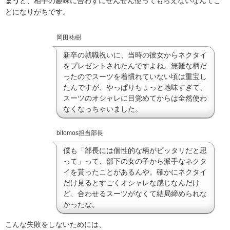
まう
と、相手の趣味に合わずにぜんぜん使ってもらえないなんてこ
とになりがちです。
岡田祐樹
新卒の就職祝いに、当時の彼女からネクタイ
をプレゼントされたんですよね。無難な柄だ
ったのでスーツを着慣れていない頃は重宝し
たんですが、やっぱりちょっと地味すぎて、
スーツのオシャレに目覚めてからは全然使わ
なくなっちゃいました。
bitomos担当部長
僕も「部長には個性的な柄がピッタリだと思
って」って、部下の女の子から派手なネクタ
イを貰ったことがあるんや。確かにネクタイ
だけ見るとすごくオシャレな感じなんだけ
ど、合わせるスーツがなくて結局締められな
かったな。
こんな失敗をしないためには、