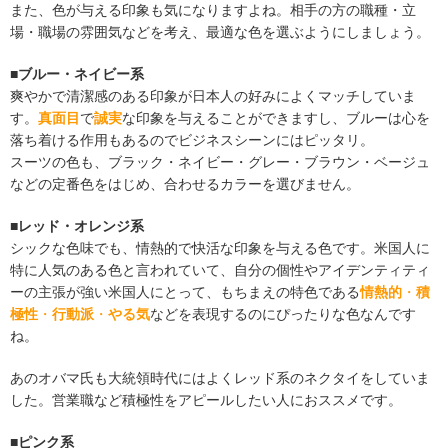
また、色が与える印象も気になりますよね。相手の方の職種・立
場・職場の雰囲気などを考え、最適な色を選ぶようにしましょう。
■ブルー・ネイビー系
爽やかで清潔感のある印象が日本人の好みによくマッチしていま
す。
真面目
で
誠実
な印象を与えることができますし、ブルーは心を
落ち着ける作用もあるのでビジネスシーンにはピッタリ。
スーツの色も、ブラック・ネイビー・グレー・ブラウン・ベージュ
などの定番色をはじめ、合わせるカラーを選びません。
■レッド・オレンジ系
シックな色味でも、情熱的で快活な印象を与える色です。米国人に
特に人気のある色と言われていて、自分の個性やアイデンティティ
ーの主張が強い米国人にとって、もちまえの特色である
情熱的
・
積
極性
・
行動派
・
やる気
などを表現するのにぴったりな色なんです
ね。
あのオバマ氏も大統領時代にはよくレッド系のネクタイをしていま
した。営業職など積極性をアピールしたい人におススメです。
■ピンク系