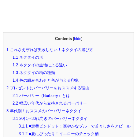
Contents
[
hide
]
1
これさえ守れば失敗しない！ネクタイの選び方
1.1
ネクタイの形
1.2
ネクタイの生地による違い
1.3
ネクタイの柄の種類
1.4
色の組み合わせと色が与える印象
2
プレゼントにバーバリーをおススメする理由
2.1
バーバリー（Burberry）とは
2.2
幅広い年代から支持されるバーバリー
3
年代別！おススメのバーバリーネクタイ
3.1
20代～30代向きのバーバリーネクタイ
3.1.1
■定番ピンドット！爽やかなブルーで若々しさをアピール
3.1.2
■夏にぴったり！イエローのチェック柄