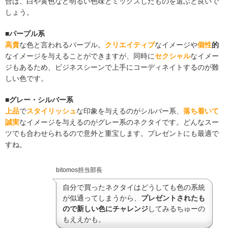
合は、白や黄色など明るい色味とミックスしたものを選ぶと良いで
しょう。
■パープル系
高貴
な色と言われるパープル。
クリエイティブ
なイメージや
個性
的
なイメージを与えることができますが、同時に
セクシャル
なイメー
ジもあるため、ビジネスシーンで上手にコーディネイトするのが難
しい色です。
■グレー・シルバー系
上品
で
スタイリッシュ
な印象を与えるのがシルバー系、
落ち着いて
誠実
なイメージを与えるのがグレー系のネクタイです。どんなスー
ツでも合わせられるので意外と重宝します。プレゼントにも最適で
すね。
bitomos担当部長
自分で買ったネクタイはどうしても色の系統
が似通ってしまうから、
プレゼントされたも
ので新しい色にチャレンジ
してみるちゅーの
もええかも。