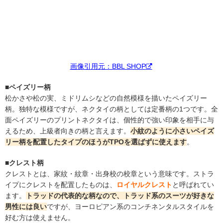
画像引用元：BBL SHOP
■ペイズリー柄
松かさや松の実、ミドリムシなどの自然模様を描いたペイズリー
柄。独特な模様ですが、ネクタイの柄としては定番柄の1つです。全
面ペイズリーのプリントネクタイは、個性的で強い印象を相手に与
えるため、上級者向きの柄と言えます。
小紋のように小さいペイズ
リー柄を配置したタイプのほうがTPOを選ばずに使えます
。
■クレスト柄
クレストとは、家紋・紋章・出身校の校章という意味です。ストラ
イプにクレストを配置したものは、
ロイヤルクレスト
と呼ばれてい
ます。
トラッドの代表的な柄なので、トラッド系のスーツが好きな
男性には良い
ですが、ヨーロピアン系のコンチネンタルスタイルを
好む方は使えません。