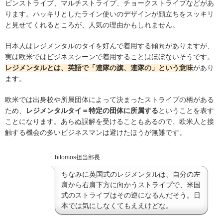
ピンストライプ、マルチストライプ、チョークストライプなどがあ
ります。ハッキリとしたライン使いのデザインが顔立ちをスッキリ
と見せてくれるところが、人気の理由かもしれません。
日本人はレジメンタルのタイを好んで着用する傾向がありますが、
実は欧米ではビジネスシーンで着用することはほぼないそうです。
レジメンタルとは、英語で「連隊の旗、連隊の」という意味
があり
ます。
欧米では出身校や所属団体によって決まったストライプの柄がある
ため、
レジメンタルタイ＝特定の団体に所属する
ということを表す
ことになります。あらぬ誤解を受けることもあるので、欧米人と接
触する機会の多いビジネスマンは避けたほうが無難です。
bitomos担当部長
ちなみに英国式のレジメンタルは、自分の左
肩から右肩下方に向かうストライプで、米国
式のストライプはその逆になるんだそう。日
本では気にしなくてもええけどな。