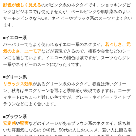
顔色が優しく見える
のがピンク系のネクタイです。ショッキングピ
ンクはビジネスでは使えませんが、ペールピンクや肌馴染みのよい
サーモンピンクならOK。ネイビーやブラック系のスーツとよく合い
ます。
■イエロー系
バーバリーでもよく使われるイエロー系のネクタイ。
若々しさ
、
元
気のよさ
、
ユーモア
などが表現できるので、接客や会食などのシー
ンにも適しています。イエローの補色は紫ですが、スーツならグレ
ー系やネイビーのスーツにぴったりです。
■グリーン系
リラックス効果
があるグリーン系のネクタイ。春夏は薄いグリー
ン、秋冬はモスグリーンを選ぶと季節感が表現できますね。コーデ
ィネートはちょっと難しい色ですが、グレー・ネイビー・ライトブ
ラウンなどによく合います。
■ブラウン系
安定感
や
堅実
などのイメージがあるブラウン系のネクタイ。落ち着
いた雰囲気になるので40代、50代の人におススメ。若い人に贈る場