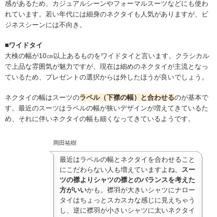
感があるため、カジュアルシーンやフォーマルスーツなどにも使わ
れています。若い年代には細身のネクタイも人気がありますが、ビ
ジネスシーンには不向き。
■ワイドタイ
大検の幅が10㎝以上あるものをワイドタイと言います。クラシカル
で上品な雰囲気が魅力ですが、現在は細めのネクタイが主流となっ
ているため、プレゼントの選択からは外したほうが良いでしょう。
ネクタイの幅はスーツの
ラペル（下襟の幅）と合わせる
のが基本で
す。最近のスーツはラペルの幅が狭いデザインが増えてきているた
め、それに伴いネクタイの幅も細くなってきているようです。
岡田祐樹
最近はラペルの幅とネクタイを合わせること
にこだわらない人も増えていますよね。
スー
ツの襟よりシャツの襟とのバランスを考えた
方がいい
かも。襟羽が大きいシャツにナロー
タイはちょっとスカスカな感じに見えちゃう
し、逆に襟羽が小さいシャツに太いネクタイ