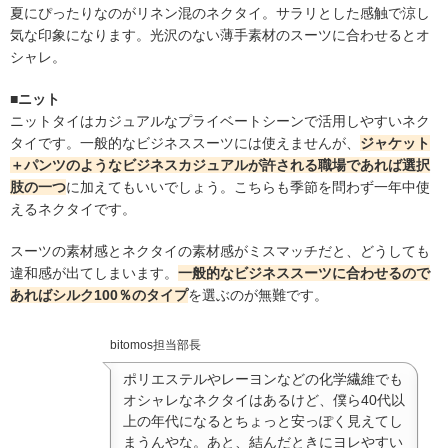
夏にぴったりなのがリネン混のネクタイ。サラリとした感触で涼し
気な印象になります。光沢のない薄手素材のスーツに合わせるとオ
シャレ。
■ニット
ニットタイはカジュアルなプライベートシーンで活用しやすいネク
タイです。一般的なビジネススーツには使えませんが、
ジャケット
＋パンツのようなビジネスカジュアルが許される職場であれば選択
肢の一つ
に加えてもいいでしょう。こちらも季節を問わず一年中使
えるネクタイです。
スーツの素材感とネクタイの素材感がミスマッチだと、どうしても
違和感が出てしまいます。
一般的なビジネススーツに合わせるので
あればシルク100％のタイプ
を選ぶのが無難です。
bitomos担当部長
ポリエステルやレーヨンなどの化学繊維でも
オシャレなネクタイはあるけど、僕ら40代以
上の年代になるとちょっと安っぽく見えてし
まうんやな。あと、結んだときにヨレやすい