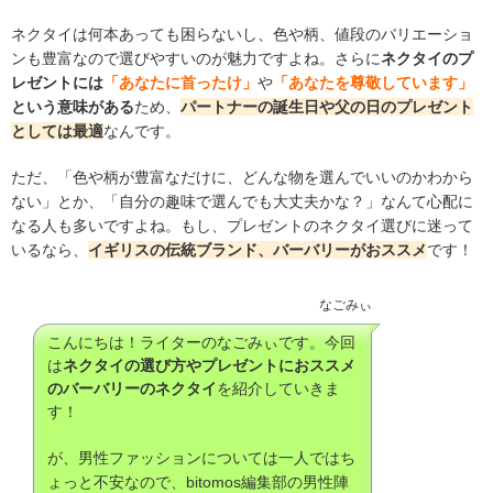
ネクタイは何本あっても困らないし、色や柄、値段のバリエーショ
ンも豊富なので選びやすいのが魅力ですよね。さらに
ネクタイのプ
レゼントには
「あなたに首ったけ」
や
「あなたを尊敬しています」
という意味がある
ため、
パートナーの誕生日や父の日のプレゼント
としては最適
なんです。
ただ、「色や柄が豊富なだけに、どんな物を選んでいいのかわから
ない」とか、「自分の趣味で選んでも大丈夫かな？」なんて心配に
なる人も多いですよね。もし、プレゼントのネクタイ選びに迷って
いるなら、
イギリスの伝統ブランド、バーバリーがおススメ
です！
なごみぃ
こんにちは！ライターのなごみぃです。今回
は
ネクタイの選び方やプレゼントにおススメ
のバーバリーのネクタイ
を紹介していきま
す！
が、男性ファッションについては一人ではち
ょっと不安なので、bitomos編集部の男性陣