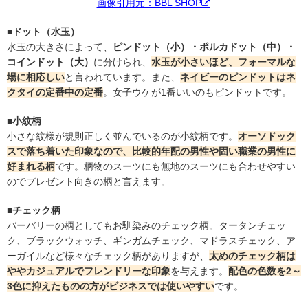
画像引用元：BBL SHOP
■ドット（水玉）
水玉の大きさによって、
ピンドット（小）・ポルカドット（中）・
コインドット（大）
に分けられ、
水玉が小さいほど、フォーマルな
場に相応しい
と言われています。また、
ネイビーのピンドットはネ
クタイの定番中の定番
。女子ウケが1番いいのもピンドットです。
■小紋柄
小さな紋様が規則正しく並んでいるのが小紋柄です。
オーソドック
スで落ち着いた印象なので、比較的年配の男性や固い職業の男性に
好まれる柄
です。柄物のスーツにも無地のスーツにも合わせやすい
のでプレゼント向きの柄と言えます。
■チェック柄
バーバリーの柄としてもお馴染みのチェック柄。タータンチェッ
ク、ブラックウォッチ、ギンガムチェック、マドラスチェック、ア
ーガイルなど様々なチェック柄がありますが、
太めのチェック柄は
ややカジュアルでフレンドリーな印象
を与えます。
配色の色数を2～
3色に抑えたものの方がビジネスでは使いやすい
です。