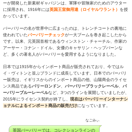
ーが開発した新素材ギャバジンは、軍隊や冒険家のためのアウター
に採用され、1916年には
英国王室御用達（ロイヤルワラント）
を授
かっています。
バーバリーの名が世界中に広まったのは、トレンチコートの裏地に
使われていた
バーバリーチェック
が一大ブームを巻き起こしたから
です。以来、元英国首相であるウィンストン・チャーチル、作家の
アーサー・コナン・ドイル、女優のキャサリン・ヘップバーンな
ど、多くの著名人がバーバリーを愛用するようになりました。
日本では1915年からインポート商品が販売されており、今ではル
イ・ヴィトンと並ぶブランドに成長しています。日本でのバーバリ
ー販売は、イギリスからのインポート商品の他、山陽商会のライセ
ンス商品である
バリーロンドン
、
バーバリーブラックレーベル
、
バ
ーバリーブルーレーベル
など、3つのラインを展開していましたが、
2015年にライセンス契約が終了し、
現在はバーバリーインターナシ
ョナルによるインポート商品の販売だけ
になっています。
なごみぃ
英国バーバリーでは、コレクションラインの