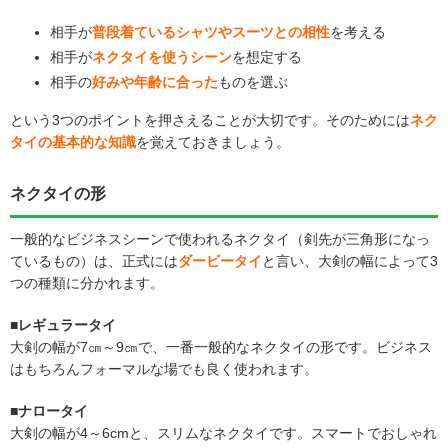
相手が
普段着ているシャツやスーツとの相性
を考える
相手が
ネクタイを使うシーン
を想定する
相手の
好みや年齢に合った
ものを選ぶ
という3つのポイントを押さえることが大切です。そのためには
ネク
タイの基本的な知識
を覚えておきましょう。
ネクタイの形
一般的なビジネスシーンで使われるネクタイ（剣先が三角形になっ
ているもの）は、正式には
ダービータイ
と言い、大剣の幅によって3
つの種類に分かれます。
■レギュラータイ
大剣の幅が7㎝～9㎝で、一番一般的なネクタイの形です。ビジネス
はもちろんフォーマルな場でも良く使われます。
■ナロータイ
大剣の幅が4～6cmと、スリムなネクタイです。スマートでおしゃれ