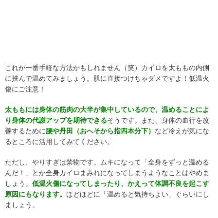
これが一番手軽な方法かもしれません（笑）カイロを太ももの内側
に挟んで温めてみましょう。肌に直接つけちゃダメですよ！低温火
傷にご注意！
太ももには身体の筋肉の大半が集中しているので、温めることによ
り身体の代謝アップを期待できる
そうです。また、身体の血行を改
善するために
腰や丹田（おへそから指四本分下）
など冷えが気にな
るところに活用してみてください。
ただし、やりすぎは禁物です。ムキになって「全身をずっと温める
んだ！」とか全身カイロまみれになってしまうようなことはやめま
しょう。
低温火傷になってしまったり、かえって体調不良を起こす
原因にもなります。
ほどほどに「温めると気持ちよい」ぐらいにし
ましょう。