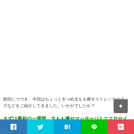
前回につづき、今回はちょっときつめ太もも痩せストレッチやグッ
ズなどをご紹介してきました。いかがでしたか？
まずは最初の一週間、太もも痩せマッサージとエクササイ
ズを頑張ってみてください。
ほんの少しの時間でも、毎日行う
ことで必ず身体に素敵な変化が現れます。