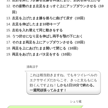
左肘を床につき膝を左膝を90度にまげ、お尻を持ち上げる
その姿勢のまま左足をまっすぐ上にアップダウンさせる（10
回）
左足を上げたまま膝を後ろに曲げて戻す（10回）
左足を伸ばしたまま10秒キープ
左右を入れ替えて同じ動きをする
うつ伏せになり足を伸ばし両手を顎の下におく
そのまま両足を上にアップダウンさせる（10回）
両足を上にあげたまま開いて閉じる（10回）
両足をあげたままバタ足をする（10回）
清島涼子
これは相当効きますね。でもキツイレベルの
エクササイズだからこそ、きっと太ももにも
効くんですよね！
しかも1日10分で終わる。
一週間頑張ってみます！
シュリ蔵