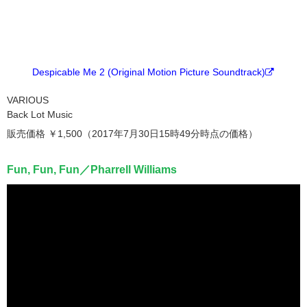
Despicable Me 2 (Original Motion Picture Soundtrack)
VARIOUS
Back Lot Music
販売価格 ￥1,500（2017年7月30日15時49分時点の価格）
Fun, Fun, Fun／Pharrell Williams