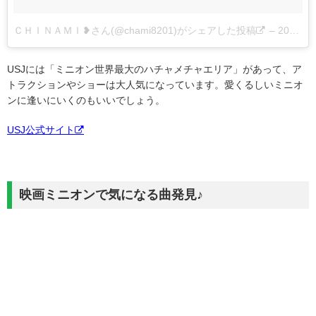
ＣＨＩＮＡＭＩ❥さん(@chami8201)がシェアした投稿
–
2017 7月 26 8:13午後 PDT
USJには「ミニオン世界最大のハチャメチャエリア」があって、ア
トラクションやショーは大人気になっています。愛くるしいミニオ
ンに逢いにいくのもいいでしょう。
USJ公式サイト
映画ミニオンで気になる曲発見♪