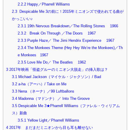
2.2.2
Happy／Pharrell Williams
2.3
Despicable Me 3の前に！2015年ミニオンズで使われてる曲が
かっこいい♪
2.3.1
19th Nervous Breakdown／The Rolling Stones 1966
2.3.2
Break On Through ／The Doors 1967
2.3.3
Purple Haze／ The Jimi Hendrix Experience 1967
2.3.4
The Monkees Theme (Hey Hey We’re the Monkees)／Th
e Monkees 1967
2.3.5
Love Me Do／ The Beatles 1962
3
2017年映画「怪盗グルーのミニオン大脱走」の挿入歌は？
3.1
Michael Jackson（マイケル・ジャクソン）/ Bad
3.2
a-ha（アーハ）/ Take on Me
3.3
Nena （ネーナ）／99 Luftballons
3.4
Madonna（マドンナ） ／ Into The Groove
3.5
Despicable Me 3★Pharrell Williams（ファレル・ウィリアム
ス）新曲
3.5.1
Yellow Light／Pharrell Williams
4
2017年 まだまだミニオンから目も耳も離せない