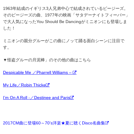
1963年結成のイギリス3人兄弟中心で結成されているビージーズ。
そのビージーズの曲、1977年の映画「サタデーナイトフィーバー」
で大人気になったYou Should Be Dancingがミニオンにも登場しま
した！
ミニオンの親分グルーがこの曲にノッて踊る面白シーンに注目で
す。
▼怪盗グルーの月泥棒」のその他の曲はこちら
Despicable Me ／Pharrell Williams –
My Life／Robin Thicke
I’m On A Roll -／Destinee and Paris
2017CM曲に登場60～70’s洋楽★夏に聴くDisco名曲集