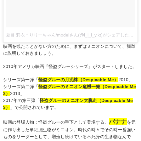
夏目 莉衣＊りりーちゃん/modelさん(@l_i_l_y.kt)がシェアした投稿
映画を観たことがない方のために、まずはミニオンについて、簡単
に説明しておきましょう。
2010年アメリカ映画『怪盗グルーシリーズ』がスタートしました。
シリーズ第一弾「
怪盗グルーの月泥棒（Despicable Me）
2010」
シリーズ第二弾「
怪盗グルーのミニオン危機一発（Despicable Me
2）
2013」
2017年の第三弾「
怪盗グルーのミニオン大脱走（Despicable Me
3）
」で公開されています。
バナナ
映画の登場人物：怪盗グルーの手下として登場する、
を元
に作り出した単細胞生物がミニオン。時代の時々でその時一番強い
ものをリーダーとして、増殖し続けている不死身の生き物なんで