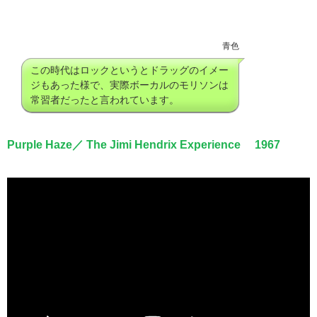
青色
この時代はロックというとドラッグのイメー
ジもあった様で、実際ボーカルのモリソンは
常習者だったと言われています。
Purple Haze／ The Jimi Hendrix Experience 1967