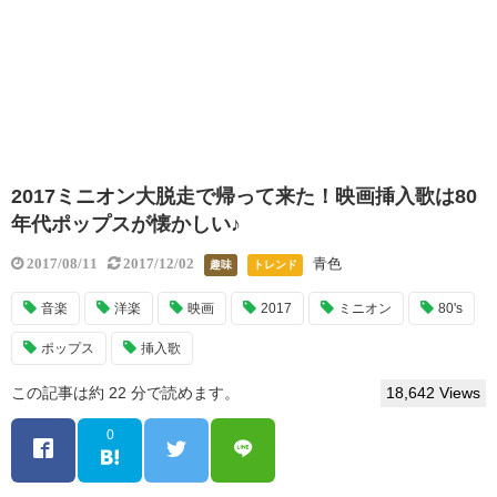
2017ミニオン大脱走で帰って来た！映画挿入歌は80
年代ポップスが懐かしい♪
青色
2017/08/11
2017/12/02
趣味
トレンド
音楽
洋楽
映画
2017
ミニオン
80's
ポップス
挿入歌
この記事は約 22 分で読めます。
18,642 Views
0