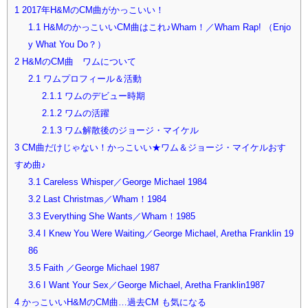
1
2017年H&MのCM曲がかっこいい！
1.1
H&MのかっこいいCM曲はこれ♪Wham！／Wham Rap! （Enjo
y What You Do？）
2
H&MのCM曲 ワムについて
2.1
ワムプロフィール＆活動
2.1.1
ワムのデビュー時期
2.1.2
ワムの活躍
2.1.3
ワム解散後のジョージ・マイケル
3
CM曲だけじゃない！かっこいい★ワム＆ジョージ・マイケルおす
すめ曲♪
3.1
Careless Whisper／George Michael 1984
3.2
Last Christmas／Wham！1984
3.3
Everything She Wants／Wham！1985
3.4
I Knew You Were Waiting／George Michael, Aretha Franklin 19
86
3.5
Faith ／George Michael 1987
3.6
I Want Your Sex／George Michael, Aretha Franklin1987
4
かっこいいH&MのCM曲…過去CM も気になる