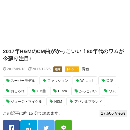
2017年H&MのCM曲がかっこいい！80年代のワムが
今蘇り注目♪
青色
2017/09/18
2017/12/25
趣味
トレンド
スーパーモデル
ファッション
Wham！
音楽
おしゃれ
CM曲
Disco
かっこいい
ワム
ジョージ・マイケル
H&M
アパレルブランド
この記事は約 15 分で読めます。
17,606 Views
0