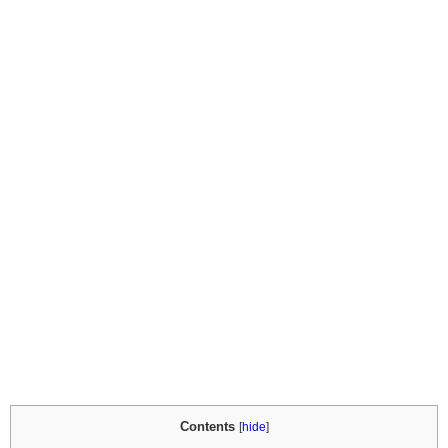
Contents
[
hide
]