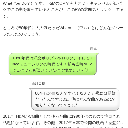
What You Do？）です。H&MのCMでもナオミ・キャンベルが口パ
クでこの曲を歌っているところが、このPVの雰囲気とリンクしてま
す。
ところで80年代に大人気だったWham！（ワム）とはどんなグルー
プだったのでしょう。
青色
1980年代は洋楽ポップスやロック、そしてD
iscoミュージックの時代です！私も当時MTV
でこのワムも聴いていたので懐かしい～♡
西川美穂
80年代の曲なんですね！なんだか私には新鮮
だったんですよね。他にどんな曲があるのか
知りたくなってきました！
2017年H&MがCM曲として使った曲は1980年代のもので注目され、
話題になっています。その他、2017年日本で公開の映画「怪盗グル