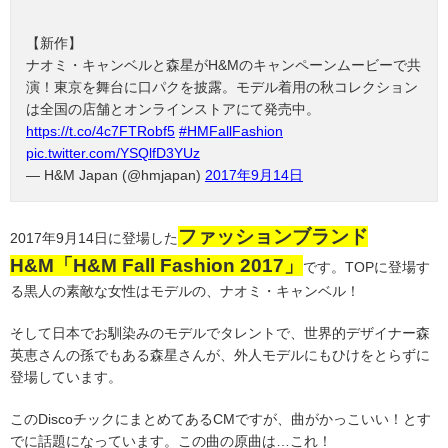
【新作】
ナオミ・キャンベルと森星がH&Mのキャンペーンムービーで共
演！東京を舞台に口パクを披露。モデル着用の秋コレクション
は全国の店舗とオンラインストアにて発売中。
https://t.co/4c7FTRobf5
#HMFallFashion
pic.twitter.com/YSQlfD3YUz
— H&M Japan (@hmjapan)
2017年9月14日
ファッションブランド
2017年9月14日に登場した
H&M「H&M Fall Fashion 2017」
です。TOPに登場す
る黒人の素敵な女性はモデルの、ナオミ・キャンベル！
そして日本でお馴染みのモデルでタレントで、世界的デザイナー森
英恵さんの孫でもある森星さんが、外人モデルにもひけをとらずに
登場しています。
このDiscoチックにまとめてあるCMですが、曲がかっこいい！とす
でに話題になっています。この曲の原曲は…これ！