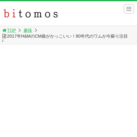
TOP
趣味
2017年H&MのCM曲がかっこいい！80年代のワムが今蘇り注目
♪