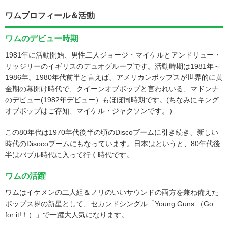
ワムプロフィール＆活動
ワムのデビュー時期
1981年に活動開始、男性二人ジョージ・マイケルとアンドリュー・
リッジリーのイギリスのデュオグループです。活動時期は1981年～
1986年。1980年代前半と言えば、アメリカンポップスが世界的に黄
金期の幕開け時代で、クイーンオブポップと言われいる、マドンナ
のデビュー(1982年デビュー）もほぼ同時期です。(ちなみにキング
オブポップはご存知、マイケル・ジャクソンです。）
この80年代は1970年代後半の頃のDiscoブームに引き続き、新しい
時代のDisocoブームにもなっています。日本はというと、80年代後
半はバブル時代に入って行く時代です。
ワムの活躍
ワムはイケメンの二人組＆ノリのいいサウンドの両方を兼ね備えた
ポップス界の新星として、セカンドシングル「Young Guns （Go
for it!！）」で一躍大人気になります。