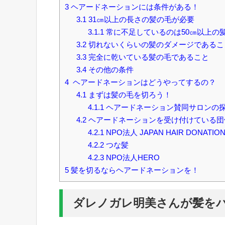
3
ヘアードネーションには条件がある！
3.1
31㎝以上の長さの髪の毛が必要
3.1.1
常に不足しているのは50㎝以上の
3.2
切れないくらいの髪のダメージであるこ
3.3
完全に乾いている髪の毛であること
3.4
その他の条件
4
ヘアードネーションはどうやってするの？
4.1
まずは髪の毛を切ろう！
4.1.1
ヘアードネーション賛同サロンの
4.2
ヘアードネーションを受け付けている団
4.2.1
NPO法人 JAPAN HAIR DONATION
4.2.2
つな髪
4.2.3
NPO法人HERO
5
髪を切るならヘアードネーションを！
ダレノガレ明美さんが髪を