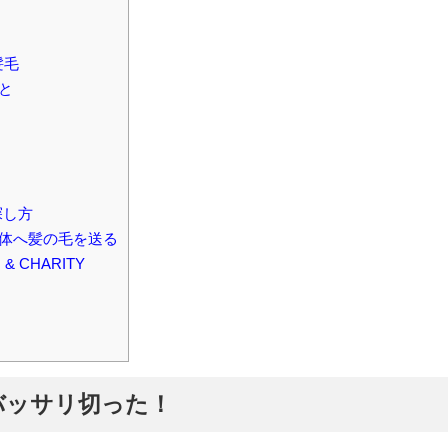
髪毛
と
探し方
体へ髪の毛を送る
 & CHARITY
バッサリ切った！