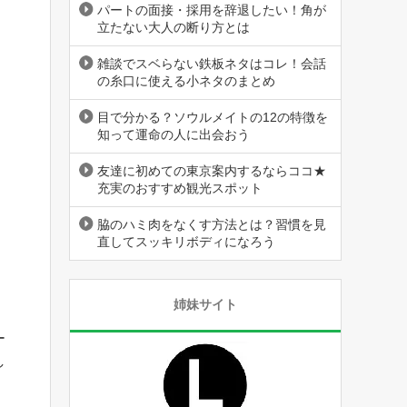
パートの面接・採用を辞退したい！角が
立たない大人の断り方とは
雑談でスベらない鉄板ネタはコレ！会話
の糸口に使える小ネタのまとめ
目で分かる？ソウルメイトの12の特徴を
知って運命の人に出会おう
友達に初めての東京案内するならココ★
充実のおすすめ観光スポット
脇のハミ肉をなくす方法とは？習慣を見
直してスッキリボディになろう
姉妹サイト
ー
し