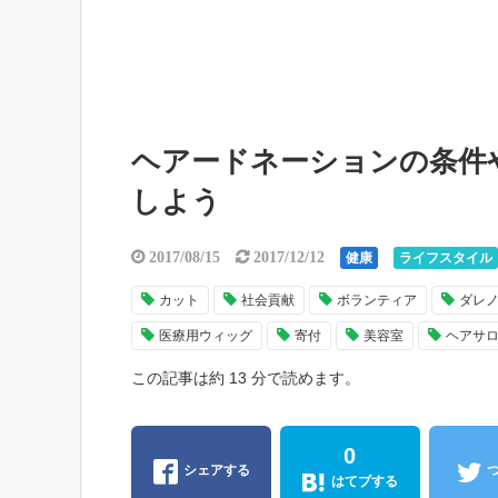
ヘアードネーションの条件
しよう
2017/08/15
2017/12/12
健康
ライフスタイル
カット
社会貢献
ボランティア
ダレ
医療用ウィッグ
寄付
美容室
ヘアサ
この記事は約 13 分で読めます。
0
シェアする
はてブする