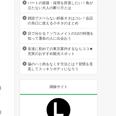
パートの面接・採用を辞退したい！角が
立たない大人の断り方とは
雑談でスベらない鉄板ネタはコレ！会話
の糸口に使える小ネタのまとめ
目で分かる？ソウルメイトの12の特徴を
知って運命の人に出会おう
友達に初めての東京案内するならココ★
充実のおすすめ観光スポット
脇のハミ肉をなくす方法とは？習慣を見
直してスッキリボディになろう
姉妹サイト
は
ん
前