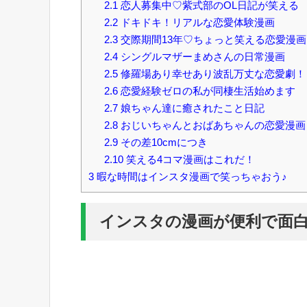
2.1
恋人募集中♡紫式部のOL日記が笑える
2.2
ドキドキ！リアルな恋愛体験漫画
2.3
交際期間13年♡ちょっと笑える恋愛漫画
2.4
シングルマザーまめさんの日常漫画
2.5
修羅場あり幸せあり波乱万丈な恋愛劇！
2.6
恋愛経験ゼロの私が同棲生活始めます
2.7
娘ちゃん達に癒されたこと日記
2.8
おじいちゃんとおばあちゃんの恋愛漫画
2.9
その差10cmにつき
2.10
笑える4コマ漫画はこれだ！
3
暇な時間はインスタ漫画で笑っちゃおう♪
インスタの漫画が便利で面