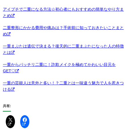
アイプチで二重になる方法☆初心者にもおすすめの簡単なやり方ま
とめ
二重整形にかかる費用や痛みは？手術前に知っておきたいことまと
め
一重まぶたは遺伝で決まる？後天的に二重まぶたになった人の特徴
とは
一重からパッチリ二重に！詐欺メイクを極めてかわいい目元を
GET♡
一重の芸能人は意外と多い！？二重とは一味違う魅力で人を惹きつ
ける
共有: