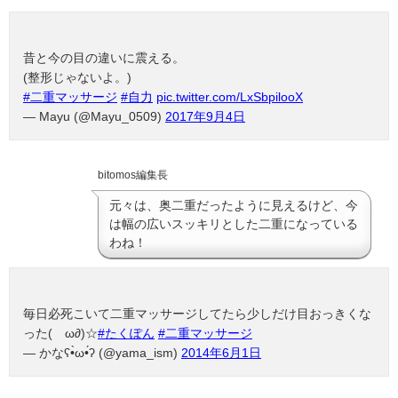
昔と今の目の違いに震える。
(整形じゃないよ。)
#二重マッサージ
#自力
pic.twitter.com/LxSbpilooX
— Mayu (@Mayu_0509)
2017年9月4日
bitomos編集長
元々は、奥二重だったように見えるけど、今
は幅の広いスッキリとした二重になっている
わね！
毎日必死こいて二重マッサージしてたら少しだけ目おっきくな
った(ゝω∂)☆
#たくぽん
#二重マッサージ
— かなʕ•̀ω•́ʔ (@yama_ism)
2014年6月1日