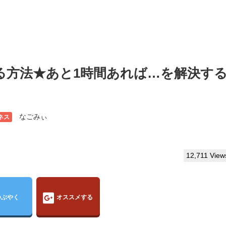
る方法★あと1時間あれば…を解決す
なごみぃ
ネス
12,711 View
つぶやく
オススメする