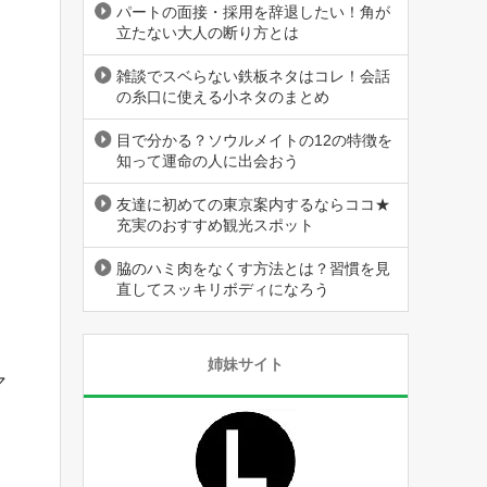
パートの面接・採用を辞退したい！角が
立たない大人の断り方とは
雑談でスベらない鉄板ネタはコレ！会話
の糸口に使える小ネタのまとめ
目で分かる？ソウルメイトの12の特徴を
知って運命の人に出会おう
友達に初めての東京案内するならココ★
充実のおすすめ観光スポット
脇のハミ肉をなくす方法とは？習慣を見
直してスッキリボディになろう
姉妹サイト
マ
ス