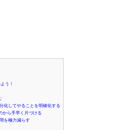
めよう！
む
分化してやることを明確化する
のから手早く片づける
間を極力減らす