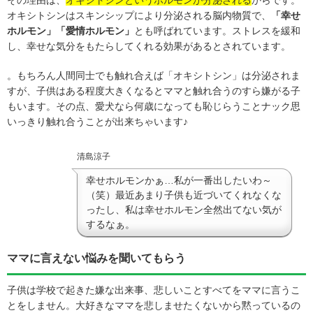
オキシトシンはスキンシップにより分泌される脳内物質で、
「幸せ
ホルモン」「愛情ホルモン」
とも呼ばれています。ストレスを緩和
し、幸せな気分をもたらしてくれる効果があるとされています。
。もちろん人間同士でも触れ合えば「オキシトシン」は分泌されま
すが、子供はある程度大きくなるとママと触れ合うのすら嫌がる子
もいます。その点、愛犬なら何歳になっても恥じらうことナック思
いっきり触れ合うことが出来ちゃいます♪
清島涼子
幸せホルモンかぁ…私が一番出したいわ～
（笑）最近あまり子供も近づいてくれなくな
ったし、私は幸せホルモン全然出てない気が
するなぁ。
ママに言えない悩みを聞いてもらう
子供は学校で起きた嫌な出来事、悲しいことすべてをママに言うこ
とをしません。大好きなママを悲しませたくないから黙っているの