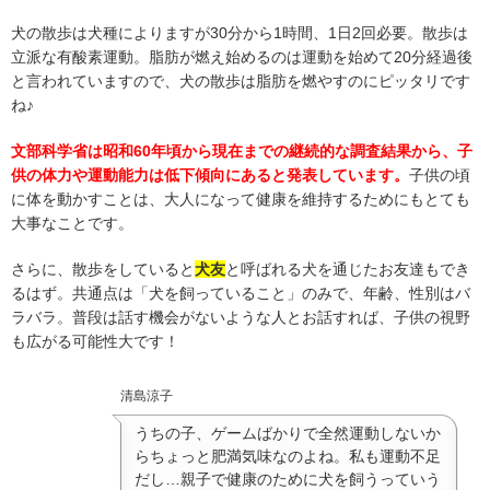
犬の散歩は犬種によりますが30分から1時間、1日2回必要。散歩は
立派な有酸素運動。脂肪が燃え始めるのは運動を始めて20分経過後
と言われていますので、犬の散歩は脂肪を燃やすのにピッタリです
ね♪
文部科学省は昭和60年頃から現在までの継続的な調査結果から、子
供の体力や運動能力は低下傾向にあると発表しています。
子供の頃
に体を動かすことは、大人になって健康を維持するためにもとても
大事なことです。
さらに、散歩をしていると
犬友
と呼ばれる犬を通じたお友達もでき
るはず。共通点は「犬を飼っていること」のみで、年齢、性別はバ
ラバラ。普段は話す機会がないような人とお話すれば、子供の視野
も広がる可能性大です！
清島涼子
うちの子、ゲームばかりで全然運動しないか
らちょっと肥満気味なのよね。私も運動不足
だし…親子で健康のために犬を飼うっていう