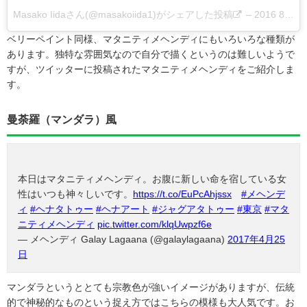
Masako Iidaさん(@masakoiida1)がシェアした投稿
–
2016 8月 5 1:41午前 PDT
ベリーペイント同様、マタニティメヘンディにもいろいろな種類が
あります。独特な雰囲気なので自分で描くというのは難しいようで
すが、ツイッターに投稿されたマタニティメヘンディをご紹介しま
す。
曼荼羅（マンダラ）風
本日はマタニティメヘンディ。お腹に新しい命を宿している女
性はいつも神々しいです。
https://t.co/EuPcAhjssx
#メヘンデ
ィ
#ヘナタトゥー
#ヘナアート
#ジャグアタトゥー
#東京
#マタ
ニティメヘンディ
pic.twitter.com/klqUwpzf6e
— メヘンディ Galay Lagaana (@galaylagaana)
2017年4月25
日
マンダラというととても宗教色が強いイメージがありますが、伝統
的で神秘的なものという捉え方ではこちらの模様も大人気です。お