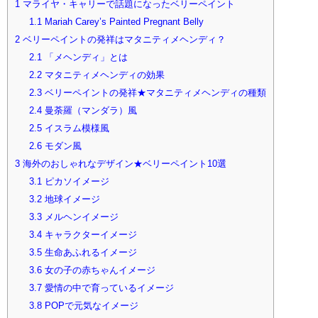
1
マライヤ・キャリーで話題になったベリーペイント
1.1
Mariah Carey’s Painted Pregnant Belly
2
ベリーペイントの発祥はマタニティメヘンディ？
2.1
「メヘンディ」とは
2.2
マタニティメヘンディの効果
2.3
ベリーペイントの発祥★マタニティメヘンディの種類
2.4
曼荼羅（マンダラ）風
2.5
イスラム模様風
2.6
モダン風
3
海外のおしゃれなデザイン★ベリーペイント10選
3.1
ピカソイメージ
3.2
地球イメージ
3.3
メルヘンイメージ
3.4
キャラクターイメージ
3.5
生命あふれるイメージ
3.6
女の子の赤ちゃんイメージ
3.7
愛情の中で育っているイメージ
3.8
POPで元気なイメージ