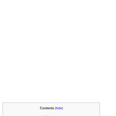
Contents
[
hide
]