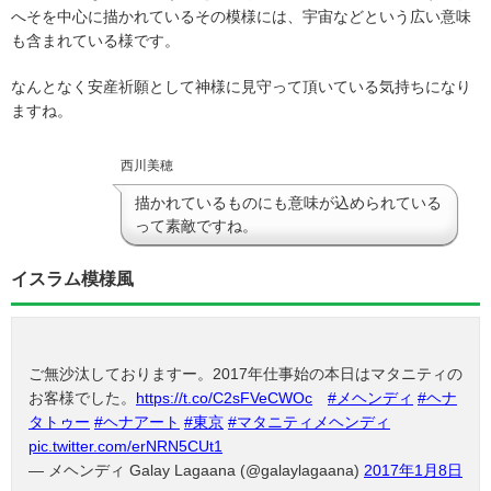
へそを中心に描かれているその模様には、宇宙などという広い意味
も含まれている様です。
なんとなく安産祈願として神様に見守って頂いている気持ちになり
ますね。
西川美穂
描かれているものにも意味が込められている
って素敵ですね。
イスラム模様風
ご無沙汰しておりますー。2017年仕事始の本日はマタニティの
お客様でした。
https://t.co/C2sFVeCWOc
#メヘンディ
#ヘナ
タトゥー
#ヘナアート
#東京
#マタニティメヘンディ
pic.twitter.com/erNRN5CUt1
— メヘンディ Galay Lagaana (@galaylagaana)
2017年1月8日