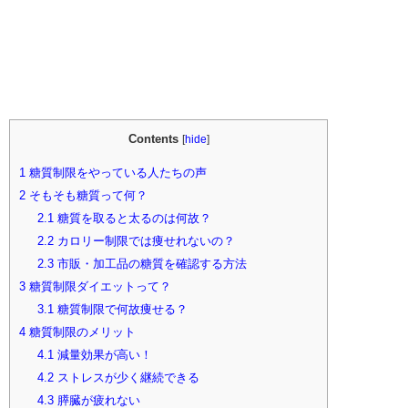
Contents
[
hide
]
1
糖質制限をやっている人たちの声
2
そもそも糖質って何？
2.1
糖質を取ると太るのは何故？
2.2
カロリー制限では痩せれないの？
2.3
市販・加工品の糖質を確認する方法
3
糖質制限ダイエットって？
3.1
糖質制限で何故痩せる？
4
糖質制限のメリット
4.1
減量効果が高い！
4.2
ストレスが少く継続できる
4.3
膵臓が疲れない