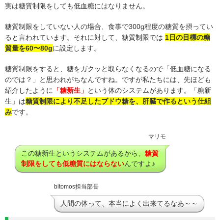
実は糖質制限をしても低血糖にはなりません。
糖質制限をしていない人の場合、食事で300g程度の糖質を摂ってい
ると言われています。それに対して、糖質制限では
1日の目標の糖
質量を60〜80g
に設定します。
糖質制限をすると、糖をガクッと取らなくなるので「低血糖になる
のでは？」と思われがちなんですね。ですが私たちには、先ほども
紹介したように
「糖新生」
という体のシステムがあります。「糖新
生」は
糖質制限により不足したブドウ糖を、肝臓で作るという仕組
み
です。
マリモ
この糖新生というシステムがあるから、
糖質
制限をしても低糖質にはならない
んですよ♪
bitomos担当部長
人間の体って、本当によく出来てるなあ～～