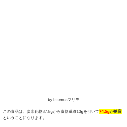
by bitomosマリモ
この食品は、炭水化物87.5gから食物繊維13gを引いて
74.5g
が糖質
ということになります。