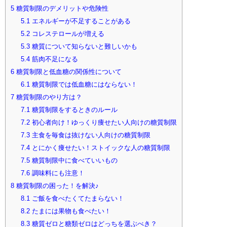
5
糖質制限のデメリットや危険性
5.1
エネルギーが不足することがある
5.2
コレステロールが増える
5.3
糖質について知らないと難しいかも
5.4
筋肉不足になる
6
糖質制限と低血糖の関係性について
6.1
糖質制限では低血糖にはならない！
7
糖質制限のやり方は？
7.1
糖質制限をするときのルール
7.2
初心者向け！ゆっくり痩せたい人向けの糖質制限
7.3
主食を毎食は抜けない人向けの糖質制限
7.4
とにかく痩せたい！ストイックな人の糖質制限
7.5
糖質制限中に食べていいもの
7.6
調味料にも注意！
8
糖質制限の困った！を解決♪
8.1
ご飯を食べたくてたまらない！
8.2
たまには果物も食べたい！
8.3
糖質ゼロと糖類ゼロはどっちを選ぶべき？