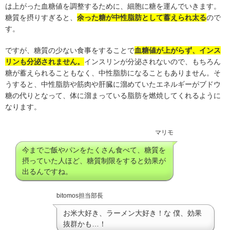
は上がった血糖値を調整するために、細胞に糖を運んでいきます。
糖質を摂りすぎると、
余った糖が中性脂肪として蓄えられ太る
ので
す。
ですが、糖質の少ない食事をすることで
血糖値が上がらず、インス
リンも分泌されません。
インスリンが分泌されないので、もちろん
糖が蓄えられることもなく、中性脂肪になることもありません。そ
うすると、中性脂肪や筋肉や肝臓に溜めていたエネルギーがブドウ
糖の代りとなって、体に溜まっている脂肪を燃焼してくれるように
なります。
マリモ
今までご飯やパンをたくさん食べて、糖質を
摂っていた人ほど、糖質制限をすると効果が
出るんですね。
bitomos担当部長
お米大好き、ラーメン大好き！な 僕、効果
抜群かも…！