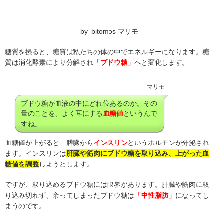
by bitomos マリモ
糖質を摂ると、糖質は私たちの体の中でエネルギーになります。糖
質は消化酵素により分解され
「ブドウ糖」
へと変化します。
マリモ
ブドウ糖が血液の中にどれ位あるのか。その
量のことを、よく耳にする
血糖値
というんで
すね。
血糖値が上がると、膵臓から
インスリン
というホルモンが分泌され
ます。インスリンは
肝臓や筋肉にブドウ糖を取り込み、上がった血
糖値を調整
しようとします。
ですが、取り込めるブドウ糖には限界があります。肝臓や筋肉に取
り込み切れず、余ってしまったブドウ糖は
「中性脂肪」
になってし
まうのです。