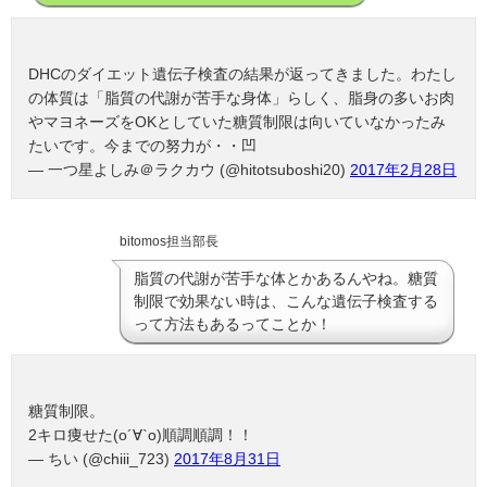
DHCのダイエット遺伝子検査の結果が返ってきました。わたし
の体質は「脂質の代謝が苦手な身体」らしく、脂身の多いお肉
やマヨネーズをOKとしていた糖質制限は向いていなかったみ
たいです。今までの努力が・・凹
— 一つ星よしみ＠ラクカウ (@hitotsuboshi20)
2017年2月28日
bitomos担当部長
脂質の代謝が苦手な体とかあるんやね。糖質
制限で効果ない時は、こんな遺伝子検査する
って方法もあるってことか！
糖質制限。
2キロ痩せた(о´∀`о)順調順調！！
— ちい (@chiii_723)
2017年8月31日