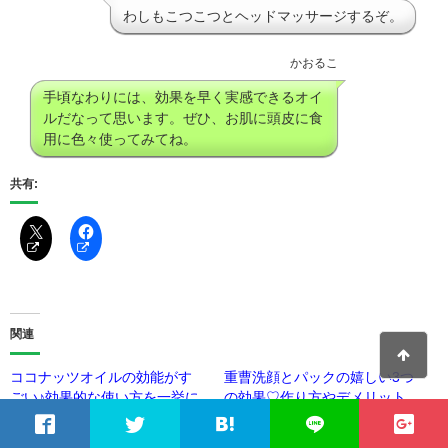
わしもこつこつとヘッドマッサージするぞ。
かおるこ
手頃なわりには、効果を早く実感できるオイ
ルだなって思います。ぜひ、お肌に頭皮に食
用に色々使ってみてね。
共有:
関連
ココナッツオイルの効能がす
重曹洗顔とパックの嬉しい3つ
ごい♪効果的な使い方を一挙に
の効果♡作り方やデメリット
ご紹介
も徹底解説
2016年8月30日
2017年5月23日