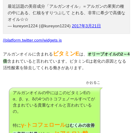
最近話題の美容成分「アルガンオイル」＝アルガンの果実の種
の中にある、仁核をすりつぶして とれる、非常に希少で高価な
オイル☆☆
— kureyon1224 (@kureyon1224)
2017年3月21日
//platform.twitter.com/widgets.js
ビタミンE
アルガンオイルに含まれる
は、
オリーブオイルの2～4
倍
含まれていると言われています。ビタミンEは老化の原因となる
活性酸素を除去してくれる働きがあります。
かおるこ
アルガンオイルの中にはこのビタミンEの
α、β、γ、δの4つのトコフェノールすべてが
含まれている貴重なオイルと言われている
の。
γ-トコフェロール
特に
は
むくみの改善