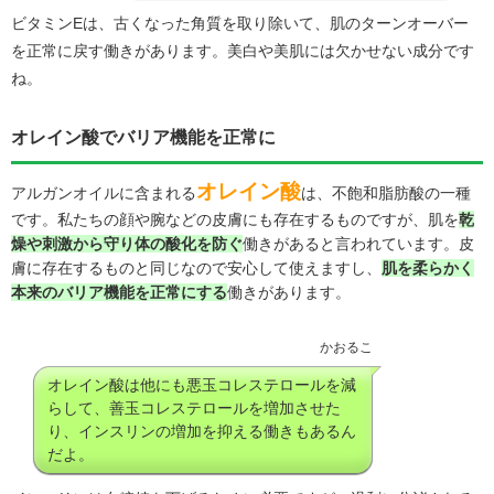
ビタミンEは、古くなった角質を取り除いて、肌のターンオーバー
を正常に戻す働きがあります。美白や美肌には欠かせない成分です
ね。
オレイン酸でバリア機能を正常に
オレイン酸
アルガンオイルに含まれる
は、不飽和脂肪酸の一種
です。私たちの顔や腕などの皮膚にも存在するものですが、肌を
乾
燥や刺激から守り体の酸化を防ぐ
働きがあると言われています。皮
膚に存在するものと同じなので安心して使えますし、
肌を柔らかく
本来のバリア機能を正常にする
働きがあります。
かおるこ
オレイン酸は他にも悪玉コレステロールを減
らして、善玉コレステロールを増加させた
り、インスリンの増加を抑える働きもあるん
だよ。