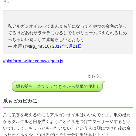
す。
私アルガンオイルってまんま名前になってるやつの金色の使っ
てるけどあれサラサラになるしでもボリューム抑えられるしめ
っちゃいい匂いして素晴らしいとおもう
— 水戸 (@tlrg_mt310)
2017年3月21日
//platform.twitter.com/widgets.js
かおるこ
顔も髪も一本でケアできるから簡単で便利♪
爪もピカピカに
爪に栄養を与えるのにもアルガンオイルはいいんですよ。爪の根元
からクルクルと円を描くようにオイルをつけてマッサージするとい
いでしょう。ちょっともったいない、という人は顔につけた後の余
ったオイルを少しつけるだけでも十分効果はありますよ。