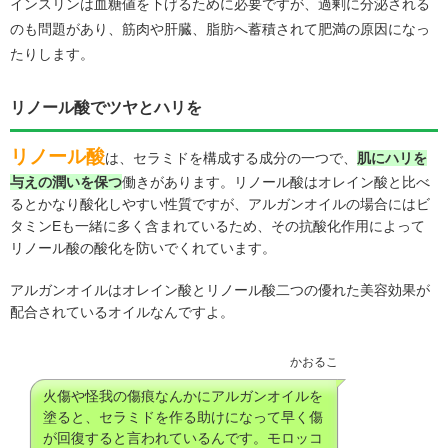
インスリンは血糖値を下げるために必要ですが、過剰に分泌される
のも問題があり、筋肉や肝臓、脂肪へ蓄積されて肥満の原因になっ
たりします。
リノール酸でツヤとハリを
リノール酸
は、セラミドを構成する成分の一つで、
肌にハリを
与えの潤いを保つ
働きがあります。リノール酸はオレイン酸と比べ
るとかなり酸化しやすい性質ですが、アルガンオイルの場合にはビ
タミンEも一緒に多く含まれているため、その抗酸化作用によって
リノール酸の酸化を防いでくれています。
アルガンオイルはオレイン酸とリノール酸二つの優れた美容効果が
配合されているオイルなんですよ。
かおるこ
火傷や怪我の傷痕なんかにアルガンオイルを
塗ると、セラミドを作る助けになって早く傷
が回復すると言われているんです。モロッコ