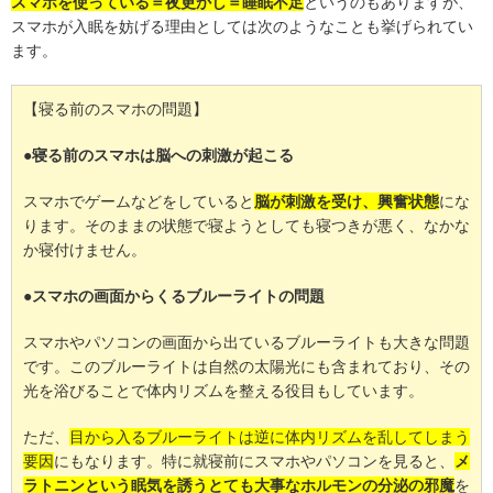
スマホを使っている＝夜更かし＝睡眠不足
というのもありますが、
スマホが入眠を妨げる理由としては次のようなことも挙げられてい
ます。
【寝る前のスマホの問題】
●
寝る前のスマホは脳への刺激が起こる
スマホでゲームなどをしていると
脳が刺激を受け、興奮状態
にな
ります。そのままの状態で寝ようとしても寝つきが悪く、なかな
か寝付けません。
●
スマホの画面からくるブルーライトの問題
スマホやパソコンの画面から出ているブルーライトも大きな問題
です。このブルーライトは自然の太陽光にも含まれており、その
光を浴びることで体内リズムを整える役目もしています。
ただ、
目から入るブルーライトは逆に体内リズムを乱してしまう
要因
にもなります。特に就寝前にスマホやパソコンを見ると、
メ
ラトニンという眠気を誘うとても大事なホルモンの分泌の邪魔
を