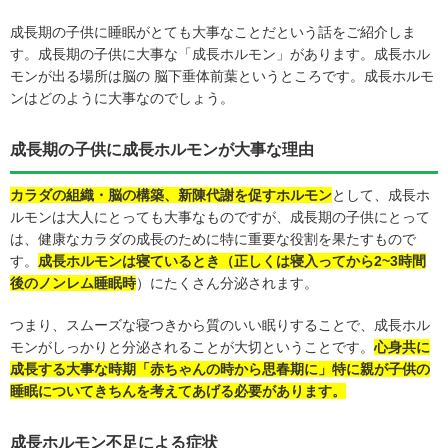
成長期の子供に睡眠がとても大事なことだという話をご紹介しま
す。成長期の子供に大事な「成長ホルモン」があります。成長ホル
モンが出る場所は脳の 脳下垂体前葉というところです。成長ホルモ
ンはどのように大事なのでしょう。
成長期の子供に成長ホルモンが大事な理由
カラダの組織・脳の構築、新陳代謝を促すホルモン
として、成長ホ
ルモンは大人にとっても大事なものですが、成長期の子供にとって
は、健康なカラダの成長のために特に重要な役割を果たすもので
す。
成長ホルモンは寝ているとき（正しくは寝入ってから2~3時間
後のノンレム睡眠時
）にたくさん分泌されます。
つまり、スムーズな寝つきから質のいい眠りすることで、成長ホル
モンがしっかりと分泌されることが大切ということです。
心身共に
成長する大事な時期「赤ちゃんの時から思春期に」特に親が子供の
睡眠についてきちんを考えてあげる必要があります。
成長ホルモン不足による症状