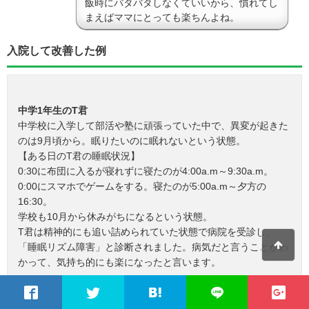
飯時にバタバタしなくていいから、慣れてし
まえばママにとっても楽ちんよね。
入院して改善した例
中学1年生のT君
中学校に入学して部活や塾に頑張っていた中で、異変が起きた
のは9月頃から。眠りたいのに眠れないという状態。
【ある日のT君の睡眠状況】
0:30に布団に入るが寝れずに寝たのが4:00a.m～9:30a.m。
0:00にスマホでゲームをする。寝たのが5:00a.m～夕方の
16:30。
学校も10月から休みがちになるという状態。
T君は精神的にも追い詰められていた状態で病院を受診し、
「睡眠リズム障害」と診断されました。病気だと言うことがわ
かって、気持ち的にも楽になったと言います。