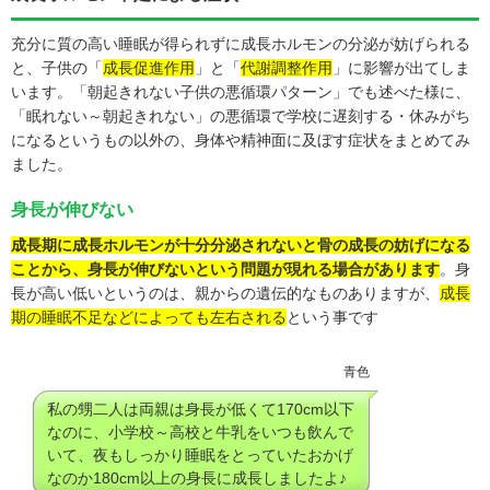
充分に質の高い睡眠が得られずに成長ホルモンの分泌が妨げられる
と、子供の「
成長促進作用
」と「
代謝調整作用
」に影響が出てしま
います。「朝起きれない子供の悪循環パターン」でも述べた様に、
「眠れない～朝起きれない」の悪循環で学校に遅刻する・休みがち
になるというもの以外の、身体や精神面に及ぼす症状をまとめてみ
ました。
身長が伸びない
成長期に成長ホルモンが十分分泌されないと骨の成長の妨げになる
ことから、身長が伸びないという問題が現れる場合があります
。身
長が高い低いというのは、親からの遺伝的なものありますが、
成長
期の睡眠不足などによっても左右される
という事です
青色
私の甥二人は両親は身長が低くて170cm以下
なのに、小学校～高校と牛乳をいつも飲んで
いて、夜もしっかり睡眠をとっていたおかげ
なのか180cm以上の身長に成長しましたよ♪