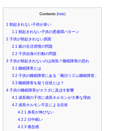
Contents
[
hide
]
1
朝起きれない子供が多い
1.1
朝起きれない子供の悪循環パターン
2
子供が朝起きれない原因
2.1
親の生活習慣の問題
2.2
子供自身の行動の問題
3
子供が朝起きれないのは病気？睡眠障害の恐れ
3.1
睡眠障害とは
3.2
子供の睡眠障害にある「概日リズム睡眠障害」
3.3
睡眠障害を疑う症状とは？
4
子供の睡眠障害がカラダに及ぼす影響
4.1
成長期の子供に成長ホルモンが大事な理由
4.2
成長ホルモン不足による症状
4.2.1
身長が伸びない
4.2.2
日中眠い
4.2.3
倦怠感