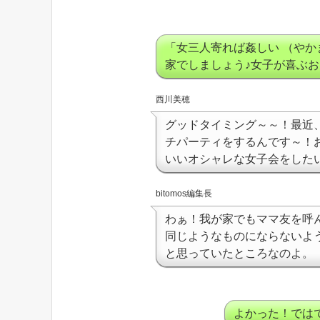
「女三人寄れば姦しい （や
家でしましょう♪女子が喜ぶお
西川美穂
グッドタイミング～～！最近
チパーティをするんです～！
いいオシャレな女子会をした
bitomos編集長
わぁ！我が家でもママ友を呼
同じようなものにならないよ
と思っていたところなのよ。
よかった！では