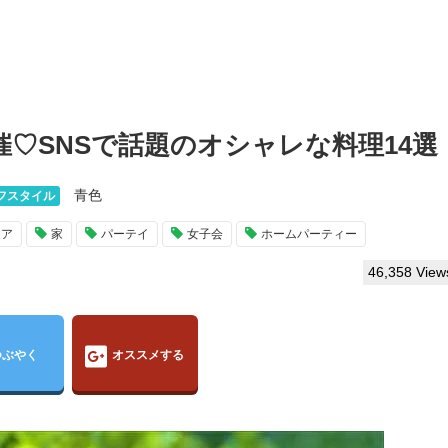
♡SNSで話題のオシャレな料理14選
青色
フスタイル
リア
家
パーテイ
女子会
ホームパーティー
46,358 View
つぶやく
オススメする