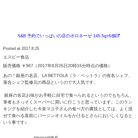
S&B 予約でいっぱいの店のボロネーゼ 145.5g×5個
Posted at 2017.8.25
エスビー食品
販売価格 ￥967（2017年8月25日20時15分時点の価格）
あの！銀座の名店、LA BETTOLA（ラ・ベットラ）の有名シェフ、
落合シェフ監修元の商品というので大人気です。
銀座の名店お味がお手軽に自宅で食べられるというのでもちろん、
筆者もさっそくスーパーに買いに行こうと思っています。このラン
キングを紹介した今泉マユ子さんの食べ方の裏技としては、よく混
ぜて食べる直前にバージンオイルをかけるとさらにおいしくなると
いう事です♪
bitomos編集長