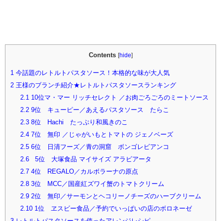
Contents
[
hide
]
1
今話題のレトルトパスタソース！本格的な味が大人気
2
王様のブランチ紹介★レトルトパスタソースランキング
2.1
10位マ・マー リッチセレクト ／お肉ごろごろのミートソース
2.2
9位 キューピー／あえるパスタソース たらこ
2.3
8位 Hachi たっぷり和風きのこ
2.4
7位 無印 ／じゃがいもとトマトの ジェノベーズ
2.5
6位 日清フーズ／青の洞窟 ボンゴレビアンコ
2.6
5位 大塚食品 マイサイズ アラビアータ
2.7
4位 REGALO／カルボラーナの原点
2.8
3位 MCC／国産紅ズワイ蟹のトマトクリーム
2.9
2位 無印／サーモンとヘコリーノチーズのハーブクリーム
2.10
1位 ヱスビー食品／予約でいっぱいの店のボロネーゼ
3
レトルトパスタソースを使ったアレンジレシピ