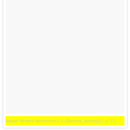
flatlays /flowers /adventuresさん(@emma_lauren)がシェアした投稿