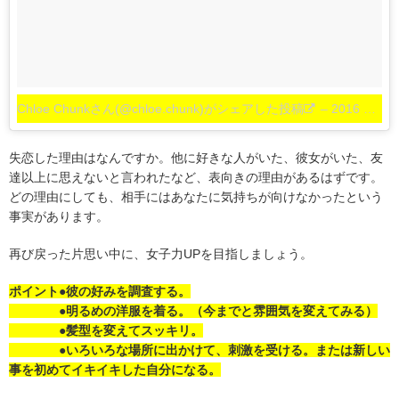
Chloe Chunkさん(@chloe.chunk)がシェアした投稿
–
2016 8月 23 9:59午後 PDT
失恋した理由はなんですか。他に好きな人がいた、彼女がいた、友
達以上に思えないと言われたなど、表向きの理由があるはずです。
どの理由にしても、相手にはあなたに気持ちが向けなかったという
事実があります。
再び戻った片思い中に、女子力UPを目指しましょう。
ポイント●彼の好みを調査する。
●明るめの洋服を着る。（今までと雰囲気を変えてみる）
●髪型を変えてスッキリ。
●いろいろな場所に出かけて、刺激を受ける。または新しい
事を初めてイキイキした自分になる。