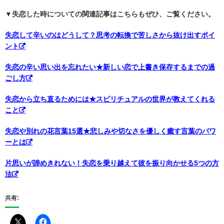
▼失恋した時についての関連記事はこちらもぜひ、ご覧ください。
失恋して辛いのはどうして？思考の転換で苦しさから抜け出すポイ
ント
失恋の辛い思い出を忘れたい★新しい恋で上書き保存するまでの過
ごし方
失恋から立ち直るためには★スピリチュアルの世界が教えてくれる
こと
失恋や別れの花言葉15選★悲しみや切なさを優しく癒す言葉のパワ
ーとは
片思いが諦めきれない！失恋を乗り越えて彼を振り向かせる5つの方
法
共有: