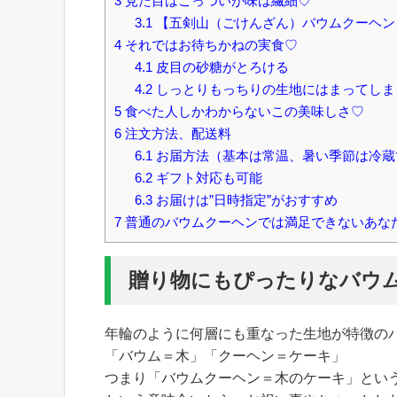
3
見た目はごっついが味は繊細♡
3.1
【五剣山（ごけんざん）バウムクーヘン
4
それではお待ちかねの実食♡
4.1
皮目の砂糖がとろける
4.2
しっとりもっちりの生地にはまってしま
5
食べた人しかわからないこの美味しさ♡
6
注文方法、配送料
6.1
お届方法（基本は常温、暑い季節は冷蔵
6.2
ギフト対応も可能
6.3
お届けは”日時指定”がおすすめ
7
普通のバウムクーヘンでは満足できないあな
贈り物にもぴったりなバウ
年輪のように何層にも重なった生地が特徴の
「バウム＝木」「クーヘン＝ケーキ」
つまり「バウムクーヘン＝木のケーキ」とい