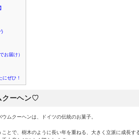
】
う
でお届け）
たにぜひ！
ムクーヘン♡
バウムクーヘンは、ドイツの伝統のお菓子。
うことで、樹木のように長い年を重ねる、大きく立派に成長す