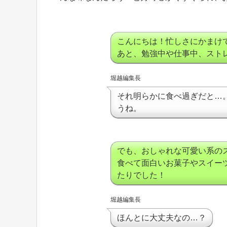
こんにちは！忙しさにかまけて
あと、勉強中や仕事中、スト
堀越編集長
それ明らかに食べ過ぎだと…
うね。
でも、おしゃれな可愛い系の
食べて面白いお菓子やスイー
たりでした！
堀越編集長
ほんとに大丈夫なの…？