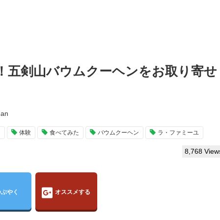
！五剣山バウムクーヘンをお取り寄せ
man
メ
体験
食べてみた
バウムクーヘン
ラ・ファミーユ
8,768 View
つぶやく
オススメする