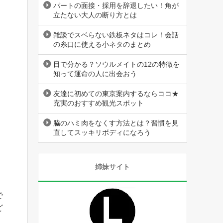
パートの面接・採用を辞退したい！角が
立たない大人の断り方とは
雑談でスベらない鉄板ネタはコレ！会話
の糸口に使える小ネタのまとめ
目で分かる？ソウルメイトの12の特徴を
知って運命の人に出会おう
友達に初めての東京案内するならココ★
充実のおすすめ観光スポット
脇のハミ肉をなくす方法とは？習慣を見
直してスッキリボディになろう
姉妹サイト
で
ど