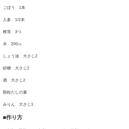
ごぼう 1本
人参 1/2本
椎茸 3つ
水 200㏄
しょう油 大さじ2
砂糖 大さじ2
酒 大さじ2
顆粒だしの素
みりん 大さじ1
■作り方