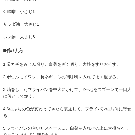
◇味噌 小さじ1
サラダ油 大さじ1
ポン酢 大さじ3
■作り方
1.長ネギをみじん切り、白菜をざく切り、大根をすりおろす。
2.ボウルにイワシ、長ネギ、◇の調味料を入れてよく混ぜる。
3.油をしいたフライパンを中火にかけて、2生地をスプーンで一口大
に落として焼く。
4.3のふちの色が変わってきたら裏返して、フライパンの片側に寄せ
る。
5.フライパンの空いたスペースに、白菜を入れその上に大根おろし
を汁ごと入れポン酢をかける。