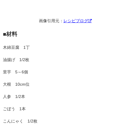
画像引用元：
レシピブログ
■材料
木綿豆腐 1丁
油揚げ 1/2枚
里芋 5～6個
大根 10cm位
人参 1/2本
ごぼう 1本
こんにゃく 1/2枚