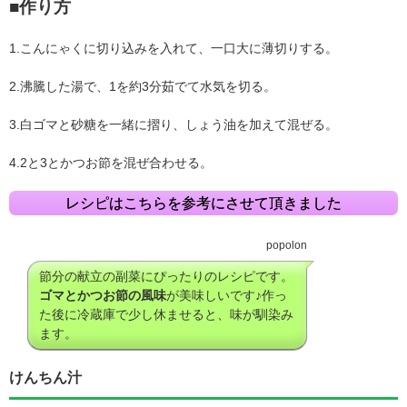
■作り方
1.こんにゃくに切り込みを入れて、一口大に薄切りする。
2.沸騰した湯で、1を約3分茹でて水気を切る。
3.白ゴマと砂糖を一緒に摺り、しょう油を加えて混ぜる。
4.2と3とかつお節を混ぜ合わせる。
レシピはこちらを参考にさせて頂きました
popolon
節分の献立の副菜にぴったりのレシピです。
ゴマとかつお節の風味
が美味しいです♪作っ
た後に冷蔵庫で少し休ませると、味が馴染み
ます。
けんちん汁