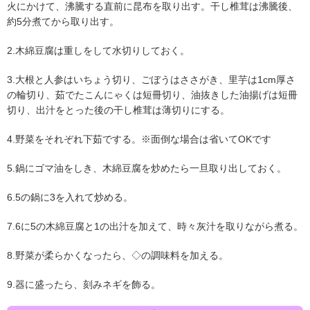
火にかけて、沸騰する直前に昆布を取り出す。干し椎茸は沸騰後、
約5分煮てから取り出す。
2.木綿豆腐は重しをして水切りしておく。
3.大根と人参はいちょう切り、ごぼうはささがき、里芋は1cm厚さ
の輪切り、茹でたこんにゃくは短冊切り、油抜きした油揚げは短冊
切り、出汁をとった後の干し椎茸は薄切りにする。
4.野菜をそれぞれ下茹でする。※面倒な場合は省いてOKです
5.鍋にゴマ油をしき、木綿豆腐を炒めたら一旦取り出しておく。
6.5の鍋に3を入れて炒める。
7.6に5の木綿豆腐と1の出汁を加えて、時々灰汁を取りながら煮る。
8.野菜が柔らかくなったら、◇の調味料を加える。
9.器に盛ったら、刻みネギを飾る。