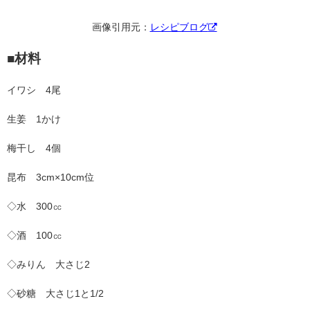
画像引用元：
レシピブログ
■材料
イワシ 4尾
生姜 1かけ
梅干し 4個
昆布 3cm×10cm位
◇水 300㏄
◇酒 100㏄
◇みりん 大さじ2
◇砂糖 大さじ1と1/2