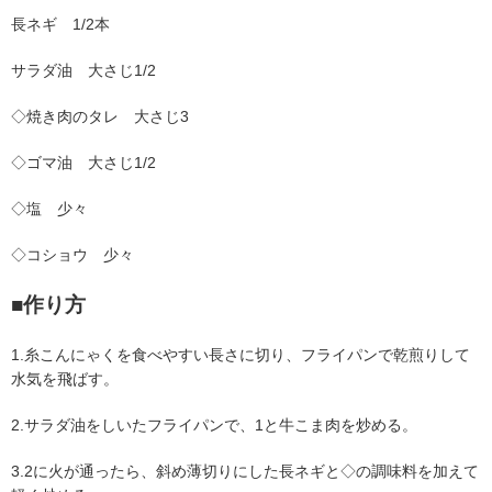
長ネギ 1/2本
サラダ油 大さじ1/2
◇焼き肉のタレ 大さじ3
◇ゴマ油 大さじ1/2
◇塩 少々
◇コショウ 少々
■作り方
1.糸こんにゃくを食べやすい長さに切り、フライパンで乾煎りして
水気を飛ばす。
2.サラダ油をしいたフライパンで、1と牛こま肉を炒める。
3.2に火が通ったら、斜め薄切りにした長ネギと◇の調味料を加えて