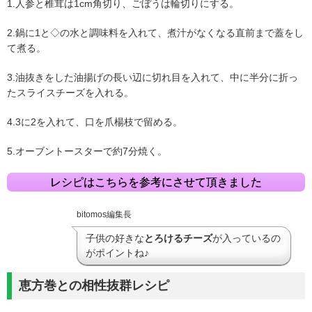
1.人参と椎茸は1cm角切り、ごぼうは輪切りにする。
2.鍋に1と◇の水と調味料を入れて、煮汁がなくなる直前まで蓋をし
て煮る。
3.油抜きをした油揚げの長い辺に切れ目を入れて、中に半分に折っ
たスライスチーズを入れる。
4.3に2を入れて、口を爪楊枝で留める。
5.オーブントースターで約7分焼く。
レシピはこちらを参考にさせて頂きました
bitomos編集長
子供の好きな
とろけるチーズ
が入っているの
がポイントね♪
恵方巻との相性抜群レシピ