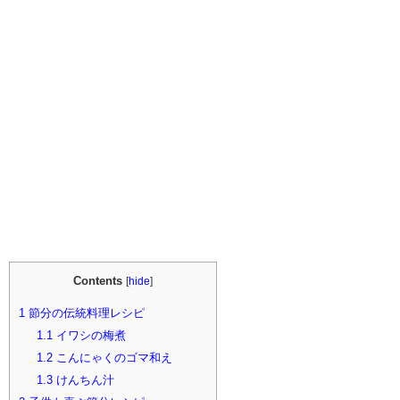
Contents
[
hide
]
1
節分の伝統料理レシピ
1.1
イワシの梅煮
1.2
こんにゃくのゴマ和え
1.3
けんちん汁