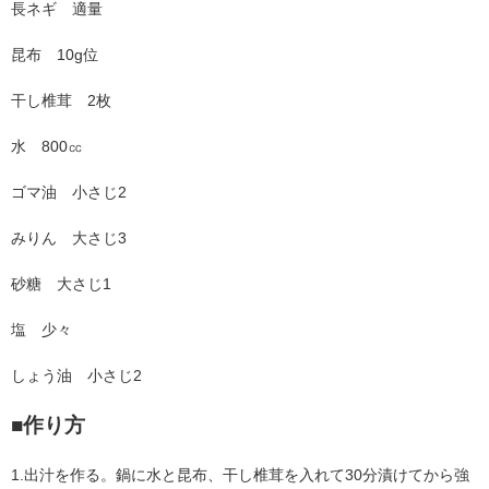
長ネギ 適量
昆布 10g位
干し椎茸 2枚
水 800㏄
ゴマ油 小さじ2
みりん 大さじ3
砂糖 大さじ1
塩 少々
しょう油 小さじ2
■作り方
1.出汁を作る。鍋に水と昆布、干し椎茸を入れて30分漬けてから強