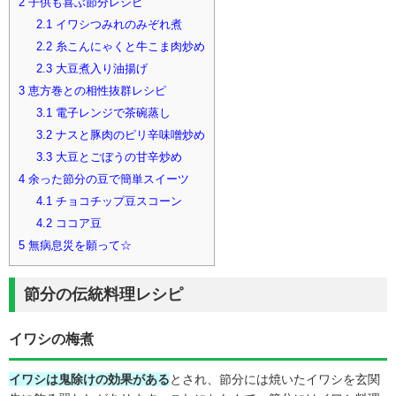
2
子供も喜ぶ節分レシピ
2.1
イワシつみれのみぞれ煮
2.2
糸こんにゃくと牛こま肉炒め
2.3
大豆煮入り油揚げ
3
恵方巻との相性抜群レシピ
3.1
電子レンジで茶碗蒸し
3.2
ナスと豚肉のピリ辛味噌炒め
3.3
大豆とごぼうの甘辛炒め
4
余った節分の豆で簡単スイーツ
4.1
チョコチップ豆スコーン
4.2
ココア豆
5
無病息災を願って☆
節分の伝統料理レシピ
イワシの梅煮
イワシは鬼除けの効果がある
とされ、節分には焼いたイワシを玄関