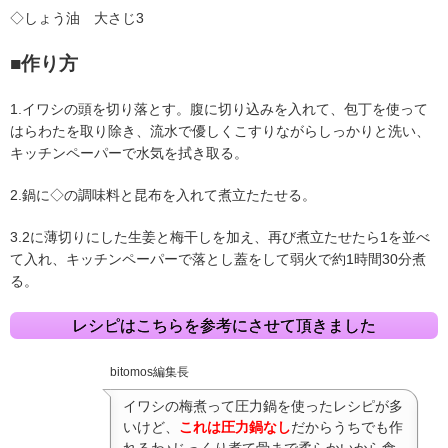
◇しょう油 大さじ3
■作り方
1.イワシの頭を切り落とす。腹に切り込みを入れて、包丁を使って
はらわたを取り除き、流水で優しくこすりながらしっかりと洗い、
キッチンペーパーで水気を拭き取る。
2.鍋に◇の調味料と昆布を入れて煮立たたせる。
3.2に薄切りにした生姜と梅干しを加え、再び煮立たせたら1を並べ
て入れ、キッチンペーパーで落とし蓋をして弱火で約1時間30分煮
る。
レシピはこちらを参考にさせて頂きました
bitomos編集長
イワシの梅煮って圧力鍋を使ったレシピが多
いけど、
これは圧力鍋なし
だからうちでも作