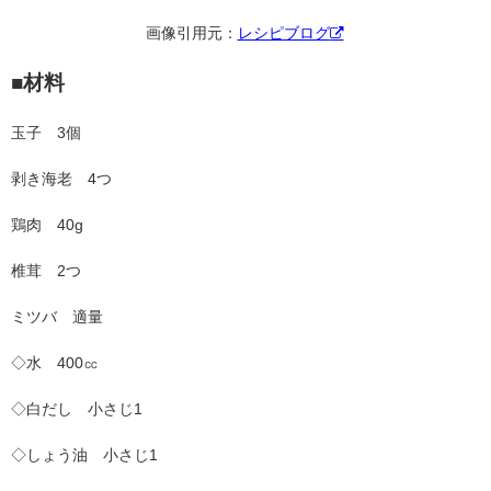
画像引用元：
レシピブログ
■材料
玉子 3個
剥き海老 4つ
鶏肉 40g
椎茸 2つ
ミツバ 適量
◇水 400㏄
◇白だし 小さじ1
◇しょう油 小さじ1