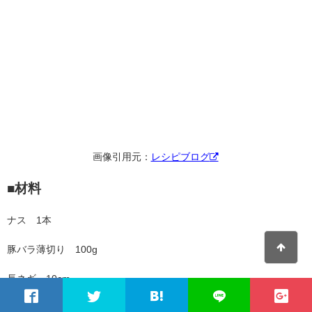
画像引用元：
レシピブログ
■材料
ナス 1本
豚バラ薄切り 100g
長ネギ 10cm
生姜 1かけ