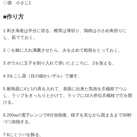
◇酒 小さじ1
■作り方
1.剥き海老は半分に切る、椎茸は薄切り、鶏肉は小さめ角切りに
し、茹でておく。
2.◇を鍋に入れ沸騰させたら、火を止めて粗熱をとっておく。
3.ボウルに玉子を割り入れて溶いたところに、2を加える。
4.3をこし器（目の細かいザル）で濾す。
5.耐熱器に4と1の具を入れて、表面に出来た気泡を爪楊枝でつぶ
し、ラップをきっちりとかけて、ラップに10カ所位爪楊枝で穴を開
ける。
6.200wの電子レンジで8分加熱後、様子を見ながら固まるまで30秒
づつ加熱する。
7.6にミツバを飾る。