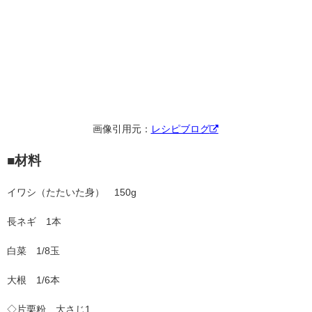
画像引用元：
レシピブログ
■材料
イワシ（たたいた身） 150g
長ネギ 1本
白菜 1/8玉
大根 1/6本
◇片栗粉 大さじ1