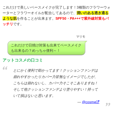
これだけで美しいベースメイクが完了します！3種類のフラワーウォ
ーターとフラワーオイルが配合してあるので、
潤いのある透き通る
ような肌
を作ることが出来ます。
SPF50・PA+++で紫外線対策もバ
ッチリ
です。
マリモ
これだけで日焼け対策も出来てベースメイク
も出来るの？めっちゃ便利～！
アットコスメの口コミ
とにかく便利で助かってます！クッションファンデは
崩れやすかったりカバー力皆無なイメージでしたが、
こちらは崩れないし、カバー力そこそこありますね！
そして他クッションファンデより塗りやすい！持って
いて損はないと思います。
@cosme