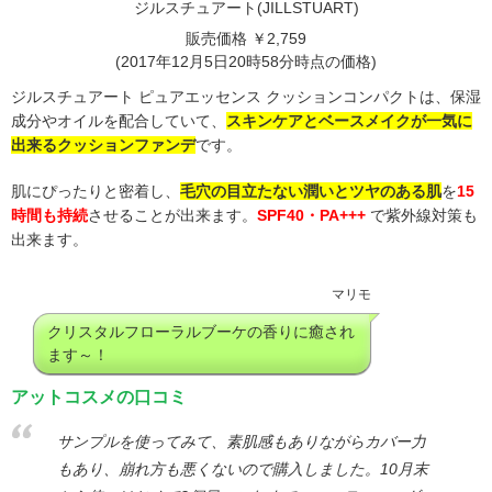
ジルスチュアート(JILLSTUART)
販売価格 ￥2,759
(2017年12月5日20時58分時点の価格)
ジルスチュアート ピュアエッセンス クッションコンパクトは、保湿
成分やオイルを配合していて、
スキンケアとベースメイクが一気に
出来るクッションファンデ
です。
肌にぴったりと密着し、
毛穴の目立たない潤いとツヤのある肌
を
15
時間も持続
させることが出来ます。
SPF40・PA+++
で紫外線対策も
出来ます。
マリモ
クリスタルフローラルブーケの香りに癒され
ます～！
アットコスメの口コミ
サンプルを使ってみて、素肌感もありながらカバー力
もあり、崩れ方も悪くないので購入しました。10月末