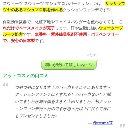
スウィーツ スウィーツ マシュマロカバークッションは、
サラサラで
ツヤのあるマシュマロ肌を作れる
クッションファンデです♡
保湿効果抜群で、化粧下地やフェイスパウダーを使わなくても、
こ
れだけでベースメイクが完了
します。汗や皮脂に強い
ウォータープ
ルーフ処方
です。
無香料・紫外線吸収剤不使用・パラベンフリー
で、安心の日本製
です。
マリモ
潤いが続いて嬉しいね～♡
アットコスメの口コミ
つやつやになります！カバー力もそこそこあります～
クッションファンデはくずれるしカバー力ないしと聞
いてましたが前評価を大きく上回りました。初クッシ
ョンファンデだったのですが思った以上に良くて妹に
もプレゼントしました♪
@cosme