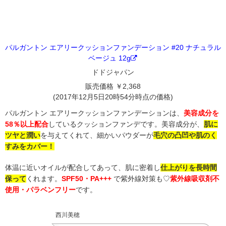
パルガントン エアリークッションファンデーション #20 ナチュラル
ベージュ 12g
ドドジャパン
販売価格 ￥2,368
(2017年12月5日20時54分時点の価格)
パルガントン エアリークッションファンデーションは、
美容成分を
58％以上配合
しているクッションファンデです。美容成分が、
肌に
ツヤと潤い
を与えてくれて、細かいパウダーが
毛穴の凸凹や肌のく
すみをカバー！
体温に近いオイルが配合してあって、肌に密着し
仕上がりを長時間
保って
くれます。
SPF50・PA+++
で紫外線対策も♡
紫外線吸収剤不
使用・パラベンフリー
です。
西川美穂