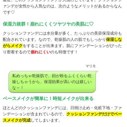
ァンデが女性から人気なのは、次のようなメリットがあるからなん
です♡
保湿力抜群！崩れにくくツヤツヤの美肌に♡
クッションファンデには水分量が多く、たっぷりの美容保湿成分も
配合されています。なので、乾燥肌の人の肌でもしっかり
保湿しな
がらメイク
をすることが出来ます。肌にファンデーションがぴった
り密着するので
崩れにくい
のも特徴です！
マリモ
私めっちゃ乾燥肌で、顔が粉をふくくらい乾
燥しちゃうから、保湿効果が高いのは嬉しい
な～！
ベースメイクが簡単に！時短メイクが出来る
ほとんどのクッションファンデには、日焼け止め・化粧下地・ファ
ンデーションが含まれているので、
クッションファンデだけでベー
スメイクが完成
してしまいます。