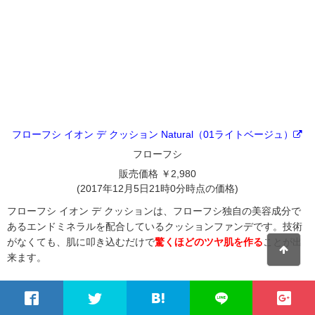
フローフシ イオン デ クッション Natural（01ライトベージュ）
フローフシ
販売価格 ￥2,980
(2017年12月5日21時0分時点の価格)
フローフシ イオン デ クッションは、フローフシ独自の美容成分で
あるエンドミネラルを配合しているクッションファンデです。技術
がなくても、肌に叩き込むだけで
驚くほどのツヤ肌を作る
ことが出
来ます。
花粉やPM2.5、ブルーライトなどからも肌を守ってくれる
優れもの
です。
無鉱物油・パラベンフリーで紫外線対策も
出来ます！