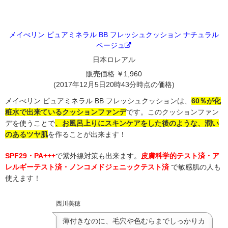
メイべリン ピュアミネラル BB フレッシュクッション ナチュラル
ベージュ
日本ロレアル
販売価格 ￥1,960
(2017年12月5日20時43分時点の価格)
メイべリン ピュアミネラル BB フレッシュクッションは、
60％が化
粧水で出来ているクッションファンデ
です。このクッションファン
デを使うことで
、お風呂上りにスキンケアをした後のような、潤い
のあるツヤ肌
を作ることが出来ます！
SPF29・PA+++
で紫外線対策も出来ます。
皮膚科学的テスト済・ア
レルギーテスト済・ノンコメドジェニックテスト済
で敏感肌の人も
使えます！
西川美穂
薄付きなのに、毛穴や色むらまでしっかりカ