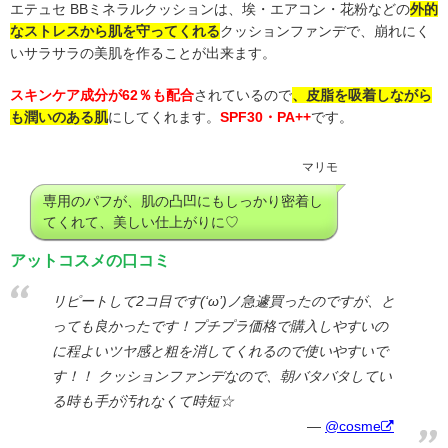
エテュセ BBミネラルクッションは、埃・エアコン・花粉などの
外的
なストレスから肌を守ってくれる
クッションファンデで、崩れにく
いサラサラの美肌を作ることが出来ます。
スキンケア成分が62％も配合
されているので
、皮脂を吸着しながら
も潤いのある肌
にしてくれます。
SPF30・PA++
です。
マリモ
専用のパフが、肌の凸凹にもしっかり密着し
てくれて、美しい仕上がりに♡
アットコスメの口コミ
リピートして2コ目です(‘ω’)ノ急遽買ったのですが、と
っても良かったです！プチプラ価格で購入しやすいの
に程よいツヤ感と粗を消してくれるので使いやすいで
す！！ クッションファンデなので、朝バタバタしてい
る時も手が汚れなくて時短☆
@cosme