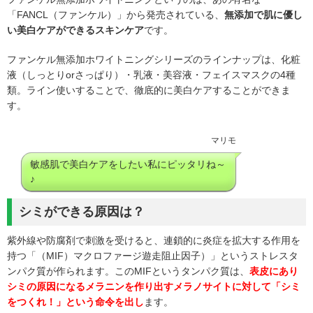
「FANCL（ファンケル）」から発売されている、
無添加で肌に優し
い美白ケアができるスキンケア
です。
ファンケル無添加ホワイトニングシリーズのラインナップは、化粧
液（しっとりorさっぱり）・乳液・美容液・フェイスマスクの4種
類。ライン使いすることで、徹底的に美白ケアすることができま
す。
マリモ
敏感肌で美白ケアをしたい私にピッタリね～
♪
シミができる原因は？
紫外線や防腐剤で刺激を受けると、
連鎖的に炎症を拡大する作用を
持つ「（MIF）マクロファージ遊走阻止因子）」というストレスタ
ンパク質が作られます。
このMIFというタンパク質は、
表皮にあり
シミの原因になるメラニンを作り出すメラノサイトに対して「シミ
をつくれ！」という命令を出し
ます。