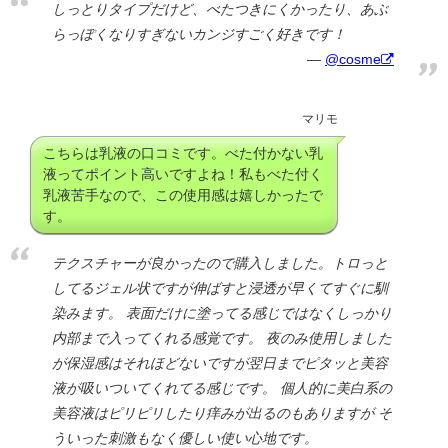
しっとりタイプだけど、べたつきにくかったり、あぶ
らっぽくなりすぎないカンジすごく好きです！
@cosme
マリモ
こちらは乳液の口コミです。べた付かない乳
液ってポイント高いですよね！私もべた付く
乳液苦手なので、この使用感は嬉しかったで
す。
テクスチャーが良かったので購入しました。トロっと
してるジェル状ですが伸ばすと浸透が早くてすぐに馴
染みます。 表面だけに塗ってる感じではなくしっかり
内部まで入ってくれる感覚です。 夜のみ使用しました
が保湿感はそれほどないですが翌日までピタッと美容
液が吸いついてくれてる感じです。 個人的に美白系の
美容液はピリピリしたり痒みが出るのもありますが そ
ういった刺激もなく優しい使い心地です。