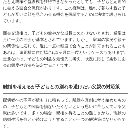
たとえ親権や監護権を獲得できなかったとしても、子どもと定期的
に会える面会交流権があります。この権利は、離れて暮らす親と子
どもが互いに顔を見合わせる機会を保証するために法律で設けられ
ています。
面会交流権は、子どもの健やかな成長に欠かせないとされ、通常は
月に一度の面会が基本とされています。しかし、家庭の状況や親子
の関係性に応じて、週に一度の頻度で会うことが許可されることも
あれば、遠距離に住む場合は3ヶ月に一度というケースもあります。
重要なのは、子どもの利益を最優先に考え、状況に応じて柔軟に面
会の頻度や方法を決定することです。
離婚を考えるが子どもとの別れを避けたい父親の対応策
配偶者への不満が積もりに積もって、離婚を真剣に考え始めたもの
の、子どもとの関係を損ないたくないという思いに苦しんでいる父
親は多いです。多くの場合、親権を得ることの難しさから、現状の
結婚生活を何とか続けようとすることが一つの解決策になりがちで
す。