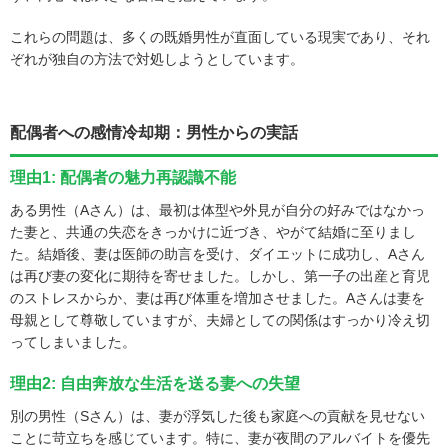
これらの問題は、多くの既婚男性が直面している現実であり、それ
ぞれが独自の方法で対処しようとしています。
配偶者への感情冷却期：男性からの実話
理由1: 配偶者の魅力再認識不能
ある男性（Aさん）は、最初は体型や外見が自分の好みではなかっ
た妻と、共通の失恋をきっかけに近づき、やがて結婚に至りまし
た。結婚後、妻は医師の助言を受け、ダイエットに成功し、Aさん
は再び妻の変化に期待を寄せました。しかし、第一子の出産と育児
のストレスからか、妻は再び体重を増加させました。Aさんは妻を
母親として尊敬していますが、夫婦としての関係はすっかり冷え切
ってしまいました。
理由2: 自由奔放な生活を送る妻への失望
別の男性（Sさん）は、妻が浮気した後も家庭への貢献を見せない
ことに苛立ちを感じています。特に、妻が夜間のアルバイトを優先