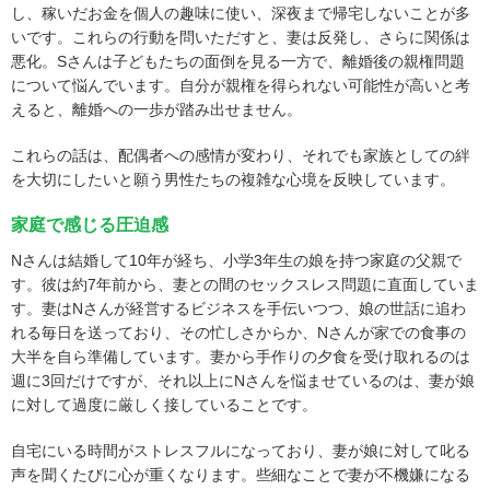
し、稼いだお金を個人の趣味に使い、深夜まで帰宅しないことが多
いです。これらの行動を問いただすと、妻は反発し、さらに関係は
悪化。Sさんは子どもたちの面倒を見る一方で、離婚後の親権問題
について悩んでいます。自分が親権を得られない可能性が高いと考
えると、離婚への一歩が踏み出せません。
これらの話は、配偶者への感情が変わり、それでも家族としての絆
を大切にしたいと願う男性たちの複雑な心境を反映しています。
家庭で感じる圧迫感
Nさんは結婚して10年が経ち、小学3年生の娘を持つ家庭の父親で
す。彼は約7年前から、妻との間のセックスレス問題に直面していま
す。妻はNさんが経営するビジネスを手伝いつつ、娘の世話に追わ
れる毎日を送っており、その忙しさからか、Nさんが家での食事の
大半を自ら準備しています。妻から手作りの夕食を受け取れるのは
週に3回だけですが、それ以上にNさんを悩ませているのは、妻が娘
に対して過度に厳しく接していることです。
自宅にいる時間がストレスフルになっており、妻が娘に対して叱る
声を聞くたびに心が重くなります。些細なことで妻が不機嫌になる