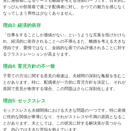
見に無頓着になるケースも離婚を考える理由の一つです。日常的に
すっぴんや部屋着で過ごす配偶者に対し、かつての魅力を感じなく
なってしまう男性は少なくありません。
理由3: 経済的依存
「仕事をすることしか価値がない」というような言葉を投げかけら
れ、経済的に依存されることへの不満もまた、離婚を考える大きな
理由です。愛情ではなく、金銭的な面でのみ評価されることに対す
るフラストレーションが高まります。
理由4: 育児方針の不一致
子育ての方法に関する意見の相違は、夫婦間の深刻な亀裂を生むこ
とがあります。特に、配偶者が一方的に育児方針を決定し、それが
原因で意見が衝突する場合、この問題はさらに深刻化します。
理由5: セックスレス
セックスレスも夫婦関係における大きな問題の一つです。特に産後
に性的な関係が希薄になり、それがストレスや不満の原因となるこ
とがあります。夫としては、この状況に対する解決策が見つから
ず、内心では大きな苦悩を抱えています。