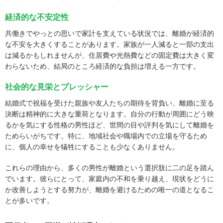
経済的な不安定性
共働きでやっとの思いで家計を支えている状況では、離婚が経済的
な不安を大きくすることがあります。家族が一人減ると一部の支出
は減るかもしれませんが、住居費や光熱費などの固定費は大きく変
わらないため、結局のところ経済的な負担は増える一方です。
社会的な見栄とプレッシャー
結婚式で祝福を受けた親族や友人たちの期待を背負い、離婚に至る
決断は精神的に大きな重荷となります。自分の行動が周囲にどう映
るかを気にする性格の男性ほど、世間の目や評判を気にして離婚を
ためらいがちです。特に、地域社会や職場内での立場を守るため
に、個人の幸せを犠牲にすることも少なくありません。
これらの理由から、多くの男性が離婚という選択肢に二の足を踏ん
でいます。彼らにとって、家庭内の不和を乗り越え、現状をどうに
か改善しようとする努力が、離婚を避けるための唯一の道となるこ
とが多いです。