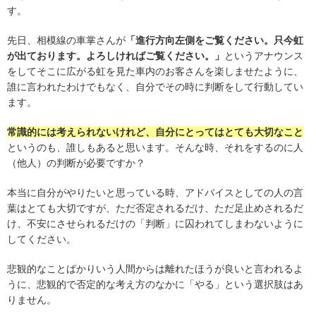
す。
先日、相模線の車掌さんが
「
進行方向左側をご覧ください。只今虹
が出ております。よろしければご覧ください。」
というアナウンス
をしてそこに広がる虹を見た車内のお客さんを楽しませたように、
誰に言われたわけでもなく、自分でその時に判断をして行動してい
ます。
常識的には考えられないけれど、自分にとってはとても大切なこと
というのも、誰しもあると思います。そんな時、それをするのに人
（他人）の判断が必要ですか？
本当に自分がやりたいと思っている時、アドバイスとしての人の言
葉はとても大切ですが、ただ否定されるだけ、ただ足止めされるだ
け、不安にさせられるだけの「判断」に囚われてしまわないように
してください。
悲観的なことばかりいう人間からは離れたほうが良いと言われるよ
うに、悲観的で否定的な考え方のなかに「やる」という選択肢はあ
りません。