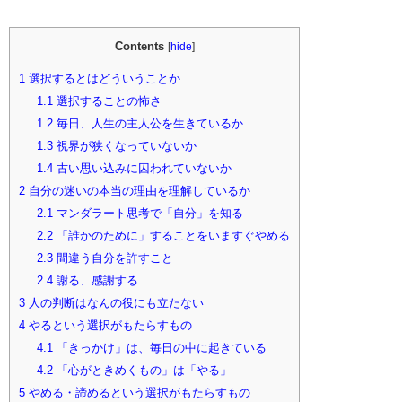
Contents
[
hide
]
1
選択するとはどういうことか
1.1
選択することの怖さ
1.2
毎日、人生の主人公を生きているか
1.3
視界が狭くなっていないか
1.4
古い思い込みに囚われていないか
2
自分の迷いの本当の理由を理解しているか
2.1
マンダラート思考で「自分」を知る
2.2
「誰かのために」することをいますぐやめる
2.3
間違う自分を許すこと
2.4
謝る、感謝する
3
人の判断はなんの役にも立たない
4
やるという選択がもたらすもの
4.1
「きっかけ」は、毎日の中に起きている
4.2
「心がときめくもの」は「やる」
5
やめる・諦めるという選択がもたらすもの