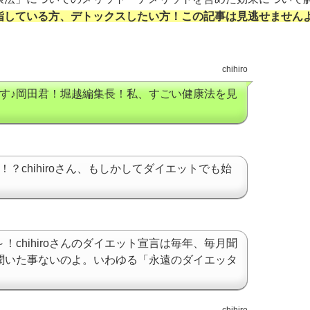
指している方、デトックスしたい方！この記事は見逃せません
chihiro
iroで～す♪岡田君！堀越編集長！私、すごい健康法を見
え！？chihiroさん、もしかしてダイエットでも始
あ～！chihiroさんのダイエット宣言は毎年、毎月聞
聞いた事ないのよ。いわゆる「永遠のダイエッタ