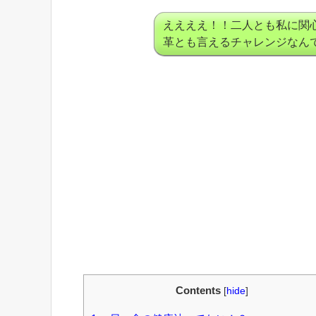
ええええ！！二人とも私に関
革とも言えるチャレンジなん
Contents
[
hide
]