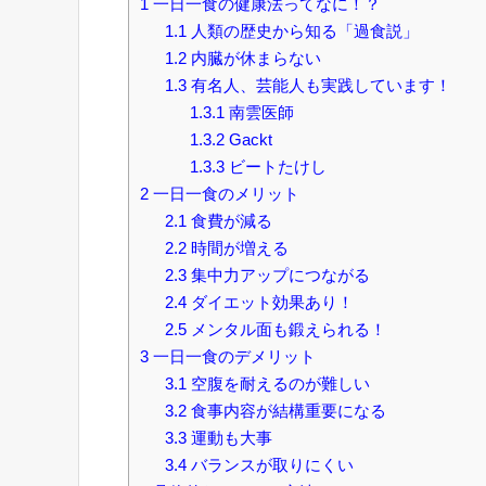
1
一日一食の健康法ってなに！？
1.1
人類の歴史から知る「過食説」
1.2
内臓が休まらない
1.3
有名人、芸能人も実践しています！
1.3.1
南雲医師
1.3.2
Gackt
1.3.3
ビートたけし
2
一日一食のメリット
2.1
食費が減る
2.2
時間が増える
2.3
集中力アップにつながる
2.4
ダイエット効果あり！
2.5
メンタル面も鍛えられる！
3
一日一食のデメリット
3.1
空腹を耐えるのが難しい
3.2
食事内容が結構重要になる
3.3
運動も大事
3.4
バランスが取りにくい