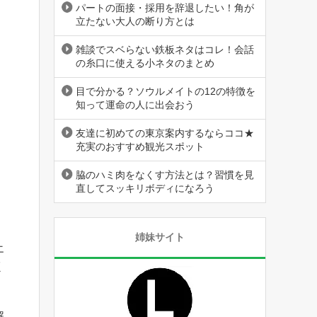
パートの面接・採用を辞退したい！角が
立たない大人の断り方とは
雑談でスベらない鉄板ネタはコレ！会話
の糸口に使える小ネタのまとめ
目で分かる？ソウルメイトの12の特徴を
知って運命の人に出会おう
友達に初めての東京案内するならココ★
充実のおすすめ観光スポット
脇のハミ肉をなくす方法とは？習慣を見
直してスッキリボディになろう
姉妹サイト
エ
く
解