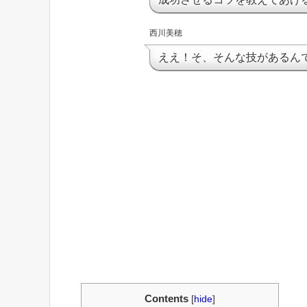
西川美穂
ええ！そ、そんな技があるん
Contents
[
hide
]