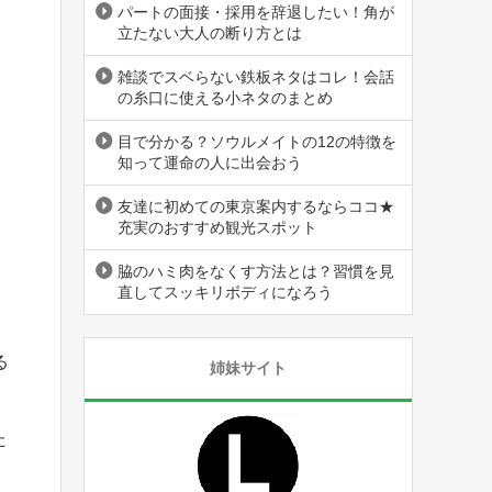
パートの面接・採用を辞退したい！角が
立たない大人の断り方とは
雑談でスベらない鉄板ネタはコレ！会話
の糸口に使える小ネタのまとめ
目で分かる？ソウルメイトの12の特徴を
知って運命の人に出会おう
友達に初めての東京案内するならココ★
充実のおすすめ観光スポット
脇のハミ肉をなくす方法とは？習慣を見
直してスッキリボディになろう
る
姉妹サイト
た