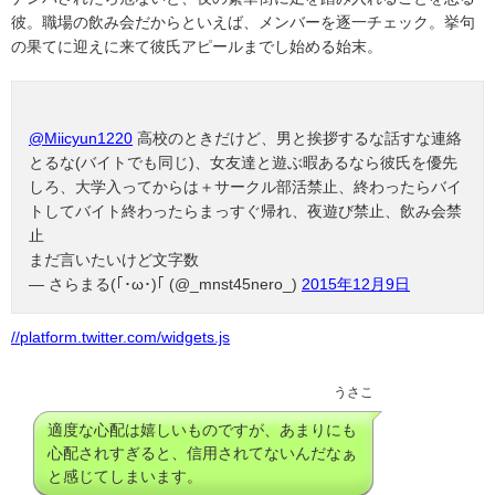
彼。
職場の飲み会だからといえば、メンバーを逐一チェック。挙句
の果てに迎えに来て彼氏アピールまでし始める始末。
@Miicyun1220
高校のときだけど、男と挨拶するな話すな連絡
とるな(バイトでも同じ)、女友達と遊ぶ暇あるなら彼氏を優先
しろ、大学入ってからは＋サークル部活禁止、終わったらバイ
トしてバイト終わったらまっすぐ帰れ、夜遊び禁止、飲み会禁
止
まだ言いたいけど文字数
— さらまる(｢･ω･)｢ (@_mnst45nero_)
2015年12月9日
//platform.twitter.com/widgets.js
うさこ
適度な心配は嬉しいものですが、あまりにも
心配されすぎると、信用されてないんだなぁ
と感じてしまいます。