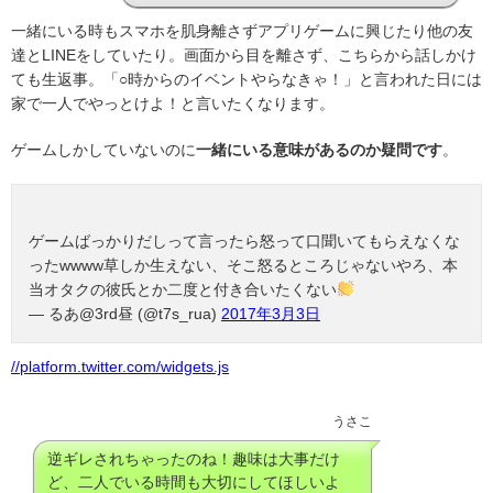
一緒にいる時もスマホを肌身離さずアプリゲームに興じたり他の友
達と
LINE
をしていたり。画面から目を離さず、こちらから話しかけ
ても生返事。
「○
時からのイベントやらなきゃ！」と言われた日には
家で一人でやっとけよ！と言いたくなります。
ゲームしかしていないのに
一緒にいる意味があるのか疑問です
。
ゲームばっかりだしって言ったら怒って口聞いてもらえなくな
ったwwww草しか生えない、そこ怒るところじゃないやろ、本
当オタクの彼氏とか二度と付き合いたくない
— るあ@3rd昼 (@t7s_rua)
2017年3月3日
//platform.twitter.com/widgets.js
うさこ
逆ギレされちゃったのね！趣味は大事だけ
ど、二人でいる時間も大切にしてほしいよ