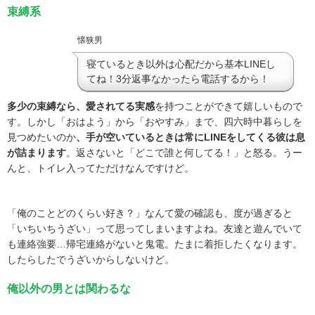
束縛系
懐狭男
寝ているとき以外は心配だから基本LINEし
てね！3分返事なかったら電話するから！
多少の束縛なら、愛されてる実感
を持つことができて嬉しいもので
す。
しかし「おはよう」から「おやすみ」まで、四六時中暮らしを
見つめたいのか
、手が空いているときは常に
LINE
をしてくる彼は息
が詰まります
。返さないと「どこで誰と何してる！」と怒る。うー
んと、トイレ入ってただけなんですけど。
「俺のことどのくらい好き？」なんて愛の確認も、度が過ぎると
「いちいちうざい」って思ってしまいますよね。友達と遊んでいて
も連絡強要…帰宅連絡がないと鬼電。たまに着拒したくなります。
したらしたでうざいからしないけど。
俺以外の男とは関わるな