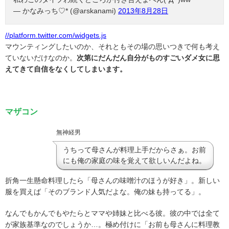
— かなみっち♡* (@arskanami)
2013年8月28日
//platform.twitter.com/widgets.js
マウンティングしたいのか、それともその場の思いつきで何も考え
ていないだけなのか。
次第にだんだん自分がものすごいダメ女に思
えてきて自信をなくしてしまいます。
マザコン
無神経男
うちって母さんが料理上手だからさぁ。お前
にも俺の家庭の味を覚えて欲しいんだよね。
折角一生懸命料理したら「母さんの味噌汁のほうが好き」。
新しい
服を買えば「そのブランド人気だよな。俺の妹も持ってる」。
なんでもかんでもやたらとママや姉妹と比べる彼。彼の中では全て
が家族基準なのでしょうか…。
極め付けに「お前も母さんに料理教