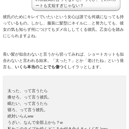
ートも丈短すぎじゃない？
彼氏のためにキレイでいたいという女心は誰でも何歳になっても持
っているもの。
しかし、服装に髪型にネイルに…と努力しても、彼
女の気も知らず何につけてもダメ出ししてくる彼氏。乙女心を踏み
にじられますよね。
長い髪が似合わないと言うから切ってみれば、ショートカットも似
合わないと言われる始末。「太った？」とか「老けたね」という発
言も、
いくら本当のことでも傷つく
しイラッとします。
太った、って言うたら
痩せろ、って言う彼氏。
眠たい、って言うたら
寝ろ、って言う彼氏。
絶対いらんww
うざい、なんで全部上から？w
私わこのタイプわ続くどころか付き合えまへん(´Д` )ww