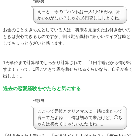
懐狭男
えっと…今のゴハン代は一人1,516円ね。細
かいのがない？じゃあ16円貸しにしとくね。
お金のことをきちんとしている人は、将来を見据えたお付き合いの
ときは安心できるものですが、
割り勘が異様に細かいタイプは時と
してちょっとうざいと感じます。
1
円単位まで計算機でしっかり計算されて、「
1
円半端だから俺が出
すよ！」って、
1
円ごときで恩を着せられるくらいなら、自分が多く
出します。
過去の恋愛経験をやたらと気にする
懐狭男
ここって元彼とクリスマスに一緒に来たって
言ってたよね…。俺は初めて来たけど、◯ち
ゃんは初めてじゃないんだよね…。
「付き合った人数は？」「元彼はどんな人だった？」「デートはど