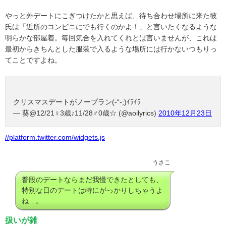
やっと外デートにこぎつけたかと思えば、待ち合わせ場所に来た彼
氏は「近所のコンビニにでも行くのかよ！」と言いたくなるような
明らかな部屋着。
毎回気合を入れてくれとは言いませんが、これは
最初からきちんとした服装で入るような場所には行かないつもりっ
てことですよね。
クリスマスデートがノープラン(-“-;)ｲﾗｲﾗ
— 葵@12/21♀3歳♪11/28♂0歳☆ (@aoilyrics)
2010年12月23日
//platform.twitter.com/widgets.js
うさこ
普段のデートならまだ我慢できたとしても、
特別な日のデートは特にがっかりしちゃうよ
ね…。
扱いが雑