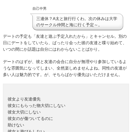
自己中男
三連休？A太と旅行行くわ。次の休みは大学
のサークル仲間と海に行く予定～。
デートの予定も「友達と遊ぶ予定入れたから」とキャンセル。
別の
日にデートをしていたら、ばったり会った彼の友達と喋り始めて、
いつの間にか話題は自分にはわからないことばかり。
デートのはずが、彼と友達の会合に自分が無理やり参加しているよ
うな雰囲気になってしまい、全然楽しめませんよね。
同性の友達が
多い人は魅力的です。が、そちらばかり優先はいただけません。
彼女より友達優先
彼女にもらった物大切にしない
彼女大切にしない
彼女のが傷ついてるのに
助けない
彼女と遊びもしない