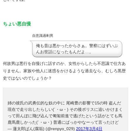
ちょい悪自慢
自意識過剰男
俺も昔は悪かったからさぁ。警察にはずいぶ
んお世話になったもんだよ…。
何故男は悪行を自慢げに話すのか、女性からしたら不思議で仕方あ
りません。家族や他人に迷惑をかけるような過去なら、むしろ黒歴
史ではないのでしょうか？
姉の彼氏の武勇伝的な奴の中に 尾崎豊の影響で15の時 盗んだ
現在で走り出したらしい(´・ω・) その後ポリスに追いかけまく
って田んぼに飛び込んで匍匐前進で逃げたという話がとても馬
鹿馬鹿しかった(´・ω・) 普通にばっかやなーって言ったけど
— 蓮太郎ぱん(腐垢) (@renpyo_029)
2017年3月4日