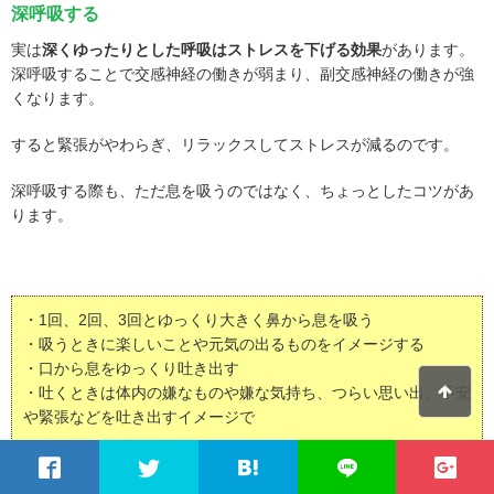
深呼吸する
実は
深くゆったりとした呼吸はストレスを下げる効果
があります。
深呼吸することで交感神経の働きが弱まり、副交感神経の働きが強
くなります。
すると緊張がやわらぎ、リラックスしてストレスが減るのです。
深呼吸する際も、ただ息を吸うのではなく、ちょっとしたコツがあ
ります。
・1回、2回、3回とゆっくり大きく鼻から息を吸う
・吸うときに楽しいことや元気の出るものをイメージする
・口から息をゆっくり吐き出す
・吐くときは体内の嫌なものや嫌な気持ち、つらい思い出、不安
や緊張などを吐き出すイメージで
この方法は彼氏にイライラしたときに限らず、疲れているときやス