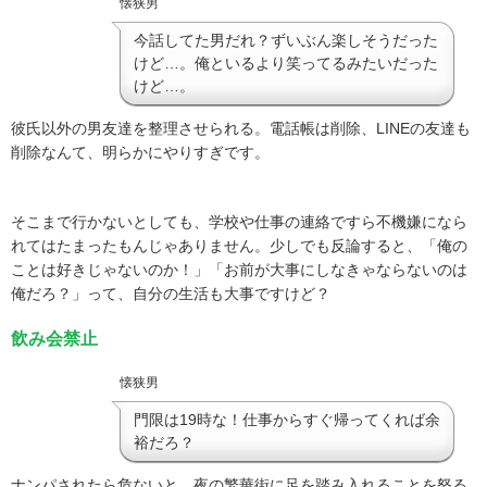
懐狭男
今話してた男だれ？ずいぶん楽しそうだった
けど…。俺といるより笑ってるみたいだった
けど…。
彼氏以外の男友達を整理させられる。電話帳は削除、
LINE
の友達も
削除なんて、明らかにやりすぎです。
そこまで行かないとしても、学校や仕事の連絡ですら不機嫌になら
れてはたまったもんじゃありません。少しでも反論すると、
「俺の
ことは好きじゃないのか！」「お前が大事にしなきゃならないのは
俺だろ？」って、自分の生活も大事ですけど？
飲み会禁止
懐狭男
門限は19時な！仕事からすぐ帰ってくれば余
裕だろ？
ナンパされたら危ないと、夜の繁華街に足を踏み入れることを怒る