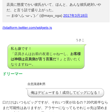
店員に態度でかい彼氏がいて、ほんと、あんな彼氏絶対いや
だ、と言う話で盛り上がった。
— まゆ＼(｡･ω･｡`)／ (@mayu_oga)
2017年3月18日
//platform.twitter.com/widgets.js
うさこ
私も嫌です！
「店員さんはお前の友達じゃねーし、
お客様
は神様は店員側が言う言葉だ！」
と言いたく
なりますねー。
ドリーマー
自意識過剰男
俺はデビューする！成功してビッグになる！
口だけはいつもビッグですが、それいつ実が出るの？
20
代前半なら
まだ可能性はありますが、アラサーになってもそれじゃ先は望めま