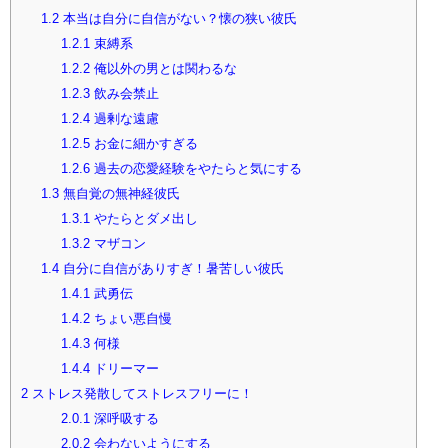
1.2
本当は自分に自信がない？懐の狭い彼氏
1.2.1
束縛系
1.2.2
俺以外の男とは関わるな
1.2.3
飲み会禁止
1.2.4
過剰な遠慮
1.2.5
お金に細かすぎる
1.2.6
過去の恋愛経験をやたらと気にする
1.3
無自覚の無神経彼氏
1.3.1
やたらとダメ出し
1.3.2
マザコン
1.4
自分に自信がありすぎ！暑苦しい彼氏
1.4.1
武勇伝
1.4.2
ちょい悪自慢
1.4.3
何様
1.4.4
ドリーマー
2
ストレス発散してストレスフリーに！
2.0.1
深呼吸する
2.0.2
会わないようにする