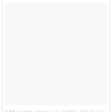
金澤楓さん(@kae_o51o)がシェアした投稿
–
2017 6月 12 4:51午前 PDT