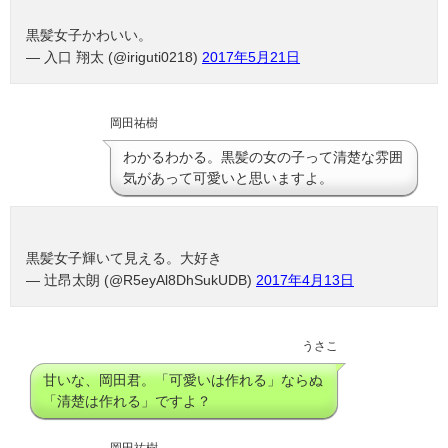
黒髪女子かわいい。
— 入口 翔太 (@iriguti0218)
2017年5月21日
岡田祐樹
わかるわかる。黒髪の女の子って清楚な雰囲
気があって可愛いと思いますよ。
黒髪女子輝いて見える。大好き
— 辻昂太朗 (@R5eyAl8DhSukUDB)
2017年4月13日
うさこ
甘いな、岡田君。「可愛いは作れる」ならぬ
「清楚は作れる」ですよ？
岡田祐樹