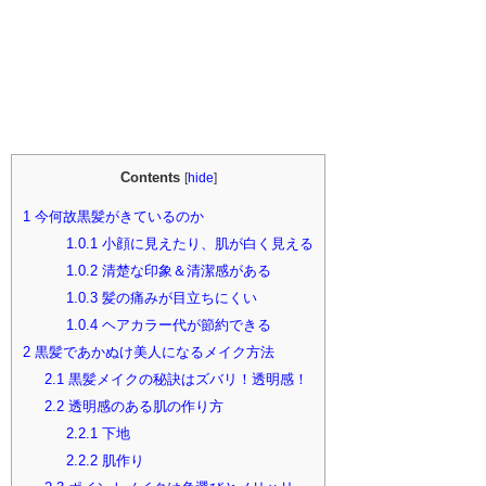
Contents
[
hide
]
1
今何故黒髪がきているのか
1.0.1
小顔に見えたり、肌が白く見える
1.0.2
清楚な印象＆清潔感がある
1.0.3
髪の痛みが目立ちにくい
1.0.4
ヘアカラー代が節約できる
2
黒髪であかぬけ美人になるメイク方法
2.1
黒髪メイクの秘訣はズバリ！透明感！
2.2
透明感のある肌の作り方
2.2.1
下地
2.2.2
肌作り