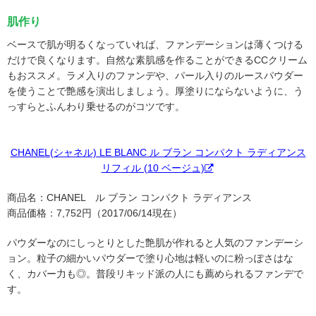
肌作り
ベースで肌が明るくなっていれば、ファンデーションは薄くつける
だけで良くなります。自然な素肌感を作ることができるCCクリーム
もおススメ。ラメ入りのファンデや、パール入りのルースパウダー
を使うことで艶感を演出しましょう。厚塗りにならないように、う
っすらとふんわり乗せるのがコツです。
CHANEL(シャネル) LE BLANC ル ブラン コンパクト ラディアンス
リフィル (10 ベージュ)
商品名：CHANEL ル ブラン コンパクト ラディアンス
商品価格：7,752円（2017/06/14現在）
パウダーなのにしっとりとした艶肌が作れると人気のファンデーシ
ョン。粒子の細かいパウダーで塗り心地は軽いのに粉っぽさはな
く、カバー力も◎。普段リキッド派の人にも薦められるファンデで
す。