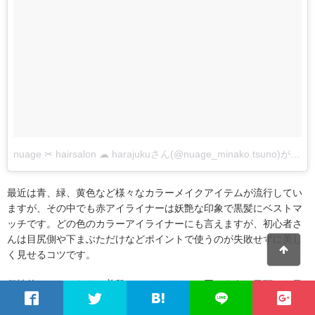
nuage ✂︎ hairsalon ☁︎ harajukuさん(@nuage_minako.tsuno)がシェアした投稿
最近は青、緑、黄色など様々なカラーメイクアイテムが流行してい
ますが、その中でも赤アイライナーは妖艶な印象で黒髪にベストマ
ッチです。どの色のカラーアイライナーにも言えますが、初心者さ
んは目尻側や下まぶただけなどポイントで使うのが失敗せずに美し
く見せるコツです。
個性的にしたいなら、普段のアイライナーと同じように目頭から目
尻に。セクシーさを増したいなら、黒でラインを引いた上に赤で引
きます。