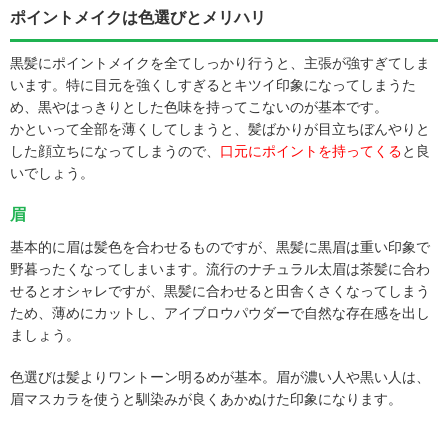
ポイントメイクは色選びとメリハリ
黒髪にポイントメイクを全てしっかり行うと、主張が強すぎてしま
います。特に目元を強くしすぎるとキツイ印象になってしまうた
め、黒やはっきりとした色味を持ってこないのが基本です。
かといって全部を薄くしてしまうと、髪ばかりが目立ちぼんやりと
した顔立ちになってしまうので、
口元にポイントを持ってくる
と良
いでしょう。
眉
基本的に眉は髪色を合わせるものですが、黒髪に黒眉は重い印象で
野暮ったくなってしまいます。流行のナチュラル太眉は茶髪に合わ
せるとオシャレですが、黒髪に合わせると田舎くさくなってしまう
ため、薄めにカットし、アイブロウパウダーで自然な存在感を出し
ましょう。
色選びは髪よりワントーン明るめが基本。眉が濃い人や黒い人は、
眉マスカラを使うと馴染みが良くあかぬけた印象になります。