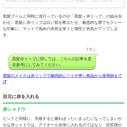
MOMOさん(@mmwn217)がシェアした投稿
–
2017 6月 6 2:59午前 PDT
黒髪ブームと同時に流行っているのが「黒髪＋赤リップ」の組み合
わせ。黒髪に赤リップは白い肌を際立たせ、魅惑的な唇でセクシー
な印象に。マットで強めの赤色を使うと個性と色気がアップしま
す。
うさこ
黒髪赤リップに関しては、こちらの記事を是
非参考にしてみてください。
黒髪のメイクは赤リップで魅惑的に♡イチ押し商品から使用例まで
目元に赤を入れる
赤シャドウ
ピンクと同様に、失敗すると腫れぼったいまぶたになってしまいが
ちな赤シャドウは、アイホール全体に入れるのではなく、目尻側が