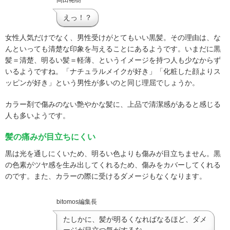
えっ！？
女性人気だけでなく、男性受けがとてもいい黒髪。その理由は、な
んといっても清楚な印象を与えることにあるようです。いまだに黒
髪＝清楚、明るい髪＝軽薄、というイメージを持つ人も少なからず
いるようですね。「ナチュラルメイクが好き」「化粧した顔よりス
ッピンが好き」という男性が多いのと同じ理屈でしょうか。
カラー剤で傷みのない艶やかな髪に、上品で清潔感があると感じる
人も多いようです。
髪の痛みが目立ちにくい
黒は光を通しにくいため、明るい色よりも傷みが目立ちません。黒
の色素がツヤ感を生み出してくれるため、傷みをカバーしてくれる
のです。また、カラーの際に受けるダメージもなくなります。
bitomos編集長
たしかに、髪が明るくなればなるほど、ダメ
ージが目立つ気がするな。