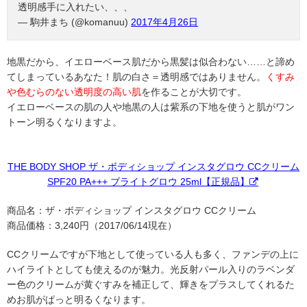
透明感手に入れたい、、、
— 駒井まち (@komanuu)
2017年4月26日
地黒だから、イエローベース肌だから黒髪は似合わない……と諦め
てしまっているあなた！肌の白さ＝透明感ではありません。
くすみ
や色むらのない透明度の高い肌
を作ることが大切です。
イエローベースの肌の人や地黒の人は紫系の下地を使うと肌がワン
トーン明るくなりますよ。
THE BODY SHOP ザ・ボディショップ インスタグロウ CCクリーム
SPF20 PA+++ ブライトグロウ 25ml【正規品】
商品名：ザ・ボディショップ インスタグロウ CCクリーム
商品価格：3,240円（2017/06/14現在）
CCクリームですが下地として使っている人も多く、ファンデの上に
ハイライトとしても使えるのが魅力。光反射パール入りのラベンダ
ー色のクリームが黄ぐすみを補正して、輝きをプラスしてくれるた
めお肌がぱっと明るくなります。