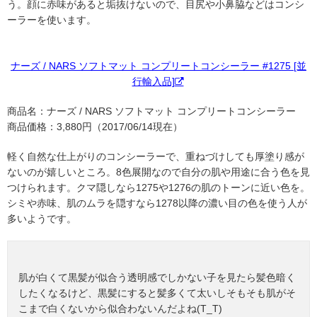
う。顔に赤味があると垢抜けないので、目尻や小鼻脇などはコンシ
ーラーを使います。
ナーズ / NARS ソフトマット コンプリートコンシーラー #1275 [並
行輸入品]
商品名：ナーズ / NARS ソフトマット コンプリートコンシーラー
商品価格：3,880円（2017/06/14現在）
軽く自然な仕上がりのコンシーラーで、重ねづけしても厚塗り感が
ないのが嬉しいところ。8色展開なので自分の肌や用途に合う色を見
つけられます。クマ隠しなら1275や1276の肌のトーンに近い色を。
シミや赤味、肌のムラを隠すなら1278以降の濃い目の色を使う人が
多いようです。
肌が白くて黒髪が似合う透明感でしかない子を見たら髪色暗く
したくなるけど、黒髪にすると髪多くて太いしそもそも肌がそ
こまで白くないから似合わないんだよね(T_T)