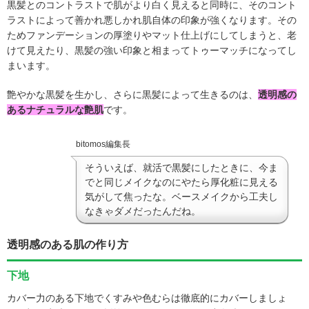
黒髪とのコントラストで肌がより白く見えると同時に、そのコント
ラストによって善かれ悪しかれ肌自体の印象が強くなります。その
ためファンデーションの厚塗りやマット仕上げにしてしまうと、老
けて見えたり、黒髪の強い印象と相まってトゥーマッチになってし
まいます。
艶やかな黒髪を生かし、さらに黒髪によって生きるのは、
透明感の
あるナチュラルな艶肌
です。
bitomos編集長
そういえば、就活で黒髪にしたときに、今ま
でと同じメイクなのにやたら厚化粧に見える
気がして焦ったな。ベースメイクから工夫し
なきゃダメだったんだね。
透明感のある肌の作り方
下地
カバー力のある下地でくすみや色むらは徹底的にカバーしましょ