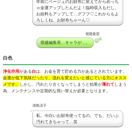
年前にベージュのお財布に変えてからめっち
ゃ金運アップしたんだよ！臨時収入もだし、
お給料もアップして…グフフ♡これからもよ
ろしくね、お財布ちゃーん♡
視聴覚室
堀越編集長…キャラが…。
白色
浄化作用
がある
白
は、お金を育て貯める力があるとされています。
金運が低下気味だったり、流れを変えたいと感じている方にオスス
メです。
しかし、汚れたり古くなってしまうと効果が
薄れて
しまう
為、メンテナンスや定期的な買い替えが必要となります。
清島涼子
私、今白いお財布使ってるの。でも、だいぶ
汚れてきちゃって…笑