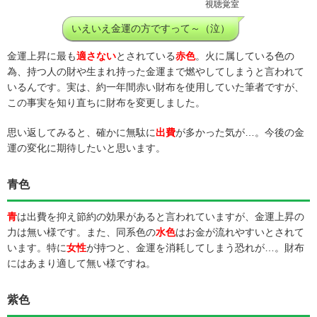
視聴覚室
いえいえ金運の方ですって～（泣）
金運上昇に最も
適さない
とされている
赤色
。火に属している色の
為、持つ人の財や生まれ持った金運まで燃やしてしまうと言われて
いるんです。実は、約一年間赤い財布を使用していた筆者ですが、
この事実を知り直ちに財布を変更しました。
思い返してみると、確かに無駄に
出費
が多かった気が…。今後の金
運の変化に期待したいと思います。
青色
青
は出費を抑え節約の効果があると言われていますが、金運上昇の
力は無い様です。また、同系色の
水色
はお金が流れやすいとされて
います。特に
女性
が持つと、金運を消耗してしまう恐れが…。財布
にはあまり適して無い様ですね。
紫色