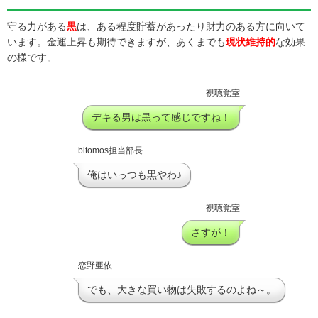
守る力がある
黒
は、ある程度貯蓄があったり財力のある方に向いて
います。金運上昇も期待できますが、あくまでも
現状維持的
な効果
の様です。
視聴覚室
デキる男は黒って感じですね！
bitomos担当部長
俺はいっつも黒やわ♪
視聴覚室
さすが！
恋野亜依
でも、大きな買い物は失敗するのよね～。