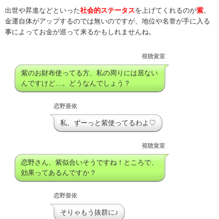
出世や昇進などといった
社会的ステータス
を上げてくれるのが
紫
。
金運自体がアップするのでは無いのですが、地位や名誉が手に入る
事によってお金が巡って来るかもしれませんね。
視聴覚室
紫のお財布使ってる方、私の周りには居ない
んですけど…。どうなんでしょう？
恋野亜依
私、ずーっと紫使ってるわよ♡
視聴覚室
恋野さん、紫似合いそうですね！ところで、
効果ってあるんですか？
恋野亜依
そりゃもう抜群に♪