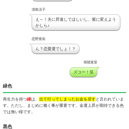
清島涼子
え～！夫に昇進してほしいし、紫に変えよう
かしら♪
恋野亜依
ん？恋愛運でしょ！？
視聴覚室
ズコー！笑
緑色
再生力を持つ
緑
は、
出て行ってしまったお金を戻す
と言われていま
す。ただし、まじめに働く事が重要です。金運上昇が期待できる色
では無い様です。
黒色