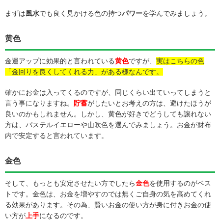
まずは
風水
でも良く見かける色の持つ
パワー
を学んでみましょう。
黄色
金運アップに効果的と言われている
黄色
ですが、
実はこちらの色
「金回りを良くしてくれる力」がある様なんです。
確かにお金は入ってくるのですが、同じくらい出ていってしまうと
言う事になりますね。
貯蓄
がしたいとお考えの方は、避けたほうが
良いのかもしれません。しかし、黄色が好きでどうしても譲れない
方は、パステルイエローや山吹色を選んでみましょう。お金が財布
内で安定すると言われています。
金色
そして、もっとも安定させたい方でしたら
金色
を使用するのがベス
トです。金色は、お金を増やすのでは無くご自身の気を高めてくれ
る効果があります。その為、賢いお金の使い方が身に付きお金の使
い方が
上手
になるのです。