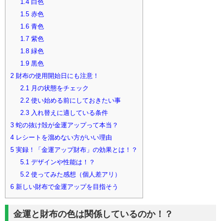
1.4
白色
1.5
赤色
1.6
青色
1.7
紫色
1.8
緑色
1.9
黒色
2
財布の使用開始日にも注意！
2.1
月の状態をチェック
2.2
使い始める前にしておきたい事
2.3
入れ替えに適している条件
3
蛇の抜け殻が金運アップって本当？
4
レシートを溜めない方がいい理由
5
実録！「金運アップ財布」の効果とは！？
5.1
デザインや性能は！？
5.2
使ってみた感想（個人差アリ）
6
新しい財布で金運アップを目指そう
金運と財布の色は関係しているのか！？