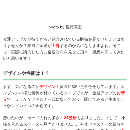
photo by 視聴覚室
金運アップが期待できると紹介されている財布を見かけたことはあ
りませんか？本当に金運が
上昇
するのか気になりますよね。そこ
で、実際に購入した方に金運財布を見せて頂き、感想を伺ってみた
いと思います！
デザインや性能は！？
まず、気になるのが
デザイン
！黄金に輝いた金色をしています。エ
ンブレムの様な装飾が付いているタイプですが、金運アップの
お守
り
でしょうか？ファスナー式になっており、開けてみると中までし
っかりピカピカの金色です。
驚いたのが、カード入れの多さ！
24箇所
もありました。そして、小
銭を入れるスペースが見当たりません…。外側ファスナーの部分を