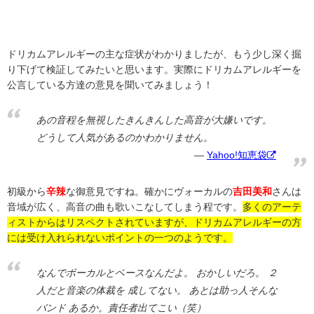
ドリカムアレルギーの主な症状がわかりましたが、もう少し深く掘
り下げて検証してみたいと思います。実際にドリカムアレルギーを
公言している方達の意見を聞いてみましょう！
あの音程を無視したきんきんした高音が大嫌いです。
どうして人気があるのかわかりません。
Yahoo!知恵袋
初級から
辛辣
な御意見ですね。確かにヴォーカルの
吉田美和
さんは
音域が広く、高音の曲も歌いこなしてしまう程です。
多くのアーテ
ィストからはリスペクトされていますが、ドリカムアレルギーの方
には受け入れられないポイントの一つのようです。
なんでボーカルとベースなんだよ。 おかしいだろ。 ２
人だと音楽の体裁を 成してない。 あとは助っ人そんな
バンド あるか。責任者出てこい（笑）