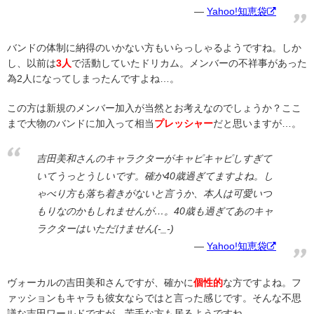
Yahoo!知恵袋
バンドの体制に納得のいかない方もいらっしゃるようですね。しか
し、以前は
3人
で活動していたドリカム。メンバーの不祥事があった
為2人になってしまったんですよね…。
この方は新規のメンバー加入が当然とお考えなのでしょうか？ここ
まで大物のバンドに加入って相当
プレッシャー
だと思いますが…。
吉田美和さんのキャラクターがキャピキャピしすぎて
いてうっとうしいです。確か40歳過ぎてますよね。し
ゃべり方も落ち着きがないと言うか、本人は可愛いつ
もりなのかもしれませんが…。40歳も過ぎてあのキャ
ラクターはいただけません(-_-)
Yahoo!知恵袋
ヴォーカルの吉田美和さんですが、確かに
個性的
な方ですよね。フ
ァッションもキャラも彼女ならではと言った感じです。そんな不思
議な吉田ワールドですが、苦手な方も居るようですね。