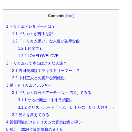
Contents
[
hide
]
1
ドリカムアレルギーとは？
1.1
ドリカムが苦手な訳
1.2
「ドリカム嫌い」な人達が苦手な曲
1.2.1
何度でも
1.2.2
LOVELOVELOVE
2
ドリカムって本当はどんな人達？
2.1
吉田美和はキラキラドリーマー！？
2.2
中村正人との意外な関係性
3
脱・ドリカムアレルギー
3.1
ドリカム以外のアーティストで試してみる
3.1.1
つるの剛士「未来予想図」
3.1.2
クリス・ハート「うれしい！たのしい！大好き！」
3.2
見方を変えてみる
4
賛否両論だけどドリカムの音楽は奥が深い
5
補足：2024年最新情報のまとめ