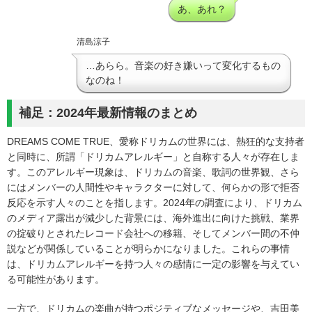
あ、あれ？
清島涼子
…あらら。音楽の好き嫌いって変化するもの
なのね！
補足：2024年最新情報のまとめ
DREAMS COME TRUE、愛称ドリカムの世界には、熱狂的な支持者
と同時に、所謂「ドリカムアレルギー」と自称する人々が存在しま
す。このアレルギー現象は、ドリカムの音楽、歌詞の世界観、さら
にはメンバーの人間性やキャラクターに対して、何らかの形で拒否
反応を示す人々のことを指します。2024年の調査により、ドリカム
のメディア露出が減少した背景には、海外進出に向けた挑戦、業界
の掟破りとされたレコード会社への移籍、そしてメンバー間の不仲
説などが関係していることが明らかになりました。これらの事情
は、ドリカムアレルギーを持つ人々の感情に一定の影響を与えてい
る可能性があります。
一方で、ドリカムの楽曲が持つポジティブなメッセージや、吉田美