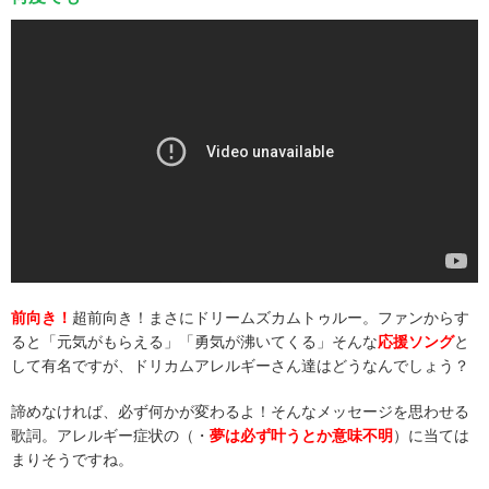
前向き！
超前向き！まさにドリームズカムトゥルー。ファンからす
ると「元気がもらえる」「勇気が沸いてくる」そんな
応援ソング
と
して有名ですが、ドリカムアレルギーさん達はどうなんでしょう？
諦めなければ、必ず何かが変わるよ！そんなメッセージを思わせる
歌詞。アレルギー症状の（・
夢は必ず叶うとか意味不明
）に当ては
まりそうですね。