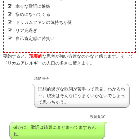
幸せな歌詞に嫉妬
惨めになってくる
ドリカムファンの気持ちが謎
リア充過ぎ
自己肯定感に苦笑い
要約すると、
現実的
な思考が強い方達なのかなと感じます。そして
ドリカムアレルギーの人口の多さに驚きます。
清島涼子
理想的過ぎな歌詞が苦手って意見、わかるわ
～。現実はそんなにうまくいかないでしょっ
て思っちゃう。
視聴覚室
確かに、歌詞は綺麗にまとまってますもん
ね。