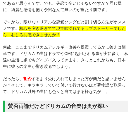
てあると思うんです。でも、失恋て辛いじゃないですか？同じ様
に、綺麗な感情を抱く余裕なんて無いのが当たり前です。
ですから、限りなくリアルな恋愛ソングだと割り切る方法がオスス
メです。
核心を突き過ぎてて現実味溢れてるラブストーリーでした
ら、むしろ共感できませんか？
何故、ここまでドリカムアレルギー改善を提案してるか…答えは簡
単です。ドリカムの曲はドラマやCMに起用される事が実に多く、私
達の生活に嫌でもグイグイ入ってきます。きっとこれからも、日本
中に彼らの楽曲が響き渡るでしょう。
だったら、
拒否
するより受け入れてしまった方が楽だと思いません
か？そして、キラキラしていて付いて行けないほど夢物語な歌詞っ
て、ドリカム以外の曲にも色々と当てはまる様な気が…。
賛否両論だけどドリカムの音楽は奥が深い