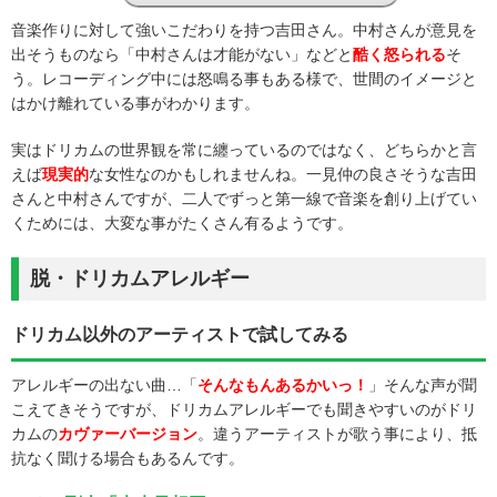
音楽作りに対して強いこだわりを持つ吉田さん。中村さんが意見を
出そうものなら「中村さんは才能がない」などと
酷く怒られる
そ
う。レコーディング中には怒鳴る事もある様で、世間のイメージと
はかけ離れている事がわかります。
実はドリカムの世界観を常に纏っているのではなく、どちらかと言
えば
現実的
な女性なのかもしれませんね。一見仲の良さそうな吉田
さんと中村さんですが、二人でずっと第一線で音楽を創り上げてい
くためには、大変な事がたくさん有るようです。
脱・ドリカムアレルギー
ドリカム以外のアーティストで試してみる
アレルギーの出ない曲…「
そんなもんあるかいっ！
」そんな声が聞
こえてきそうですが、ドリカムアレルギーでも聞きやすいのがドリ
カムの
カヴァーバージョン
。違うアーティストが歌う事により、抵
抗なく聞ける場合もあるんです。