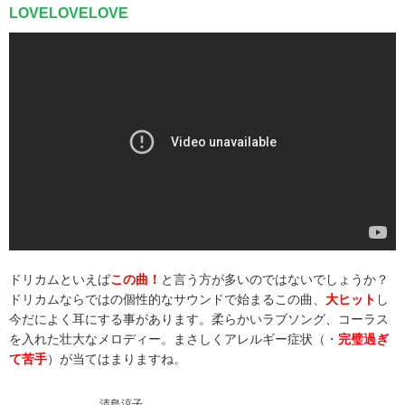
LOVELOVELOVE
ドリカムといえば
この曲！
と言う方が多いのではないでしょうか？
ドリカムならではの個性的なサウンドで始まるこの曲、
大ヒット
し
今だによく耳にする事があります。柔らかいラブソング、コーラス
を入れた壮大なメロディー。まさしくアレルギー症状（・
完璧過ぎ
て苦手
）が当てはまりますね。
清島涼子