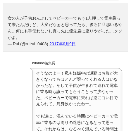
女の人が子供おんぶしてベビーカーでもう1人押して電車乗っ
て来たんだけど、大変だなぁと思ってたら、後ろに旦那いるや
ん…何にも手伝わないし真っ先に優先席に座りやがった…クソ
かよ。
— Rui (@ruirui_0408)
2017年6月9日
bitomos編集長
そうなのよー！私も妊娠中の通勤はお腹が大
きくなってもほとんど譲ってくれる人はいな
かったな。そして子供が生まれて連れて電車
に乗る時も譲ってもらうことって少なかっ
た。ベビーカーで電車に乗れば逆に白い目で
見られて、肩身狭かったわー。
でも逆に、混んでいる時間にベビーカーで電
車に乗るのは周りの迷惑になるなって思っ
て。それからは、なるべく混んでいる時間は