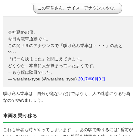
この車掌さん、ナイス！アナウンスやな。
会社勤めの僕。
今日も電車通勤です。
この間ＪＲのアナウンスで「駆け込み乗車は・・・」のあと
で‥
「ほーら挟まった」と聞こえてきます。
どうやら、本当に人が挟まっていたようです。
‥もう僕は駄目でした。
— waraima-syou (@waraima_syou)
2017年6月9日
駆け込み乗車は、自分が危ないだけではなく、人の迷惑になる行為
なのでやめましょう。
車両を乗り移る
これも筆者も時々やってしまいます…。あの駅で降りるには1番前が