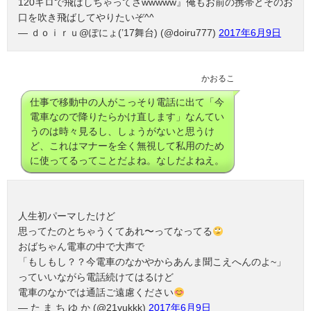
120キロで飛ばしちゃってさwwwww』俺もお前の携帯とそのお
口を吹き飛ばしてやりたいぞ^^
— ｄｏｉｒｕ@ぽにょ(’17舞台) (@doiru777)
2017年6月9日
かおるこ
仕事で移動中の人がこっそり電話に出て「今
電車なので降りたらかけ直します」なんてい
うのは時々見るし、しょうがないと思うけ
ど、これはマナーを全く無視して私用のため
に使ってるってことだよね。なしだよねえ。
人生初パーマしたけど
思ってたのとちゃうくてあれ〜ってなってる
おばちゃん電車の中で大声で
「もしもし？？今電車のなかやからあんま聞こえへんのよ~」
っていいながら電話続けてはるけど
電車のなかでは通話ご遠慮ください
— た ま ち ゆ か (@21yukkk)
2017年6月9日