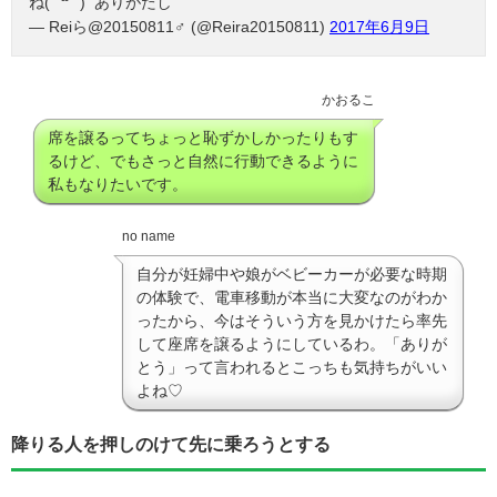
ね( ˊ꒳ˋ ) ᐝありがたし
— Reiら@20150811♂ (@Reira20150811)
2017年6月9日
かおるこ
席を譲るってちょっと恥ずかしかったりもす
るけど、でもさっと自然に行動できるように
私もなりたいです。
no name
自分が妊婦中や娘がベビーカーが必要な時期
の体験で、電車移動が本当に大変なのがわか
ったから、今はそういう方を見かけたら率先
して座席を譲るようにしているわ。「ありが
とう」って言われるとこっちも気持ちがいい
よね♡
降りる人を押しのけて先に乗ろうとする