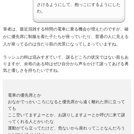
さけるようにして、抱っこにするようにした
わ。
筆者は、最近混雑する時間の電車に乗る機会が増えたのですが、確
かに優先席に制服を着た子たちが座っていたり、普通の人に見える
人が座ってるのは当たり前の光景になってしまっていますね。
ラッシュの時は混みすぎていて、譲るどころの状況ではない面もあ
りますが、余裕のある時はぜひ自分から声をかけて譲ってあげる勇
気と優しさを持ちたいですね。
電車の優先席とか
おなかでっかいころになると優先席から遠く離れた所に立って
ても
ここ空いてますよーとか、お譲りしますよーとか呼びに来て譲
ってくれる人とかいたな
運動がてら立ってたけど、危ないから座れってことなんだろう