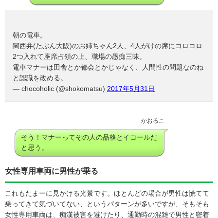
朝の電車。
関西弁(たぶん大阪)のお姉ちゃん2人、4人がけの席にコロコロ
2つ入れて座席占領の上、職場の愚痴三昧。
電車マナーは田舎とか都会とかじゃなく、人間性の問題なのね
と認識を改める。
— chocoholic (@shokomatsu)
2017年5月31日
かおるこ
そう！マナーってその人の品格とイコールだ
と思う。
女性専用車両に男性が乗る
これもたまーに見かける光景です。ほとんどの場合が男性は慌てて
乗ってきて気づいてない、というパターンが多いですが、そもそも
女性専用車両は、痴漢被害を避けたり、通勤時の混雑で男性と密着