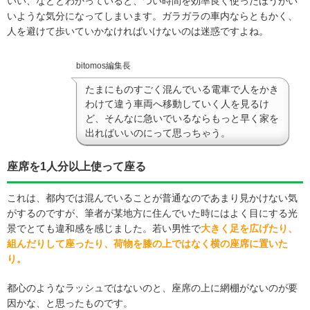
いい、などとわかっていると、つい時間を効率良く使ったほうがい
いような気分になってしまいます。ガラガラの車内ならともかく、
人を避けて歩いていかなければいけないのは迷惑ですよね。
bitomos編集長
たまにものすごく混んでいる電車で人をかき
わけて違う車両へ移動していく人を見るけ
ど、そんなに急いでいるならもっと早く家を
出ればいいのにって思っちゃう。
座席を1人分以上使って座る
これは、都内では混んでいることが普通なのであまり見かけない気
がするのですが、筆者が某地方に住んでいた時にはよく目にする光
景でとても違和感を感じました。若い男性で
大きく足を広げたり、
組んだりして座ったり、荷物を膝の上ではなく横の座席に置いた
り。
都心のようなラッシュではないのと、座席の上に網棚がないのが要
因かな、と思ったものです。