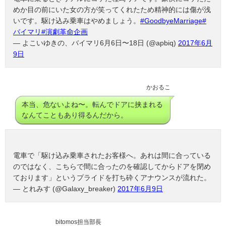
めか目の前にいた女の方が笑ってくれたため精神的には傷が浅
いです。駆け込み乗車はやめましょう。
#GoodbyeMarriage
#
バイマリ
#演劇革命企画
— よこいゆきの、バイマリ6月6日〜18日 (@apbiq)
2017年6月
9日
かおるこ
本当、危ないよね〜。転んでドアに挟まれる
なんてこともあり得るんだから。
電車で「駆け込み乗車されたお客様へ。あれは間に合っている
のではなく、こちらで間に合ったのを確認してからドアを閉め
ております」というプライドを打ち砕くアナウンスが流れた。
— とれみす (@Galaxy_breaker)
2017年6月9日
bitomos担当部長