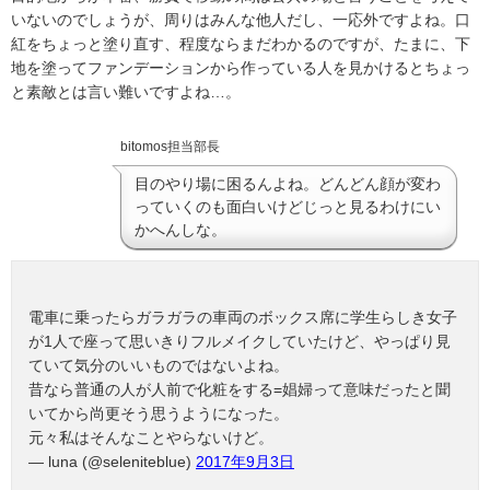
いないのでしょうが、周りはみんな他人だし、一応外ですよね。口
紅をちょっと塗り直す、程度ならまだわかるのですが、たまに、下
地を塗ってファンデーションから作っている人を見かけるとちょっ
と素敵とは言い難いですよね…。
bitomos担当部長
目のやり場に困るんよね。どんどん顔が変わ
っていくのも面白いけどじっと見るわけにい
かへんしな。
電車に乗ったらガラガラの車両のボックス席に学生らしき女子
が1人で座って思いきりフルメイクしていたけど、やっぱり見
ていて気分のいいものではないよね。
昔なら普通の人が人前で化粧をする=娼婦って意味だったと聞
いてから尚更そう思うようになった。
元々私はそんなことやらないけど。
— luna (@seleniteblue)
2017年9月3日