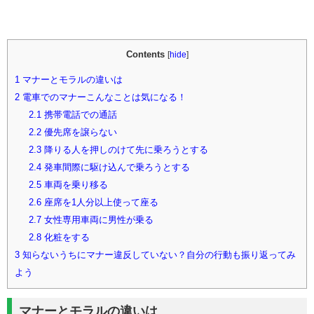
Contents
[
hide
]
1
マナーとモラルの違いは
2
電車でのマナーこんなことは気になる！
2.1
携帯電話での通話
2.2
優先席を譲らない
2.3
降りる人を押しのけて先に乗ろうとする
2.4
発車間際に駆け込んで乗ろうとする
2.5
車両を乗り移る
2.6
座席を1人分以上使って座る
2.7
女性専用車両に男性が乗る
2.8
化粧をする
3
知らないうちにマナー違反していない？自分の行動も振り返ってみ
よう
マナーとモラルの違いは