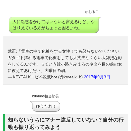
かおるこ
人に迷惑をかけてはいないと言えるけど、や
はり見ている方がちょっと困るよね。
武正:「電車の中で化粧をする女性！でも怒らないでください、
ガタゴト揺れる電車で化粧をしても大丈夫なくらい大雑把な顔
をしてるんです」っていう綾小路きみまろのネタを目の前の女
に教えてあげたい、火曜日の朝。
— KEYTALKコピペ改変bot (@keytalk_b)
2017年9月3日
bitomos担当部長
ゆうたれ！
知らないうちにマナー違反していない？自分の行
動も振り返ってみよう