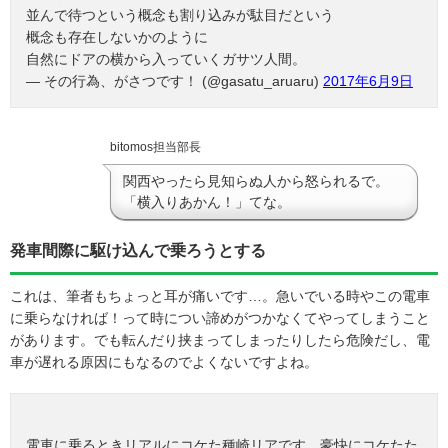
並んで待つという概念も割り込みが駄目だという
概念も存在しないかのように
自然にドアの横から入っていくガサツ人間。
— その行為、がさつです！ (@gasatu_aruaru)
2017年6月9日
bitomos担当部長
関西やったら見知らぬ人から怒られるで。
「横入りあかん！」てな。
発車間際に駆け込んで乗ろうとする
これは、筆者もちょっと耳が痛いです…。急いでいる時やこの電車
に乗らなければ！って時につい諦めがつかなくてやってしまうこと
があります。でも転んだり挟まってしまったりしたら危険だし、電
車が遅れる原因にもなるのでよくないですよね。
電車に乗るときリアルにコケた種崎リアです。豪快にコケたた