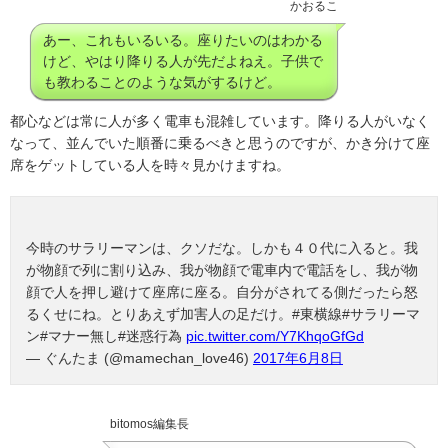
かおるこ
あー、これもいるいる。座りたいのはわかる
けど、やはり降りる人が先だよねえ。子供で
も教わることのような気がするけど。
都心などは常に人が多く電車も混雑しています。降りる人がいなく
なって、並んでいた順番に乗るべきと思うのですが、かき分けて座
席をゲットしている人を時々見かけますね。
今時のサラリーマンは、クソだな。しかも４０代に入ると。我
が物顔で列に割り込み、我が物顔で電車内で電話をし、我が物
顔で人を押し避けて座席に座る。自分がされてる側だったら怒
るくせにね。とりあえず加害人の足だけ。#東横線#サラリーマ
ン#マナー無し#迷惑行為
pic.twitter.com/Y7KhqoGfGd
— ぐんたま (@mamechan_love46)
2017年6月8日
bitomos編集長