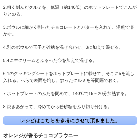
2.粗く刻んだクルミを、低温（約140℃）のホットプレートでこんが
りと炒る。
3.ボウルに細かく割ったチョコレートとバターを入れて、湯煎で溶
かす。
4.別のボウルで玉子と砂糖を混ぜ合わせ、3に加えて混ぜる。
5.4に生クリームとふるった◇を加えて混ぜる。
6.1のクッキングシートをホットプレートに載せて、そこに5を流し
入れる。へらで表面を均し、炒ったクルミを等間隔でおく。
7.ホットプレートのふたを閉めて、140℃で15～20分加熱する。
8.焼きあがって、冷めてから粉砂糖をふり切り分ける。
レシピはこちらを参考にさせて頂きました。
オレンジが香るチョコブラウニー