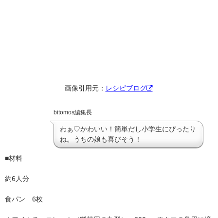
画像引用元：
レシピブログ
bitomos編集長
わぁ♡かわいい！簡単だし小学生にぴったり
ね。うちの娘も喜びそう！
■材料
約6人分
食パン 6枚