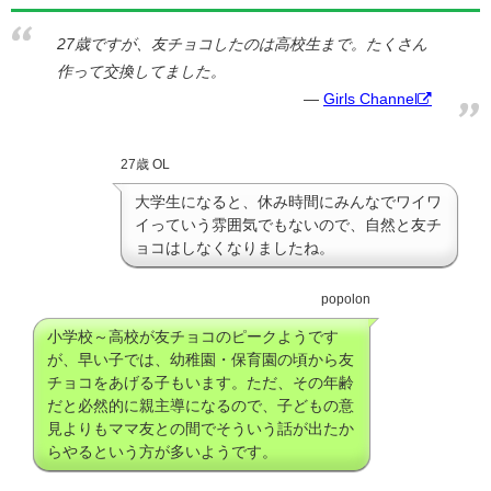
27歳ですが、友チョコしたのは高校生まで。たくさん
作って交換してました。
Girls Channel
27歳 OL
大学生になると、休み時間にみんなでワイワ
イっていう雰囲気でもないので、自然と友チ
ョコはしなくなりましたね。
popolon
小学校～高校が友チョコのピークようです
が、早い子では、幼稚園・保育園の頃から友
チョコをあげる子もいます。ただ、その年齢
だと必然的に親主導になるので、子どもの意
見よりもママ友との間でそういう話が出たか
らやるという方が多いようです。