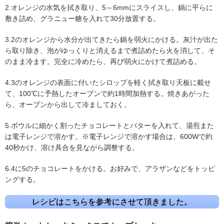
2.オレンジの水気を拭き取り、5～6mmにスライスし、鍋に平らに
敷き詰め、グラニュー糖を入れて30分放置する。
3.2のオレンジから水分が出てきたら鍋を弱火にかける。灰汁が出た
ら取り除き、泡がゆっくりと消えるまで煮詰めたら火を消して、そ
のまま冷ます。完全に冷めたら、再び弱火にかけて煮詰める。
4.3のオレンジの表面に付いたシロップを軽く拭き取り天板に載せ
て、100℃に予熱したオーブンで約1時間加熱する。焼きあがった
ら、オーブンから出して冷ましておく。
5.ボウルに細かく割ったチョコレートとバターを入れて、湯煎また
は電子レンジで溶かす。※電子レンジで溶かす場合は、600Wで約
40秒かけ、溶け具合を見ながら調整する。
6.4に5のチョコレートをかける。お好みで、アラザンなどをトッピ
ングする。
レシピはこちらを参考にさせて頂きました。