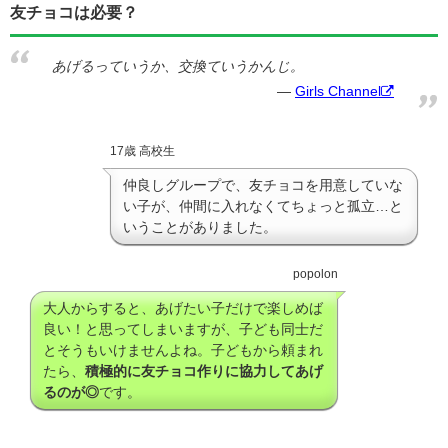
友チョコは必要？
あげるっていうか、交換ていうかんじ。
Girls Channel
17歳 高校生
仲良しグループで、友チョコを用意していな
い子が、仲間に入れなくてちょっと孤立…と
いうことがありました。
popolon
大人からすると、あげたい子だけで楽しめば
良い！と思ってしまいますが、子ども同士だ
とそうもいけませんよね。子どもから頼まれ
たら、
積極的に友チョコ作りに協力してあげ
るのが◎
です。