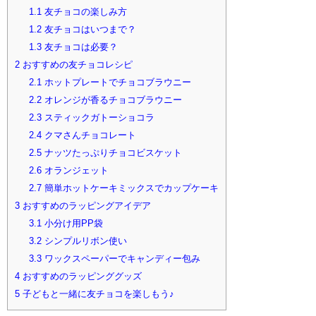
1.1
友チョコの楽しみ方
1.2
友チョコはいつまで？
1.3
友チョコは必要？
2
おすすめの友チョコレシピ
2.1
ホットプレートでチョコブラウニー
2.2
オレンジが香るチョコブラウニー
2.3
スティックガトーショコラ
2.4
クマさんチョコレート
2.5
ナッツたっぷりチョコビスケット
2.6
オランジェット
2.7
簡単ホットケーキミックスでカップケーキ
3
おすすめのラッピングアイデア
3.1
小分け用PP袋
3.2
シンプルリボン使い
3.3
ワックスペーパーでキャンディー包み
4
おすすめのラッピンググッズ
5
子どもと一緒に友チョコを楽しもう♪