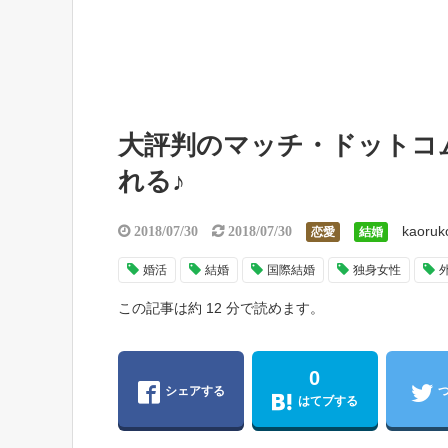
大評判のマッチ・ドットコ
れる♪
kaoruk
2018/07/30
2018/07/30
恋愛
結婚
婚活
結婚
国際結婚
独身女性
この記事は約 12 分で読めます。
0
シェアする
はてブする