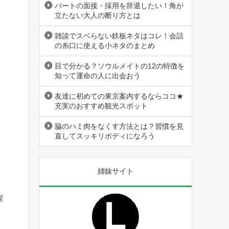
パートの面接・採用を辞退したい！角が
立たない大人の断り方とは
雑談でスベらない鉄板ネタはコレ！会話
の糸口に使える小ネタのまとめ
目で分かる？ソウルメイトの12の特徴を
知って運命の人に出会おう
友達に初めての東京案内するならココ★
充実のおすすめ観光スポット
脇のハミ肉をなくす方法とは？習慣を見
直してスッキリボディになろう
姉妹サイト
こ
探