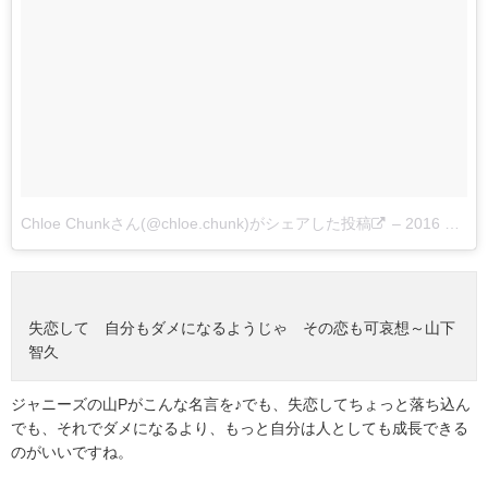
Chloe Chunkさん(@chloe.chunk)がシェアした投稿
–
2016 12月 20 10:42午後 PST
失恋して 自分もダメになるようじゃ その恋も可哀想～山下
智久
ジャニーズの山Pがこんな名言を♪でも、失恋してちょっと落ち込ん
でも、それでダメになるより、もっと自分は人としても成長できる
のがいいですね。