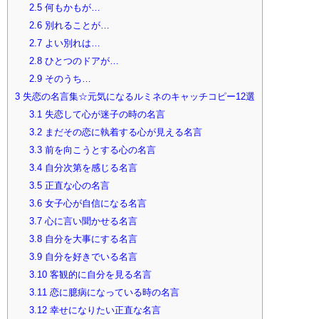
2.5
何もかもが…
2.6
別れることが…
2.7
よい別れは…
2.8
ひとつのドアが…
2.9
そのうち…
3
失恋の名言集☆元気になるルミネのキャッチコピー12選
3.1
失恋して心が迷子の時の名言
3.2
まだその恋に執着する心が見える名言
3.3
前を向こうとする心の名言
3.4
自分次第を感じる名言
3.5
正直な心の名言
3.6
女子心が自信になる名言
3.7
心に言い聞かせる名言
3.8
自分を大事にする名言
3.9
自分を好きでいる名言
3.10
客観的に自分を見る名言
3.11
恋に臆病になっている時の名言
3.12
幸せになりたい正直な名言