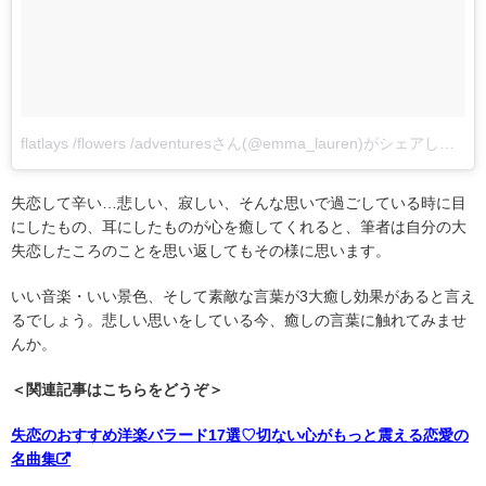
flatlays /flowers /adventuresさん(@emma_lauren)がシェアした投稿
失恋して辛い…悲しい、寂しい、そんな思いで過ごしている時に目
にしたもの、耳にしたものが心を癒してくれると、筆者は自分の大
失恋したころのことを思い返してもその様に思います。
いい音楽・いい景色、そして素敵な言葉が3大癒し効果があると言え
るでしょう。悲しい思いをしている今、癒しの言葉に触れてみませ
んか。
＜関連記事はこちらをどうぞ＞
失恋のおすすめ洋楽バラード17選♡切ない心がもっと震える恋愛の
名曲集