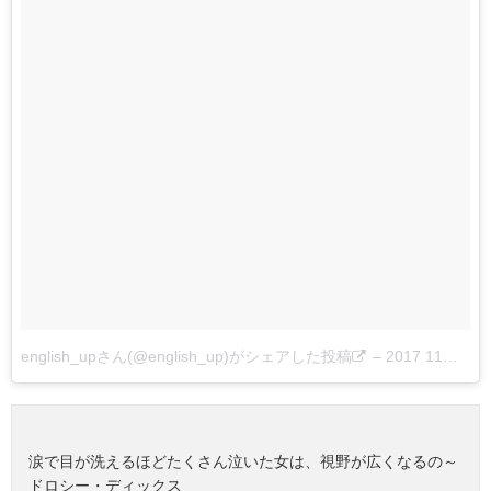
english_upさん(@english_up)がシェアした投稿
–
2017 11月 2 2:59午前 PDT
涙で目が洗えるほどたくさん泣いた女は、視野が広くなるの～
ドロシー・ディックス