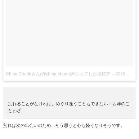
Chloe Chunkさん(@chloe.chunk)がシェアした投稿
–
2016 9月 16 7:47午前 PDT
別れることがなければ、めぐり逢うこともできない～西洋のこ
とわざ
別れは次の出会いのため…そう思うと心も軽くなりそうです。