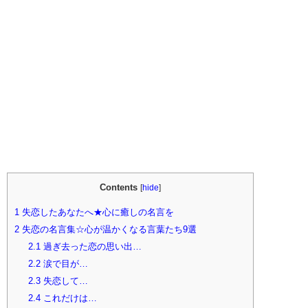
Contents
[
hide
]
1
失恋したあなたへ★心に癒しの名言を
2
失恋の名言集☆心が温かくなる言葉たち9選
2.1
過ぎ去った恋の思い出…
2.2
涙で目が…
2.3
失恋して…
2.4
これだけは…