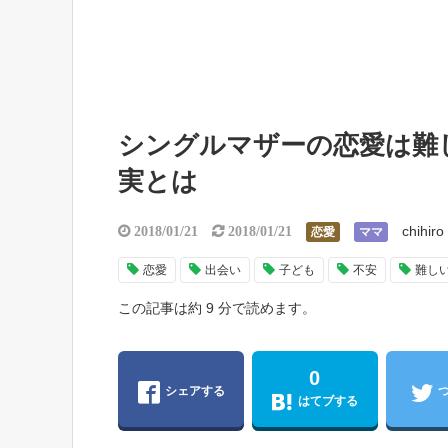
シングルマザーの恋愛は難
実とは
chihiro
2018/01/21
2018/01/21
恋愛
ママ
恋愛
出会い
子ども
不安
難し
この記事は約 9 分で読めます。
0
シェアする
はてブする