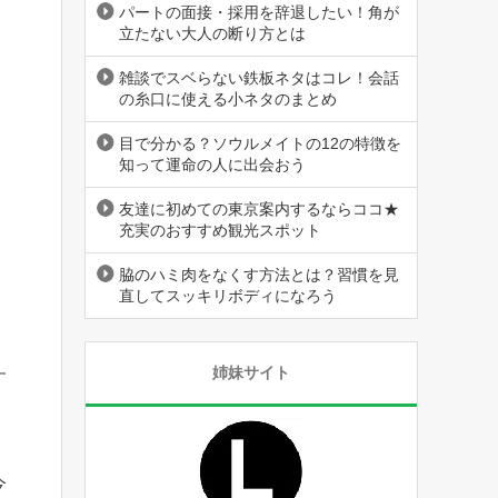
パートの面接・採用を辞退したい！角が
立たない大人の断り方とは
雑談でスベらない鉄板ネタはコレ！会話
の糸口に使える小ネタのまとめ
目で分かる？ソウルメイトの12の特徴を
知って運命の人に出会おう
友達に初めての東京案内するならココ★
充実のおすすめ観光スポット
脇のハミ肉をなくす方法とは？習慣を見
直してスッキリボディになろう
姉妹サイト
す
今