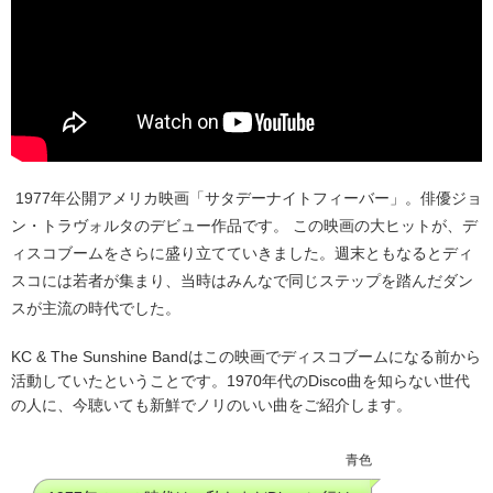
1977年公開アメリカ映画「サタデーナイトフィーバー」。俳優ジョ
ン・トラヴォルタのデビュー作品です。 この映画の大ヒットが、デ
ィスコブームをさらに盛り立てていきました。週末ともなるとディ
スコには若者が集まり、当時はみんなで同じステップを踏んだダン
スが主流の時代でした。
KC & The Sunshine Bandはこの映画でディスコブームになる前から
活動していたということです。1970年代のDisco曲を知らない世代
の人に、今聴いても新鮮でノリのいい曲をご紹介します。
青色