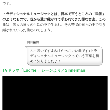
です。
トラディショナルミュージックとは、日本で言うところの「民謡」
のようなもので、昔から受け継がれて唄われてきた様な音楽。
この
曲は、黒人の日々の生活の中で生まれ、その苦悩の日々の中で引き
継がれていった曲なのでしょう。
岡田祐樹
ん～渋いですよね！かっこいい曲です♪トラ
ディショナルミュージックっていう言葉を初
めて知りましたよ！
TVドラマ「Lucifer 」シーンより／Sinnerman