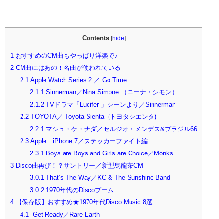
Contents
[
hide
]
1
おすすめのCM曲もやっぱり洋楽で♪
2
CM曲にはあの！名曲が使われている
2.1
Apple Watch Series 2 ／ Go Time
2.1.1
Sinnerman／Nina Simone （ニーナ・シモン）
2.1.2
TVドラマ「Lucifer 」シーンより／Sinnerman
2.2
TOYOTA／ Toyota Sienta (トヨタシエンタ)
2.2.1
マシュ・ケ・ナダ／セルジオ・メンデス&ブラジル66
2.3
Apple iPhone 7／ステッカーファイト編
2.3.1
Boys are Boys and Girls are Choice／Monks
3
Disco曲再び！？サントリー／新型烏龍茶CM
3.0.1
That’s The Way／KC & The Sunshine Band
3.0.2
1970年代のDiscoブーム
4
【保存版】おすすめ★1970年代Disco Music 8選
4.1
Get Ready／Rare Earth