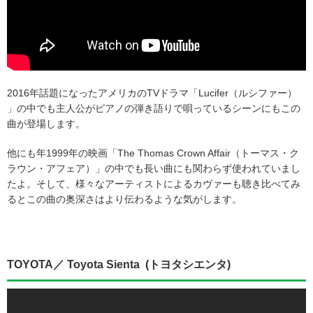
2016年話題になったアメリカのTVドラマ「Lucifer（ルシファー）
」の中でも主人公がピアノの弾き語りで唄っているシーンにもこの
曲が登場します。
他にも年1999年の映画「The Thomas Crown Affair（トーマス・ク
ラウン・アフェア）」の中でも長い曲にも関わらず使われていまし
たよ。そして、様々なアーティストによるカヴァーも聴き比べてみ
るとこの曲の奥深さはより伝わるような気がします。
TOYOTA／ Toyota Sienta (トヨタシエンタ)