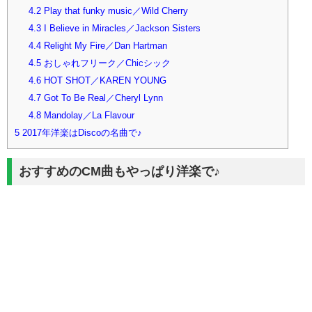
4.2
Play that funky music／Wild Cherry
4.3
I Believe in Miracles／Jackson Sisters
4.4
Relight My Fire／Dan Hartman
4.5
おしゃれフリーク／Chicシック
4.6
HOT SHOT／KAREN YOUNG
4.7
Got To Be Real／Cheryl Lynn
4.8
Mandolay／La Flavour
5
2017年洋楽はDiscoの名曲で♪
おすすめのCM曲もやっぱり洋楽で♪