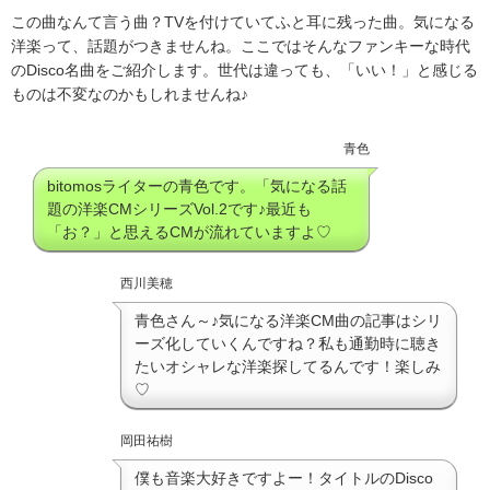
この曲なんて言う曲？TVを付けていてふと耳に残った曲。気になる
洋楽って、話題がつきませんね。ここではそんなファンキーな時代
のDisco名曲をご紹介します。世代は違っても、「いい！」と感じる
ものは不変なのかもしれませんね♪
青色
bitomosライターの青色です。「気になる話
題の洋楽CMシリーズVol.2です♪最近も
「お？」と思えるCMが流れていますよ♡
西川美穂
青色さん～♪気になる洋楽CM曲の記事はシリ
ーズ化していくんですね？私も通勤時に聴き
たいオシャレな洋楽探してるんです！楽しみ
♡
岡田祐樹
僕も音楽大好きですよー！タイトルのDisco