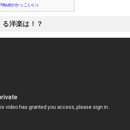
bullがかっこいい♪
くる洋楽は！？