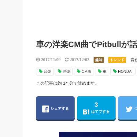
車の洋楽CM曲でPitbul
青
2017/11/09
2017/12/02
趣味
トレンド
音楽
洋楽
CM曲
車
HONDA
この記事は約 14 分で読めます。
3
シェアする
はてブする