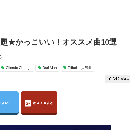
lが話題★かっこいい！オススメ曲10選
色
Climate Change
Bad Man
Pitbull 人気曲
16,642 View
つぶやく
オススメする