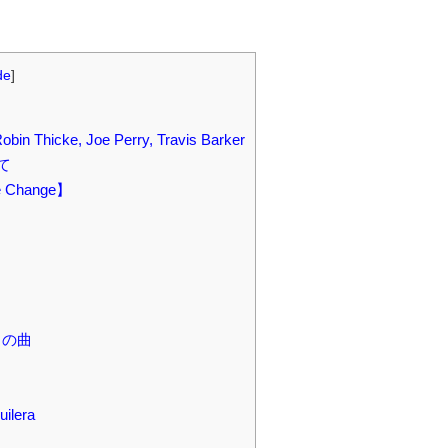
de
]
Thicke, Joe Perry, Travis Barker
て
Change】
この曲
uilera