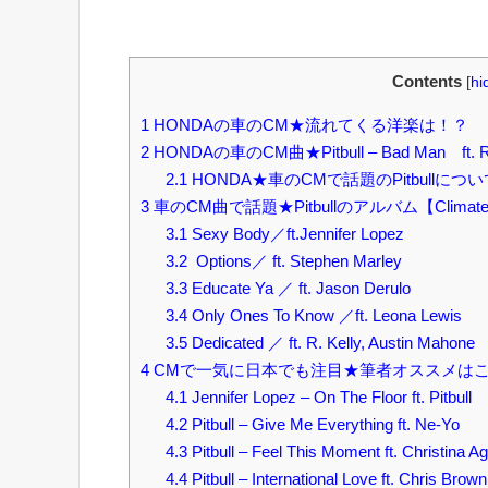
Contents
[
hi
1
HONDAの車のCM★流れてくる洋楽は！？
2
HONDAの車のCM曲★Pitbull – Bad Man ft. Robin 
2.1
HONDA★車のCMで話題のPitbullについ
3
車のCM曲で話題★Pitbullのアルバム【Climate 
3.1
Sexy Body／ft.Jennifer Lopez
3.2
Options／ ft. Stephen Marley
3.3
Educate Ya ／ ft. Jason Derulo
3.4
Only Ones To Know ／ft. Leona Lewis
3.5
Dedicated ／ ft. R. Kelly, Austin Mahone
4
CMで一気に日本でも注目★筆者オススメは
4.1
Jennifer Lopez – On The Floor ft. Pitbull
4.2
Pitbull – Give Me Everything ft. Ne-Yo
4.3
Pitbull – Feel This Moment ft. Christina Ag
4.4
Pitbull – International Love ft. Chris Brown