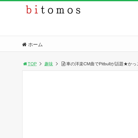
ホーム
TOP
趣味
車の洋楽CM曲でPitbullが話題★か