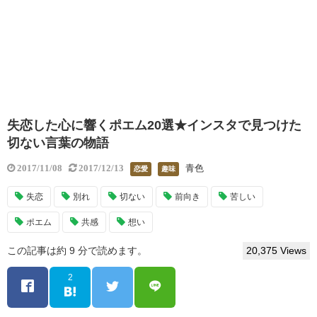
失恋した心に響くポエム20選★インスタで見つけた
切ない言葉の物語
青色
2017/11/08
2017/12/13
恋愛
趣味
失恋
別れ
切ない
前向き
苦しい
ポエム
共感
想い
この記事は約 9 分で読めます。
20,375 Views
2