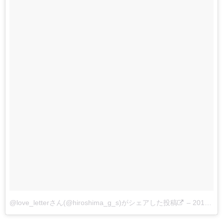
@love_letterさん(@hiroshima_g_s)がシェアした投稿
–
2017 10月 23 5:46午前 PDT