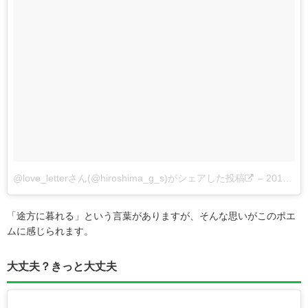
@love_letterさん(@hiroshima_g_s)がシェアした投稿
–
2017 10月 22 4:14午後 PDT
「途方に暮れる」という言葉がありますが、そんな思いがこのポエ
ムに感じられます。
大丈夫？きっと大丈夫