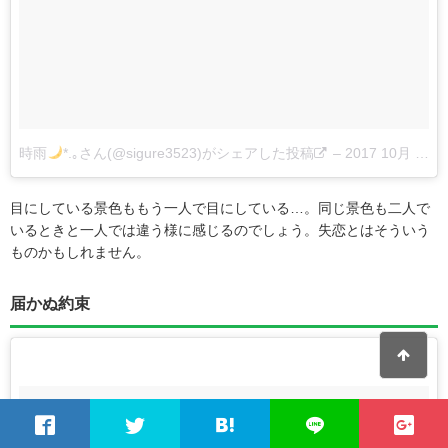
時雨
*.｡さん(@sigure3523)がシェアした投稿
–
2017 10月 31 3:57午前 PDT
目にしている景色ももう一人で目にしている…。同じ景色も二人で
いるときと一人では違う様に感じるのでしょう。失恋とはそういう
ものかもしれません。
届かぬ約束