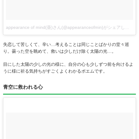
appearance of mind(葵)さん(@appearanceofmin)がシェアした投稿
失恋して苦しくて、辛い…考えることは同じことばかりの堂々巡
り。曇った空を眺めて、救いは少しだけ除く太陽の光…。
目にした太陽の少しの光の様に、自分の心も少しずつ前を向けるよ
うに様に祈る気持ちがすごくよくわかるポエムです。
青空に救われる心