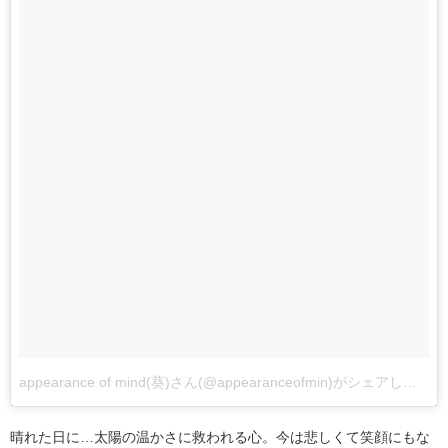
appearance of mind(葵)さん(@appearanceofmin)がシェアした投稿
晴れた日に…太陽の温かさに救われる心。今は悲しくて笑顔にもな