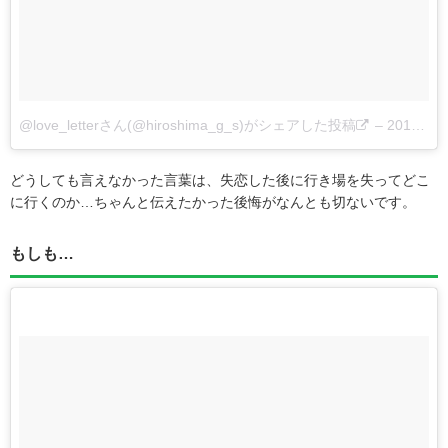
@love_letterさん(@hiroshima_g_s)がシェアした投稿
–
2017 11月 1 5:54午前 PDT
どうしても言えなかった言葉は、失恋した後に行き場を失ってどこ
に行くのか…ちゃんと伝えたかった後悔がなんとも切ないです。
もしも…