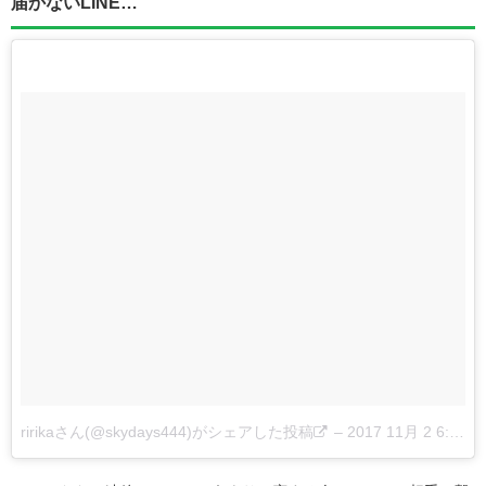
届かないLINE…
ririkaさん(@skydays444)がシェアした投稿
–
2017 11月 2 6:24午前 PDT