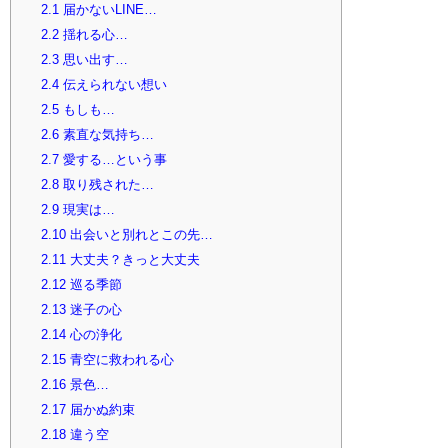
2.1
届かないLINE…
2.2
揺れる心…
2.3
思い出す…
2.4
伝えられない想い
2.5
もしも…
2.6
素直な気持ち…
2.7
愛する…という事
2.8
取り残された…
2.9
現実は…
2.10
出会いと別れとこの先…
2.11
大丈夫？きっと大丈夫
2.12
巡る季節
2.13
迷子の心
2.14
心の浄化
2.15
青空に救われる心
2.16
景色…
2.17
届かぬ約束
2.18
違う空