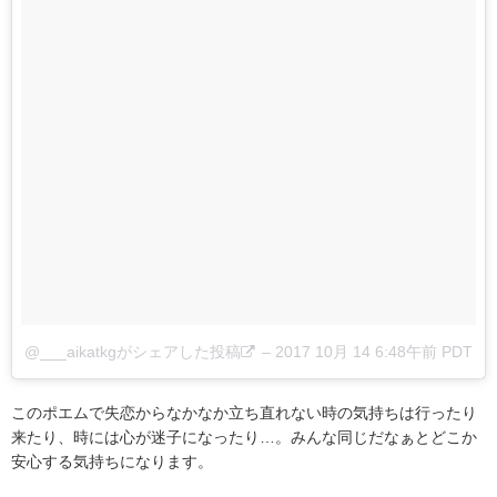
@___aikatkgがシェアした投稿
–
2017 10月 14 6:48午前 PDT
このポエムで失恋からなかなか立ち直れない時の気持ちは行ったり
来たり、時には心が迷子になったり…。みんな同じだなぁとどこか
安心する気持ちになります。