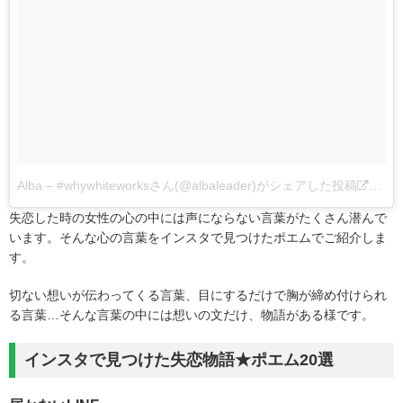
Alba – #whywhiteworksさん(@albaleader)がシェアした投稿
–
20
失恋した時の女性の心の中には声にならない言葉がたくさん潜んで
います。そんな心の言葉をインスタで見つけたポエムでご紹介しま
す。
切ない想いが伝わってくる言葉、目にするだけで胸が締め付けられ
る言葉…そんな言葉の中には想いの文だけ、物語がある様です。
インスタで見つけた失恋物語★ポエム20選