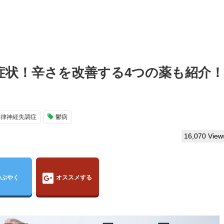
症状！辛さを改善する4つの薬も紹介！
自律神経失調症
鬱病
16,070 View
つぶやく
オススメする