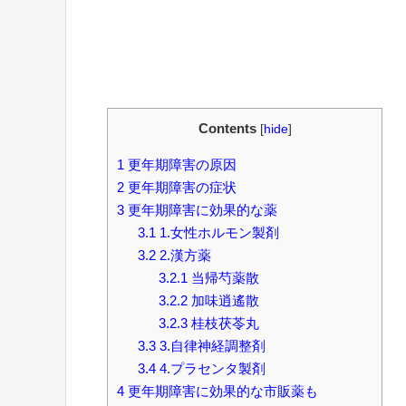
Contents
[
hide
]
1
更年期障害の原因
2
更年期障害の症状
3
更年期障害に効果的な薬
3.1
1.女性ホルモン製剤
3.2
2.漢方薬
3.2.1
当帰芍薬散
3.2.2
加味逍遙散
3.2.3
桂枝茯苓丸
3.3
3.自律神経調整剤
3.4
4.プラセンタ製剤
4
更年期障害に効果的な市販薬も