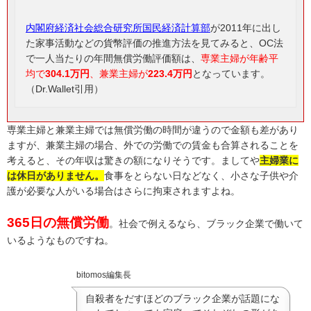
内閣府経済社会総合研究所国民経済計算部
が2011年に出し
た家事活動などの貨幣評価の推進方法を見てみると、OC法
で一人当たりの年間無償労働評価額は、
専業主婦が年齢平
均で
304.1万円
、兼業主婦が
223.4万円
となっています。
（Dr.Wallet引用）
専業主婦と兼業主婦では無償労働の時間が違うので金額も差があり
ますが、兼業主婦の場合、外での労働での賃金も合算されることを
考えると、その年収は驚きの額になりそうです。ましてや
主婦業に
は休日がありません
。
食事をとらない日などなく、小さな子供や介
護が必要な人がいる場合はさらに拘束されますよね。
365日の無償労働
。社会で例えるなら、ブラック企業で働いて
いるようなものですね。
bitomos編集長
自殺者をだすほどのブラック企業が話題にな