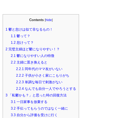
Contents
[
hide
]
1
鬱と怠けは似て非なるもの！
1.1
鬱って？
1.2
怠けって？
2
完璧主婦ほど鬱になりやすい！？
2.1
鬱になりやすい人の特徴
2.2
主婦に置き換えると
2.2.1
同年代のママ友がいない
2.2.2
子供が小さく家にこもりがち
2.2.3
単調な毎日で刺激がない
2.2.4
なんでも自分一人でやろうとする
3
「私鬱かも？」と思った時の回復方法
3.1
一日家事を放棄する
3.2
手伝ってもらうのではなく一緒に
3.3
自分から評価を受けに行く