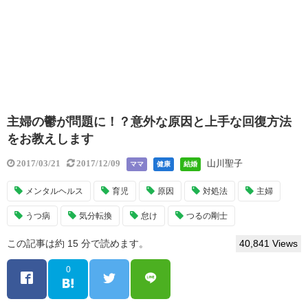
主婦の鬱が問題に！？意外な原因と上手な回復方法
をお教えします
山川聖子
2017/03/21
2017/12/09
ママ
健康
結婚
メンタルヘルス
育児
原因
対処法
主婦
うつ病
気分転換
怠け
つるの剛士
この記事は約 15 分で読めます。
40,841 Views
0