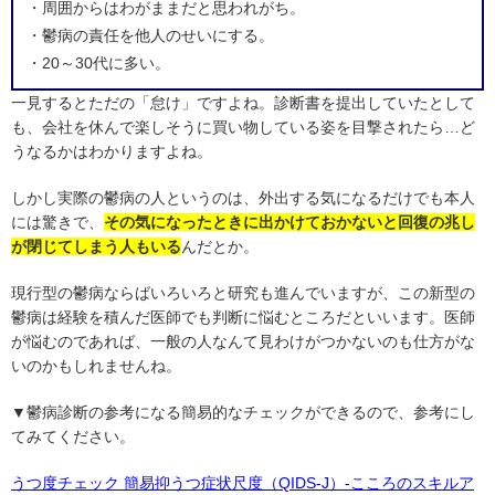
・周囲からはわがままだと思われがち。
・鬱病の責任を他人のせいにする。
・20～30代に多い。
一見するとただの「怠け」ですよね。診断書を提出していたとして
も、会社を休んで楽しそうに買い物している姿を目撃されたら…ど
うなるかはわかりますよね。
しかし実際の鬱病の人というのは、外出する気になるだけでも本人
には驚きで、
その気になったときに出かけておかないと回復の兆し
が閉じてしまう人もいる
んだとか。
現行型の鬱病ならばいろいろと研究も進んでいますが、この新型の
鬱病は経験を積んだ医師でも判断に悩むところだといいます。医師
が悩むのであれば、一般の人なんて見わけがつかないのも仕方がな
いのかもしれませんね。
▼鬱病診断の参考になる簡易的なチェックができるので、参考にし
てみてください。
うつ度チェック 簡易抑うつ症状尺度（QIDS-J）-こころのスキルア