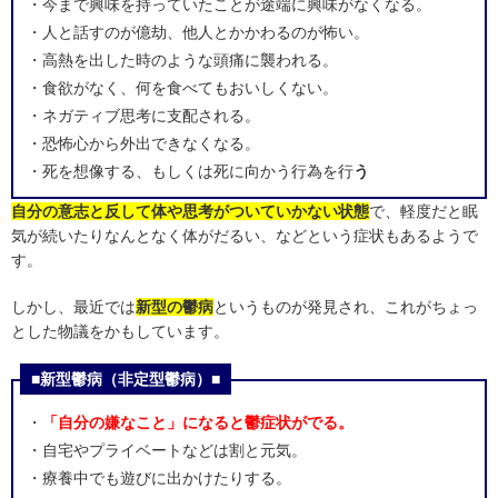
・今まで興味を持っていたことが途端に興味がなくなる。
・人と話すのが億劫、他人とかかわるのが怖い。
・高熱を出した時のような頭痛に襲われる。
・食欲がなく、何を食べてもおいしくない。
・ネガティブ思考に支配される。
・恐怖心から外出できなくなる。
・死を想像する、もしくは死に向かう行為を行
う
自分の意志と反して体や思考がついていかない状態
で、軽度だと眠
気が続いたりなんとなく体がだるい、などという症状もあるようで
す。
しかし、最近では
新型の鬱病
というものが発見され、これがちょっ
とした物議をかもしています。
■新型鬱病（非定型鬱病）■
・
「自分の嫌なこと」になると鬱症状がでる。
・自宅やプライベートなどは割と元気。
・療養中でも遊びに出かけたりする。