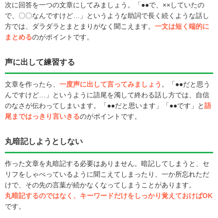
次に回答を一つの文章にしてみましょう。「●●で、××していたの
で、〇〇なんですけど…」というような助詞で長く続くような話し
方では、ダラダラとまとまりがなく聞こえます。
一文は短く端的に
まとめる
のがポイントです。
声に出して練習する
文章を作ったら、
一度声に出して言ってみましょう
。「●●だと思う
んですけど…」というように語尾を濁して終わる話し方では、自信
のなさが伝わってしまいます。「●●だと思います」「●●です」と
語
尾まではっきり言いきる
のがポイントです。
丸暗記しようとしない
作った文章を丸暗記する必要はありません。暗記してしまうと、セ
リフをしゃべっているように聞こえてしまったり、一か所忘れただ
けで、その先の言葉が続かなくなってしまうことがあります。
丸暗記するのではなく、キーワードだけをしっかり覚えておけばOK
です。