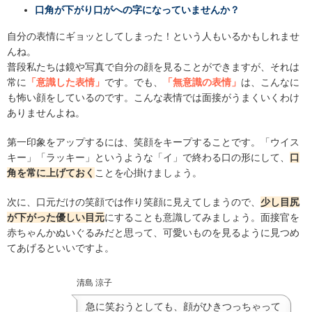
口角が下がり口がへの字になっていませんか？
自分の表情にギョッとしてしまった！という人もいるかもしれませ
んね。
普段私たちは鏡や写真で自分の顔を見ることができますが、それは
常に
「意識した表情」
です。でも、
「無意識の表情」
は、こんなに
も怖い顔をしているのです。こんな表情では面接がうまくいくわけ
ありませんよね。
第一印象をアップするには、笑顔をキープすることです。「ウイス
キー」「ラッキー」というような「イ」で終わる口の形にして、
口
角を常に上げておく
ことを心掛けましょう。
次に、口元だけの笑顔では作り笑顔に見えてしまうので、
少し目尻
が下がった優しい目元
にすることも意識してみましょう。面接官を
赤ちゃんかぬいぐるみだと思って、可愛いものを見るように見つめ
てあげるといいですよ。
清島 涼子
急に笑おうとしても、顔がひきつっちゃって