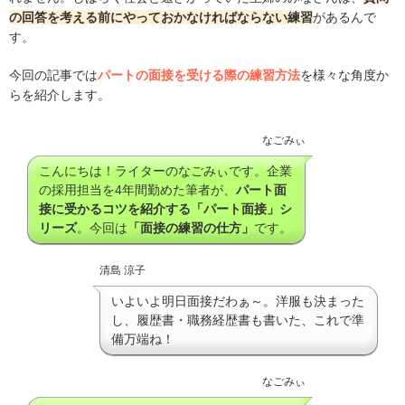
の回答を考える前にやっておかなければならない練習
があるんで
す。
今回の記事では
パートの面接を受ける際の練習方法
を様々な角度か
らを紹介します。
なごみぃ
こんにちは！ライターのなごみぃです。企業
の採用担当を4年間勤めた筆者が、
パート面
接に受かるコツを紹介する「パート面接」シ
リーズ
。今回は
「面接の練習の仕方」
です。
清島 涼子
いよいよ明日面接だわぁ～。洋服も決まった
し、履歴書・職務経歴書も書いた、これで準
備万端ね！
なごみぃ