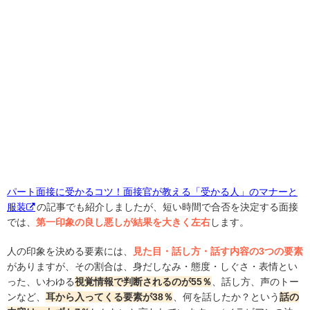
パート面接に受かるコツ！面接官が教える「受かる人」のマナーと
服装
の記事でも紹介しましたが、短い時間で合否を決定する面接
では、
第一印象の良し悪しが結果を大きく左右
します。
人の印象を決める要素には、
見た目・話し方・話す内容の3つの要素
がありますが、その割合は、身だしなみ・態度・しぐさ・表情とい
った、いわゆる
視覚情報で判断されるのが55％
、話し方、声のトー
ンなど、
耳から入ってくる要素が38％
、何を話したか？という
話の