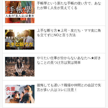
手帳學という新たな手帳の使い方で、あな
たが輝く人生が見えてくる
上手な断り方★上司・友だち・ママ友に角
を立てずにNOと言う方法
やりたい仕事が分からないあなたへ★好き
なことの見つけ方は実は簡単
後悔しても遅い？職場や仲間との会話で失
言が多い人はコレに注意！