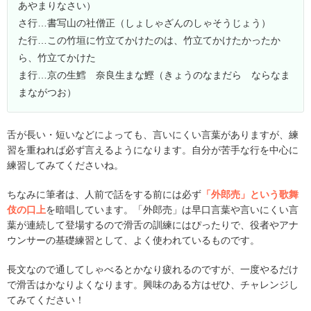
あやまりなさい）
さ行…書写山の社僧正（しょしゃざんのしゃそうじょう）
た行…この竹垣に竹立てかけたのは、竹立てかけたかったか
ら、竹立てかけた
ま行…京の生鱈 奈良生まな鰹（きょうのなまだら ならなま
まながつお）
舌が長い・短いなどによっても、言いにくい言葉がありますが、練
習を重ねれば必ず言えるようになります。自分が苦手な行を中心に
練習してみてくださいね。
ちなみに筆者は、人前で話をする前には必ず
「外郎売」という歌舞
伎の口上
を暗唱しています。「外郎売」は早口言葉や言いにくい言
葉が連続して登場するので滑舌の訓練にはぴったりで、役者やアナ
ウンサーの基礎練習として、よく使われているものです。
長文なので通してしゃべるとかなり疲れるのですが、一度やるだけ
で滑舌はかなりよくなります。興味のある方はぜひ、チャレンジし
てみてください！