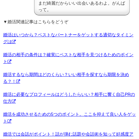
まだ綺麗だからいい出会いあるわよ。がんば
って。
▼婚活関連記事はこちらをどうぞ
婚活はいつから？ベストなパートナーをゲットする適切なタイミン
グは
婚活の相手の条件は？確実にベストな相手を見つけるためのポイン
ト
婚活するなら期間はどのくらい？いい相手を探すなら期限を決め
る？！
婚活に必要なプロフィールはどうしたらいい？相手に響く自己PRの
仕方
婚活を成功させるための5つのポイント。ここを抑えて良い人をゲッ
ト
婚活では会話がポイント！話が弾む話題や会話術を知って好感度ア