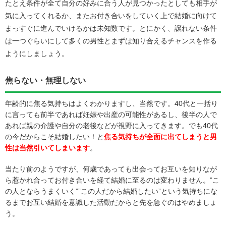
たとえ条件が全て自分の好みに合う人が見つかったとしても相手が
気に入ってくれるか、またお付き合いをしていく上で結婚に向けて
まっすぐに進んでいけるかは未知数です。とにかく、譲れない条件
は一つぐらいにして多くの男性とまずは知り合えるチャンスを作る
ようにしましょう。
焦らない・無理しない
年齢的に焦る気持ちはよくわかりますし、当然です。40代と一括り
に言っても前半であれば妊娠や出産の可能性があるし、後半の人で
あれば親の介護や自分の老後などが視野に入ってきます。でも40代
の今だからこそ結婚したい！と
焦る気持ちが全面に出てしまうと男
性は当然引いてしまいます
。
当たり前のようですが、何歳であっても出会ってお互いを知りなが
ら惹かれ合ってお付き合いを経て結婚に至るのは変わりません。”こ
の人とならうまくいく””この人だから結婚したい”という気持ちにな
るまでお互い結婚を意識した活動だからと先を急ぐのはやめましょ
う。