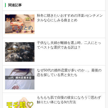
関連記事
秋冬に聴きたいおすすめの洋楽♪センチメン
タルな心にしみる曲まとめ
子供なし夫婦が離婚を選ぶ時。二人にとっ
てベストな選択である訳は？
なぜ50代の婚外恋愛が多いのか…。最後の
恋を探している男と女たち
もちもち肌で自慢の彼女になろう♡思わず
触りたい体になる9の方法