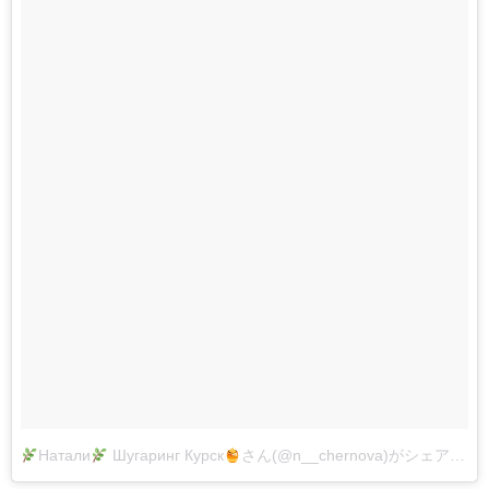
Натали
Шугаринг Курск
さん(@n__chernova)がシェアした投稿