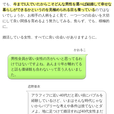
でも、
今まで1人でいたからこそどんな男性を選べば結婚して幸せな
暮らしができるかというのを見極められる目も養っている
のではな
いでしょうか。お相手の人柄をよく見て、一つ一つの出会いを大切
にして良い関係を育めるよう努力してみる。焦らず、でも、積極的
に。
婚活している女性、すべてに良い出会いがありますように。
かおるこ
男性全員が若い女性の方がいいと思ってるわ
けではないですよね。あんまり年が離れてる
と話も価値観も合わないって言う人もいまし
た。
恋野亜衣
アラフィフに近い40代だと若い頃にバブルを
経験しているけど、いまはそんな時代じゃな
いからバブリーな考えや条件は捨てないとダ
メよ。地に足つけて婚活すれば40代女性まだ