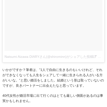
Natsumi Aizawa DIARYさん(@shirominn)がシェアした投稿
–
9月 
いかがですか？筆者は、”1人で自由に生きるのもいいけれど、それ
ができなくなっても人生をシェアして一緒に生きられる人がいる方
がいいな。”と思い婚活をしました。結婚という形は取っていないの
ですが、良きパートナーに出会えたなと思っています。
40代女性が婚活市場に出て行くのはとても厳しい側面があるのは事
実かもしれません。