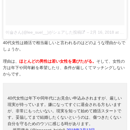
이슬さん(@lee_suel__)がシェアした投稿
–
2月 16, 2018 at 1:19午前 PST
40代女性は婚活で相当厳しいと言われるのはどのような理由からで
しょうか。
理由は、
ほとんどの男性は若い女性を選びたがる。
そして、女性の
方は年下や同年齢を希望したり、条件が厳しくてマッチングしない
からです。
40代女性は年下や同年代にお見合い申込みされますが、厳しい
現実が待っています。嫌になってすぐに退会される方もいます
が、非常にもったいない。現実を知って始めて婚活スタートで
す。妥協してまで結婚したくないというのは、傷つきたくない
自分を守るためのウソに感じる時があります。
— 坂田啓太 (@innocent_bridal)
2018年2月13日