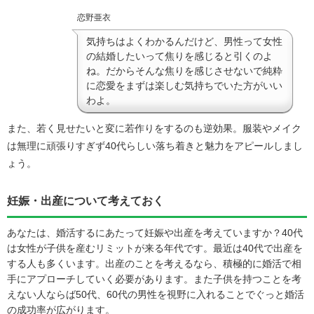
恋野亜衣
気持ちはよくわかるんだけど、男性って女性
の結婚したいって焦りを感じると引くのよ
ね。だからそんな焦りを感じさせないで純粋
に恋愛をまずは楽しむ気持ちでいた方がいい
わよ。
また、若く見せたいと変に若作りをするのも逆効果。服装やメイク
は無理に頑張りすぎず40代らしい落ち着きと魅力をアピールしまし
ょう。
妊娠・出産について考えておく
あなたは、婚活するにあたって妊娠や出産を考えていますか？40代
は女性が子供を産むリミットが来る年代です。最近は40代で出産を
する人も多くいます。出産のことを考えるなら、積極的に婚活で相
手にアプローチしていく必要があります。また子供を持つことを考
えない人ならば50代、60代の男性を視野に入れることでぐっと婚活
の成功率が広がります。